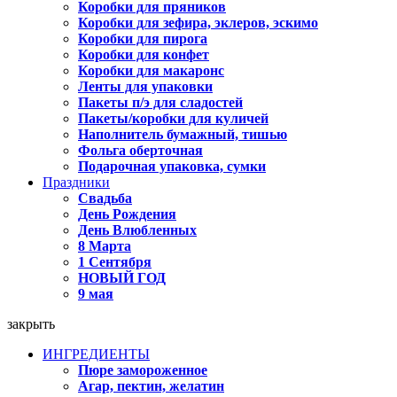
Коробки для пряников
Коробки для зефира, эклеров, эскимо
Коробки для пирога
Коробки для конфет
Коробки для макаронс
Ленты для упаковки
Пакеты п/э для сладостей
Пакеты/коробки для куличей
Наполнитель бумажный, тишью
Фольга оберточная
Подарочная упаковка, сумки
Праздники
Свадьба
День Рождения
День Влюбленных
8 Марта
1 Сентября
НОВЫЙ ГОД
9 мая
закрыть
ИНГРЕДИЕНТЫ
Пюре замороженное
Агар, пектин, желатин