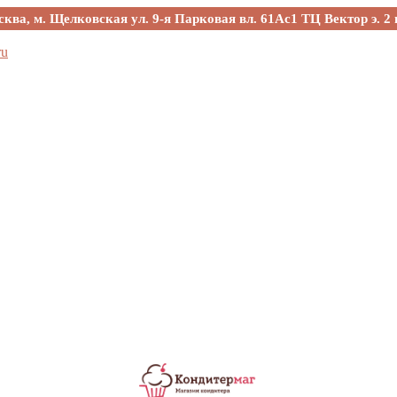
сква, м. Щелковская ул. 9-я Парковая вл. 61Ас1 ТЦ Вектор э. 2 
ru