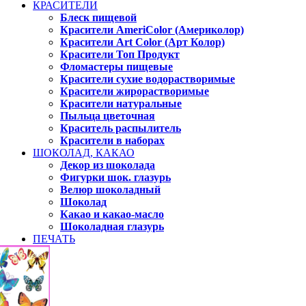
КРАСИТЕЛИ
Блеск пищевой
Красители AmeriColor (Америколор)
Красители Art Color (Арт Колор)
Красители Топ Продукт
Фломастеры пищевые
Красители сухие водорастворимые
Красители жирорастворимые
Красители натуральные
Пыльца цветочная
Краситель распылитель
Красители в наборах
ШОКОЛАД, КАКАО
Декор из шоколада
Фигурки шок. глазурь
Велюр шоколадный
Шоколад
Какао и какао-масло
Шоколадная глазурь
ПЕЧАТЬ