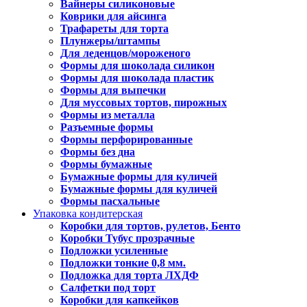
Вайнеры силиконовые
Коврики для айсинга
Трафареты для торта
Плунжеры/штампы
Для леденцов/мороженого
Формы для шоколада силикон
Формы для шоколада пластик
Формы для выпечки
Для муссовых тортов, пирожных
Формы из металла
Разъемные формы
Формы перфорированные
Формы без дна
Формы бумажные
Бумажные формы для куличей
Бумажные формы для куличей
Формы пасхальные
Упаковка кондитерская
Коробки для тортов, рулетов, Бенто
Коробки Тубус прозрачные
Подложки усиленные
Подложки тонкие 0,8 мм.
Подложка для торта ЛХДФ
Салфетки под торт
Коробки для капкейков