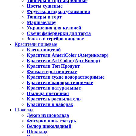
Топперы в торт акриловые
Цветы сушеные
Фрукты, ягоды, сублимация
Топперы в торт
Маршмеллоу
Украшения для куличей
Свечи фейерверки для торта
Золото и серебро пищевое
Красители пищевые
Блеск пищевой
Красители AmeriColor (Америколор)
Красители Art Color (Арт Колор)
Красители Топ Продукт
Фломастеры пищевые
Красители сухие водорастворимые
Красители жирорастворимые
Красители натуральные
Пыльца цветочная
Краситель распылитель
Красители в наборах
Шоколад
Декор из шоколада
Фигурки шок. глазурь
Велюр шоколадный
Шоколад