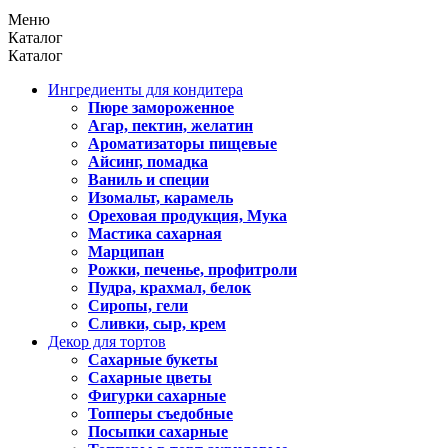
Меню
Каталог
Каталог
Ингредиенты для кондитера
Пюре замороженное
Агар, пектин, желатин
Ароматизаторы пищевые
Айсинг, помадка
Ваниль и специи
Изомальт, карамель
Ореховая продукция, Мука
Мастика сахарная
Марципан
Рожки, печенье, профитроли
Пудра, крахмал, белок
Сиропы, гели
Сливки, сыр, крем
Декор для тортов
Сахарные букеты
Сахарные цветы
Фигурки сахарные
Топперы съедобные
Посыпки сахарные