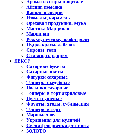
Ароматизаторы пищевые
Айсинг, помадка
Ваниль и специи
Изомальт, карамель
Ореховая продукция, Мука
Мастика Марципан
Марципан
Рожки, печенье, профитроли
Пудра, крахмал, белок
Сиропы, гели
Сливки, сыр, крем
ДЕКОР
Сахарные букеты
Сахарные цветы
Фигурки сахарные
Топперы съедобные
Посыпки сахарные
Топперы в торт акриловые
Цветы сушеные
Фрукты, ягоды, сублимация
Топперы в торт
Маршмеллоу
Украшения для куличей
Свечи фейерверки для торта
ЗОЛОТО