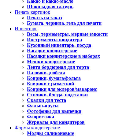
Какао и какао-масло
Шоколадная глазурь
Печать картинок
Печать на заказ
Бумага, чернила, гель для печати
Инвентарь
Весы, термометры, мерные емкости
Инструменты кондитера
Кухонный инвентарь, посуда
Насадки кондитерские
Насадки кондитерские в наборах
Мешки кондитерские
Лента бордюрная для торта
Палочки, дюбеля
Коврики, бумага/фольга
Коврики с разметкой
Коврики для эклеров/макаронс
Столики, блюда, подставки
Скалки для теста
Фальш-ярусы
Фотофоны для выпечки
Флористика
Журналы для кондитеров
Формы кондитерские
Молды силиконовые