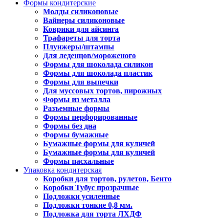
Формы кондитерские
Молды силиконовые
Вайнеры силиконовые
Коврики для айсинга
Трафареты для торта
Плунжеры/штампы
Для леденцов/мороженого
Формы для шоколада силикон
Формы для шоколада пластик
Формы для выпечки
Для муссовых тортов, пирожных
Формы из металла
Разъемные формы
Формы перфорированные
Формы без дна
Формы бумажные
Бумажные формы для куличей
Бумажные формы для куличей
Формы пасхальные
Упаковка кондитерская
Коробки для тортов, рулетов, Бенто
Коробки Тубус прозрачные
Подложки усиленные
Подложки тонкие 0,8 мм.
Подложка для торта ЛХДФ