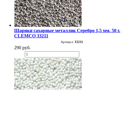
Шарики сахарные металлик Серебро 1,5 мм. 50 г.
CLEMCO 33211
Артикул:
33211
290 руб.
−
+
Шарики сахарные Белые 100 г. Топ Продукт