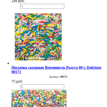
249 руб.
−
+
Посыпка сахарная Вермишель Радуга 80 г. Dulcistar
80171
Артикул:
80171
75 руб.
−
+