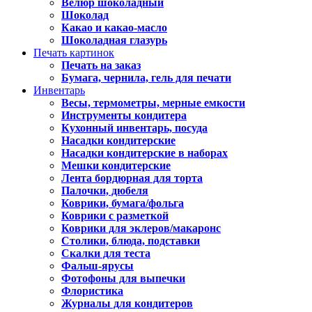
Велюр шоколадный
Шоколад
Какао и какао-масло
Шоколадная глазурь
Печать картинок
Печать на заказ
Бумага, чернила, гель для печати
Инвентарь
Весы, термометры, мерные емкости
Инструменты кондитера
Кухонный инвентарь, посуда
Насадки кондитерские
Насадки кондитерские в наборах
Мешки кондитерские
Лента бордюрная для торта
Палочки, дюбеля
Коврики, бумага/фольга
Коврики с разметкой
Коврики для эклеров/макаронс
Столики, блюда, подставки
Скалки для теста
Фальш-ярусы
Фотофоны для выпечки
Флористика
Журналы для кондитеров