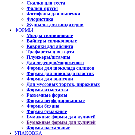
Скалки для теста
Фальш-ярусы
Фотофоны для выпечки
Флористика
Журналы для кондитеров
ФОРМЫ
Молды силиконовые
Вайнеры силиконовые
Коврики для айсинга
Трафареты для торта
Плунжеры/штампы
Для леденцов/мороженого
Формы для шоколада силикон
Формы для шоколада пластик
Формы для выпечки
Для муссовых тортов, пирожных
Формы из металла
Разъемные формы
Формы перфорированные
Формы без дна
Формы бумажные
Бумажные формы для куличей
Бумажные формы для куличей
Формы пасхальные
УПАКОВКА