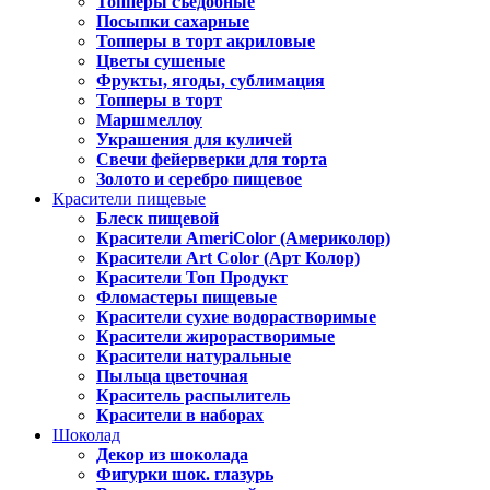
Топперы съедобные
Посыпки сахарные
Топперы в торт акриловые
Цветы сушеные
Фрукты, ягоды, сублимация
Топперы в торт
Маршмеллоу
Украшения для куличей
Свечи фейерверки для торта
Золото и серебро пищевое
Красители пищевые
Блеск пищевой
Красители AmeriColor (Америколор)
Красители Art Color (Арт Колор)
Красители Топ Продукт
Фломастеры пищевые
Красители сухие водорастворимые
Красители жирорастворимые
Красители натуральные
Пыльца цветочная
Краситель распылитель
Красители в наборах
Шоколад
Декор из шоколада
Фигурки шок. глазурь