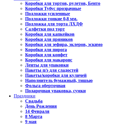
Коробки для тортов, рулетов, Бенто
Коробки Тубус прозрачные
Подложки усиленные
Подложки тонкие 0,8 мм.
Подложка для торта ЛХДФ
Салфетки под торт
Коробки для капкейков
Коробки для пряников
Коробки для зефира, эклеров, эскимо
Коробки для пирога
Коробки для конфет
Коробки для макаронс
Ленты для упаковки
Пакеты п/э для сладостей
Пакеты/коробки для куличей
Наполнитель бумажный, тишью
Фольга оберточная
Подарочная упаковка, сумки
Праздники
Свадьба
День Рождения
14 Февраля
8 Марта
9 мая