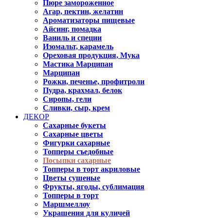
Пюре замороженное
Агар, пектин, желатин
Ароматизаторы пищевые
Айсинг, помадка
Ваниль и специи
Изомальт, карамель
Ореховая продукция, Мука
Мастика Марципан
Марципан
Рожки, печенье, профитроли
Пудра, крахмал, белок
Сиропы, гели
Сливки, сыр, крем
ДЕКОР
Сахарные букеты
Сахарные цветы
Фигурки сахарные
Топперы съедобные
Посыпки сахарные
Топперы в торт акриловые
Цветы сушеные
Фрукты, ягоды, сублимация
Топперы в торт
Маршмеллоу
Украшения для куличей