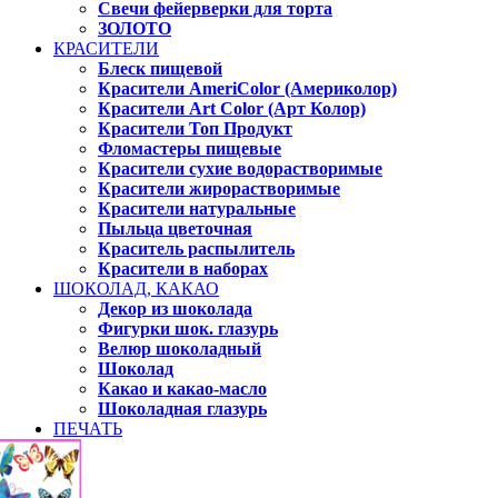
Свечи фейерверки для торта
ЗОЛОТО
КРАСИТЕЛИ
Блеск пищевой
Красители AmeriColor (Америколор)
Красители Art Color (Арт Колор)
Красители Топ Продукт
Фломастеры пищевые
Красители сухие водорастворимые
Красители жирорастворимые
Красители натуральные
Пыльца цветочная
Краситель распылитель
Красители в наборах
ШОКОЛАД, КАКАО
Декор из шоколада
Фигурки шок. глазурь
Велюр шоколадный
Шоколад
Какао и какао-масло
Шоколадная глазурь
ПЕЧАТЬ