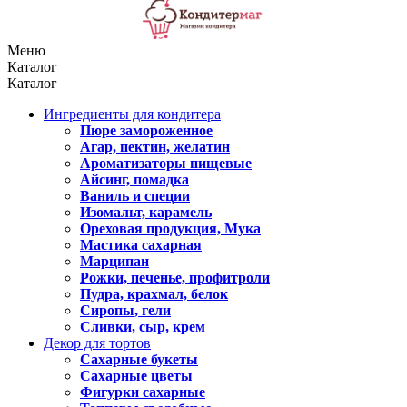
Меню
Каталог
Каталог
Ингредиенты для кондитера
Пюре замороженное
Агар, пектин, желатин
Ароматизаторы пищевые
Айсинг, помадка
Ваниль и специи
Изомальт, карамель
Ореховая продукция, Мука
Мастика сахарная
Марципан
Рожки, печенье, профитроли
Пудра, крахмал, белок
Сиропы, гели
Сливки, сыр, крем
Декор для тортов
Сахарные букеты
Сахарные цветы
Фигурки сахарные