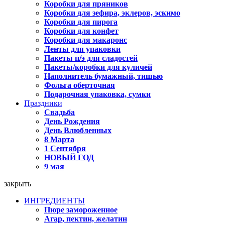
Коробки для пряников
Коробки для зефира, эклеров, эскимо
Коробки для пирога
Коробки для конфет
Коробки для макаронс
Ленты для упаковки
Пакеты п/э для сладостей
Пакеты/коробки для куличей
Наполнитель бумажный, тишью
Фольга оберточная
Подарочная упаковка, сумки
Праздники
Свадьба
День Рождения
День Влюбленных
8 Марта
1 Сентября
НОВЫЙ ГОД
9 мая
закрыть
ИНГРЕДИЕНТЫ
Пюре замороженное
Агар, пектин, желатин