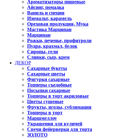
Ароматизаторы пищевые
Айсинг, помадка
Ваниль и специи
Изомальт, карамель
Ореховая продукция, Мука
Мастика Марципан
Марципан
Рожки, печенье, профитроли
Пудра, крахмал, белок
Сиропы, гели
Сливки, сыр, крем
ДЕКОР
Сахарные букеты
Сахарные цветы
Фигурки сахарные
Топперы съедобные
Посыпки сахарные
Топперы в торт акриловые
Цветы сушеные
Фрукты, ягоды, сублимация
Топперы в торт
Маршмеллоу
Украшения для куличей
Свечи фейерверки для торта
ЗОЛОТО