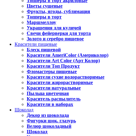
Топперы в торт акриловые
Цветы сушеные
Фрукты, ягоды, сублимация
Топперы в торт
Маршмеллоу
Украшения для куличей
Свечи фейерверки для торта
Золото и серебро пищевое
Красители пищевые
Блеск пищевой
Красители AmeriColor (Америколор)
Красители Art Color (Арт Колор)
Красители Топ Продукт
Фломастеры пищевые
Красители сухие водорастворимые
Красители жирорастворимые
Красители натуральные
Пыльца цветочная
Краситель распылитель
Красители в наборах
Шоколад
Декор из шоколада
Фигурки шок. глазурь
Велюр шоколадный
Шоколад