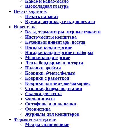
Какао и какао-масло
Шоколадная глазурь
Печать картинок
Печать на заказ
Бумага, чернила, гель для печати
Инвентарь
Весы, термометры, мерные емкости
Инструменты кондитера
Кухонный инвентарь, посуда
Насадки кондитерские
Насадки кондитерские в наборах
Мешки кондитерские
Лента бордюрная для торта
Палочки, дюбеля
Коврики, бумага/фольга
Коврики с разметкой
Коврики для эклеров/макаронс
Столики, блюда, подставки
Скалки для теста
Фальш-ярусы
Фотофоны для выпечки
Флористика
Журналы для кондитеров
Формы кондитерские
Молды силиконовые