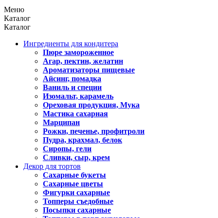
Меню
Каталог
Каталог
Ингредиенты для кондитера
Пюре замороженное
Агар, пектин, желатин
Ароматизаторы пищевые
Айсинг, помадка
Ваниль и специи
Изомальт, карамель
Ореховая продукция, Мука
Мастика сахарная
Марципан
Рожки, печенье, профитроли
Пудра, крахмал, белок
Сиропы, гели
Сливки, сыр, крем
Декор для тортов
Сахарные букеты
Сахарные цветы
Фигурки сахарные
Топперы съедобные
Посыпки сахарные