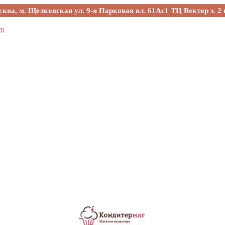
сква, м. Щелковская ул. 9-я Парковая вл. 61Ас1 ТЦ Вектор э. 2 
ru