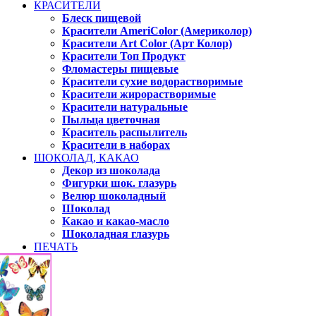
КРАСИТЕЛИ
Блеск пищевой
Красители AmeriColor (Америколор)
Красители Art Color (Арт Колор)
Красители Топ Продукт
Фломастеры пищевые
Красители сухие водорастворимые
Красители жирорастворимые
Красители натуральные
Пыльца цветочная
Краситель распылитель
Красители в наборах
ШОКОЛАД, КАКАО
Декор из шоколада
Фигурки шок. глазурь
Велюр шоколадный
Шоколад
Какао и какао-масло
Шоколадная глазурь
ПЕЧАТЬ