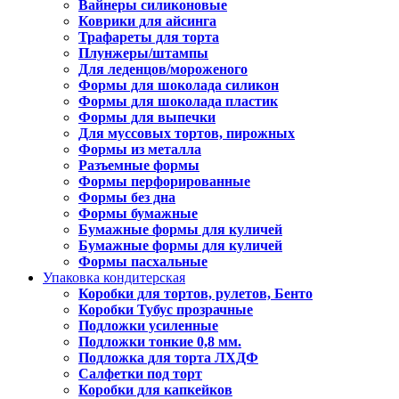
Вайнеры силиконовые
Коврики для айсинга
Трафареты для торта
Плунжеры/штампы
Для леденцов/мороженого
Формы для шоколада силикон
Формы для шоколада пластик
Формы для выпечки
Для муссовых тортов, пирожных
Формы из металла
Разъемные формы
Формы перфорированные
Формы без дна
Формы бумажные
Бумажные формы для куличей
Бумажные формы для куличей
Формы пасхальные
Упаковка кондитерская
Коробки для тортов, рулетов, Бенто
Коробки Тубус прозрачные
Подложки усиленные
Подложки тонкие 0,8 мм.
Подложка для торта ЛХДФ
Салфетки под торт
Коробки для капкейков