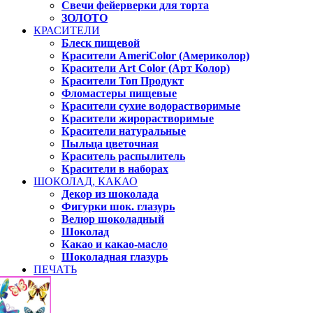
Свечи фейерверки для торта
ЗОЛОТО
КРАСИТЕЛИ
Блеск пищевой
Красители AmeriColor (Америколор)
Красители Art Color (Арт Колор)
Красители Топ Продукт
Фломастеры пищевые
Красители сухие водорастворимые
Красители жирорастворимые
Красители натуральные
Пыльца цветочная
Краситель распылитель
Красители в наборах
ШОКОЛАД, КАКАО
Декор из шоколада
Фигурки шок. глазурь
Велюр шоколадный
Шоколад
Какао и какао-масло
Шоколадная глазурь
ПЕЧАТЬ