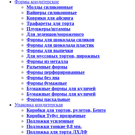
Формы кондитерские
Молды силиконовые
Вайнеры силиконовые
Коврики для айсинга
Трафареты для торта
Плунжеры/штампы
Для леденцов/мороженого
Формы для шоколада силикон
Формы для шоколада пластик
Формы для выпечки
Для муссовых тортов, пирожных
Формы из металла
Разъемные формы
Формы перфорированные
Формы без дна
Формы бумажные
Бумажные формы для куличей
Бумажные формы для куличей
Формы пасхальные
Упаковка кондитерская
Коробки для тортов, рулетов, Бенто
Коробки Тубус прозрачные
Подложки усиленные
Подложки тонкие 0,8 мм.
Подложка для торта ЛХДФ