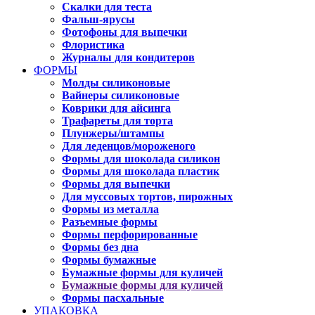
Скалки для теста
Фальш-ярусы
Фотофоны для выпечки
Флористика
Журналы для кондитеров
ФОРМЫ
Молды силиконовые
Вайнеры силиконовые
Коврики для айсинга
Трафареты для торта
Плунжеры/штампы
Для леденцов/мороженого
Формы для шоколада силикон
Формы для шоколада пластик
Формы для выпечки
Для муссовых тортов, пирожных
Формы из металла
Разъемные формы
Формы перфорированные
Формы без дна
Формы бумажные
Бумажные формы для куличей
Бумажные формы для куличей
Формы пасхальные
УПАКОВКА