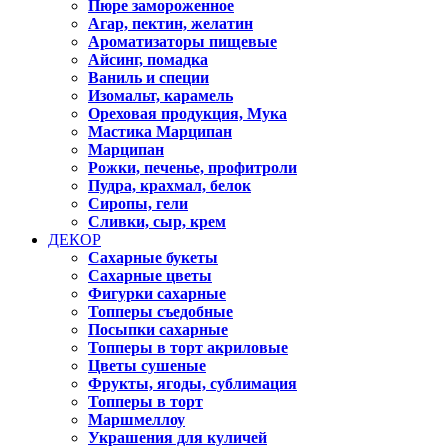
Пюре замороженное
Агар, пектин, желатин
Ароматизаторы пищевые
Айсинг, помадка
Ваниль и специи
Изомальт, карамель
Ореховая продукция, Мука
Мастика Марципан
Марципан
Рожки, печенье, профитроли
Пудра, крахмал, белок
Сиропы, гели
Сливки, сыр, крем
ДЕКОР
Сахарные букеты
Сахарные цветы
Фигурки сахарные
Топперы съедобные
Посыпки сахарные
Топперы в торт акриловые
Цветы сушеные
Фрукты, ягоды, сублимация
Топперы в торт
Маршмеллоу
Украшения для куличей