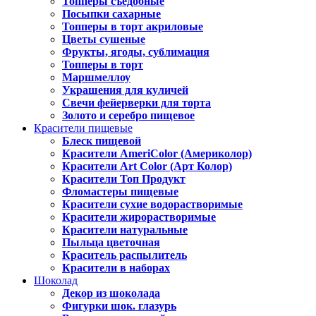
Топперы съедобные
Посыпки сахарные
Топперы в торт акриловые
Цветы сушеные
Фрукты, ягоды, сублимация
Топперы в торт
Маршмеллоу
Украшения для куличей
Свечи фейерверки для торта
Золото и серебро пищевое
Красители пищевые
Блеск пищевой
Красители AmeriColor (Америколор)
Красители Art Color (Арт Колор)
Красители Топ Продукт
Фломастеры пищевые
Красители сухие водорастворимые
Красители жирорастворимые
Красители натуральные
Пыльца цветочная
Краситель распылитель
Красители в наборах
Шоколад
Декор из шоколада
Фигурки шок. глазурь