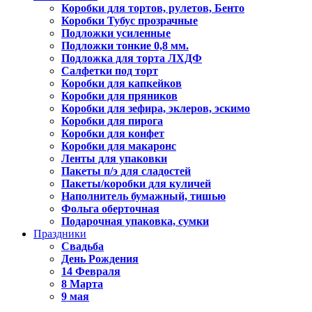
Коробки для тортов, рулетов, Бенто
Коробки Тубус прозрачные
Подложки усиленные
Подложки тонкие 0,8 мм.
Подложка для торта ЛХДФ
Салфетки под торт
Коробки для капкейков
Коробки для пряников
Коробки для зефира, эклеров, эскимо
Коробки для пирога
Коробки для конфет
Коробки для макаронс
Ленты для упаковки
Пакеты п/э для сладостей
Пакеты/коробки для куличей
Наполнитель бумажный, тишью
Фольга оберточная
Подарочная упаковка, сумки
Праздники
Свадьба
День Рождения
14 Февраля
8 Марта
9 мая