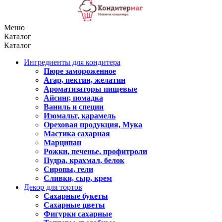
Меню
Каталог
Каталог
Ингредиенты для кондитера
Пюре замороженное
Агар, пектин, желатин
Ароматизаторы пищевые
Айсинг, помадка
Ваниль и специи
Изомальт, карамель
Ореховая продукция, Мука
Мастика сахарная
Марципан
Рожки, печенье, профитроли
Пудра, крахмал, белок
Сиропы, гели
Сливки, сыр, крем
Декор для тортов
Сахарные букеты
Сахарные цветы
Фигурки сахарные