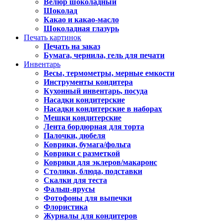
Велюр шоколадный
Шоколад
Какао и какао-масло
Шоколадная глазурь
Печать картинок
Печать на заказ
Бумага, чернила, гель для печати
Инвентарь
Весы, термометры, мерные емкости
Инструменты кондитера
Кухонный инвентарь, посуда
Насадки кондитерские
Насадки кондитерские в наборах
Мешки кондитерские
Лента бордюрная для торта
Палочки, дюбеля
Коврики, бумага/фольга
Коврики с разметкой
Коврики для эклеров/макаронс
Столики, блюда, подставки
Скалки для теста
Фальш-ярусы
Фотофоны для выпечки
Флористика
Журналы для кондитеров