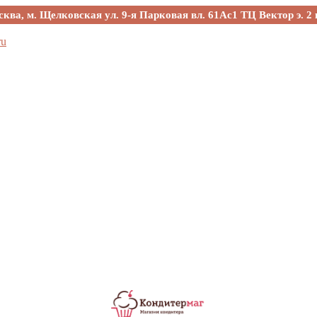
сква, м. Щелковская ул. 9-я Парковая вл. 61Ас1 ТЦ Вектор э. 2 
ru