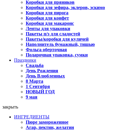
Коробки для пряников
Коробки для зефира, эклеров, эскимо
Коробки для пирога
Коробки для конфет
Коробки для макаронс
Ленты для упаковки
Пакеты п/э для сладостей
Пакеты/коробки для куличей
Наполнитель бумажный, тишью
Фольга оберточная
Подарочная упаковка, сумки
Праздники
Свадьба
День Рождения
День Влюбленных
8 Марта
1 Сентября
НОВЫЙ ГОД
9 мая
закрыть
ИНГРЕДИЕНТЫ
Пюре замороженное
Агар, пектин, желатин