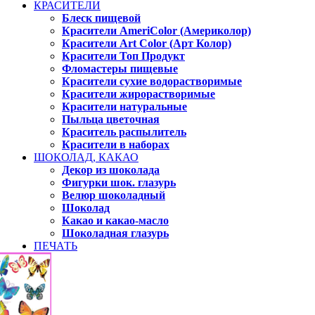
КРАСИТЕЛИ
Блеск пищевой
Красители AmeriColor (Америколор)
Красители Art Color (Арт Колор)
Красители Топ Продукт
Фломастеры пищевые
Красители сухие водорастворимые
Красители жирорастворимые
Красители натуральные
Пыльца цветочная
Краситель распылитель
Красители в наборах
ШОКОЛАД, КАКАО
Декор из шоколада
Фигурки шок. глазурь
Велюр шоколадный
Шоколад
Какао и какао-масло
Шоколадная глазурь
ПЕЧАТЬ