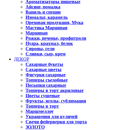
Ароматизаторы пищевые
Айсинг, помадка
Ваниль и специи
Изомальт, карамель
Ореховая продукция, Мука
Мастика Марципан
Марципан
Рожки, печенье, профитроли
Пудра, крахмал, белок
Сиропы, гели
Сливки, сыр, крем
ДЕКОР
Сахарные букеты
Сахарные цветы
Фигурки сахарные
Топперы съедобные
Посыпки сахарные
Топперы в торт акриловые
Цветы сушеные
Фрукты, ягоды, сублимация
Топперы в торт
Маршмеллоу
Украшения для куличей
Свечи фейерверки для торта
ЗОЛОТО