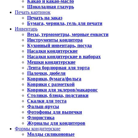
Какао и какао-масло
Шоколадная глазурь
Печать картинок
Печать на заказ
Бумага, чернила, гель для печати
Инвентарь
Весы, термометры, мерные емкости
Инструменты кондитера
Кухонный инвентарь, посуда
Насадки кондитерские
Насадки кондитерские в наборах
Мешки кондитерские
Лента бордюрная для торта
Палочки, дюбеля
Коврики, бумага/фольга
Коврики с разметкой
Коврики для эклеров/макаронс
Столики, блюда, подставки
Скалки для теста
Фальш-ярусы
Фотофоны для выпечки
Флористика
Журналы для кондитеров
Формы кондитерские
Молды силиконовые