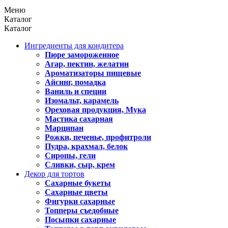
Меню
Каталог
Каталог
Ингредиенты для кондитера
Пюре замороженное
Агар, пектин, желатин
Ароматизаторы пищевые
Айсинг, помадка
Ваниль и специи
Изомальт, карамель
Ореховая продукция, Мука
Мастика сахарная
Марципан
Рожки, печенье, профитроли
Пудра, крахмал, белок
Сиропы, гели
Сливки, сыр, крем
Декор для тортов
Сахарные букеты
Сахарные цветы
Фигурки сахарные
Топперы съедобные
Посыпки сахарные