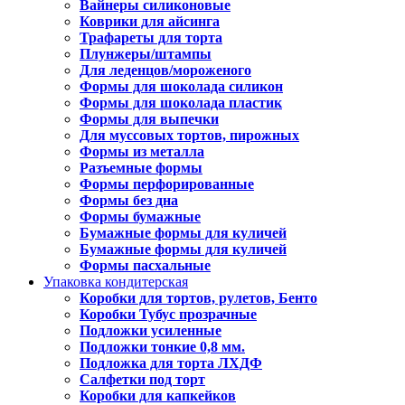
Вайнеры силиконовые
Коврики для айсинга
Трафареты для торта
Плунжеры/штампы
Для леденцов/мороженого
Формы для шоколада силикон
Формы для шоколада пластик
Формы для выпечки
Для муссовых тортов, пирожных
Формы из металла
Разъемные формы
Формы перфорированные
Формы без дна
Формы бумажные
Бумажные формы для куличей
Бумажные формы для куличей
Формы пасхальные
Упаковка кондитерская
Коробки для тортов, рулетов, Бенто
Коробки Тубус прозрачные
Подложки усиленные
Подложки тонкие 0,8 мм.
Подложка для торта ЛХДФ
Салфетки под торт
Коробки для капкейков