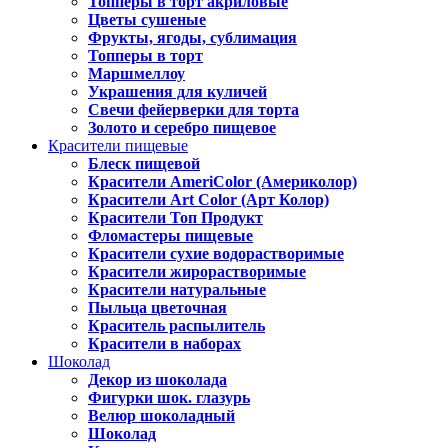
Топперы в торт акриловые
Цветы сушеные
Фрукты, ягоды, сублимация
Топперы в торт
Маршмеллоу
Украшения для куличей
Свечи фейерверки для торта
Золото и серебро пищевое
Красители пищевые
Блеск пищевой
Красители AmeriColor (Америколор)
Красители Art Color (Арт Колор)
Красители Топ Продукт
Фломастеры пищевые
Красители сухие водорастворимые
Красители жирорастворимые
Красители натуральные
Пыльца цветочная
Краситель распылитель
Красители в наборах
Шоколад
Декор из шоколада
Фигурки шок. глазурь
Велюр шоколадный
Шоколад