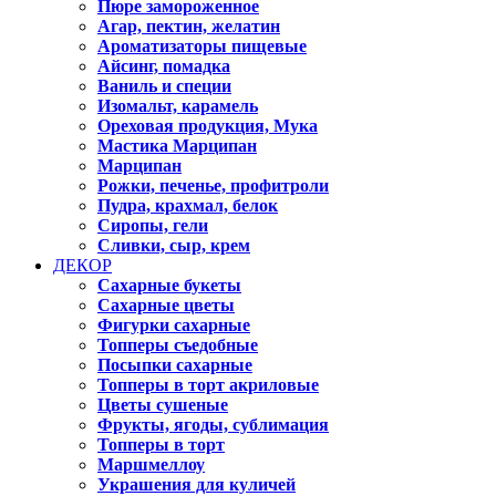
Пюре замороженное
Агар, пектин, желатин
Ароматизаторы пищевые
Айсинг, помадка
Ваниль и специи
Изомальт, карамель
Ореховая продукция, Мука
Мастика Марципан
Марципан
Рожки, печенье, профитроли
Пудра, крахмал, белок
Сиропы, гели
Сливки, сыр, крем
ДЕКОР
Сахарные букеты
Сахарные цветы
Фигурки сахарные
Топперы съедобные
Посыпки сахарные
Топперы в торт акриловые
Цветы сушеные
Фрукты, ягоды, сублимация
Топперы в торт
Маршмеллоу
Украшения для куличей