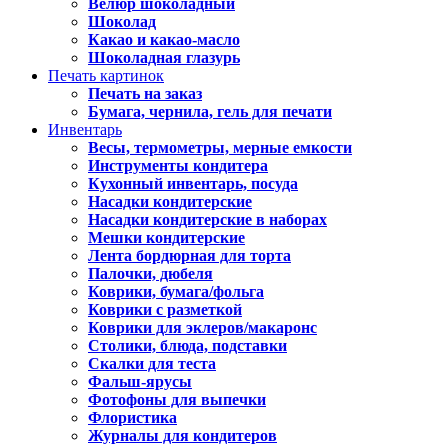
Велюр шоколадный
Шоколад
Какао и какао-масло
Шоколадная глазурь
Печать картинок
Печать на заказ
Бумага, чернила, гель для печати
Инвентарь
Весы, термометры, мерные емкости
Инструменты кондитера
Кухонный инвентарь, посуда
Насадки кондитерские
Насадки кондитерские в наборах
Мешки кондитерские
Лента бордюрная для торта
Палочки, дюбеля
Коврики, бумага/фольга
Коврики с разметкой
Коврики для эклеров/макаронс
Столики, блюда, подставки
Скалки для теста
Фальш-ярусы
Фотофоны для выпечки
Флористика
Журналы для кондитеров