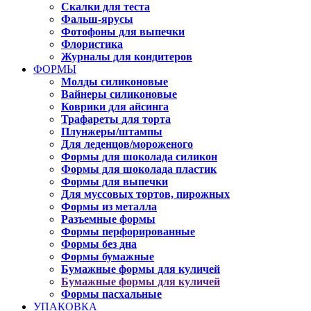
Скалки для теста
Фальш-ярусы
Фотофоны для выпечки
Флористика
Журналы для кондитеров
ФОРМЫ
Молды силиконовые
Вайнеры силиконовые
Коврики для айсинга
Трафареты для торта
Плунжеры/штампы
Для леденцов/мороженого
Формы для шоколада силикон
Формы для шоколада пластик
Формы для выпечки
Для муссовых тортов, пирожных
Формы из металла
Разъемные формы
Формы перфорированные
Формы без дна
Формы бумажные
Бумажные формы для куличей
Бумажные формы для куличей
Формы пасхальные
УПАКОВКА