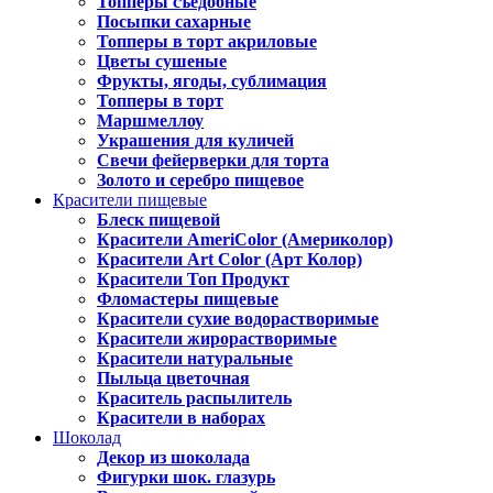
Топперы съедобные
Посыпки сахарные
Топперы в торт акриловые
Цветы сушеные
Фрукты, ягоды, сублимация
Топперы в торт
Маршмеллоу
Украшения для куличей
Свечи фейерверки для торта
Золото и серебро пищевое
Красители пищевые
Блеск пищевой
Красители AmeriColor (Америколор)
Красители Art Color (Арт Колор)
Красители Топ Продукт
Фломастеры пищевые
Красители сухие водорастворимые
Красители жирорастворимые
Красители натуральные
Пыльца цветочная
Краситель распылитель
Красители в наборах
Шоколад
Декор из шоколада
Фигурки шок. глазурь