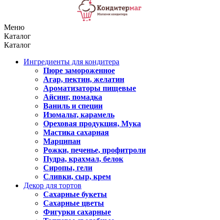
Меню
Каталог
Каталог
Ингредиенты для кондитера
Пюре замороженное
Агар, пектин, желатин
Ароматизаторы пищевые
Айсинг, помадка
Ваниль и специи
Изомальт, карамель
Ореховая продукция, Мука
Мастика сахарная
Марципан
Рожки, печенье, профитроли
Пудра, крахмал, белок
Сиропы, гели
Сливки, сыр, крем
Декор для тортов
Сахарные букеты
Сахарные цветы
Фигурки сахарные