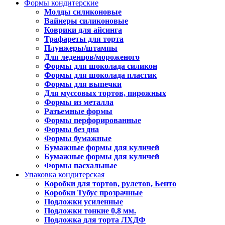
Формы кондитерские
Молды силиконовые
Вайнеры силиконовые
Коврики для айсинга
Трафареты для торта
Плунжеры/штампы
Для леденцов/мороженого
Формы для шоколада силикон
Формы для шоколада пластик
Формы для выпечки
Для муссовых тортов, пирожных
Формы из металла
Разъемные формы
Формы перфорированные
Формы без дна
Формы бумажные
Бумажные формы для куличей
Бумажные формы для куличей
Формы пасхальные
Упаковка кондитерская
Коробки для тортов, рулетов, Бенто
Коробки Тубус прозрачные
Подложки усиленные
Подложки тонкие 0,8 мм.
Подложка для торта ЛХДФ