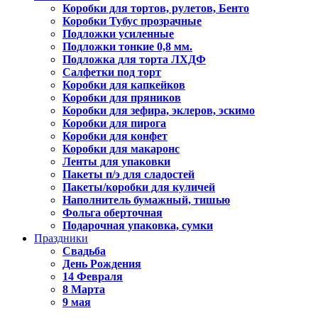
Коробки для тортов, рулетов, Бенто
Коробки Тубус прозрачные
Подложки усиленные
Подложки тонкие 0,8 мм.
Подложка для торта ЛХДФ
Салфетки под торт
Коробки для капкейков
Коробки для пряников
Коробки для зефира, эклеров, эскимо
Коробки для пирога
Коробки для конфет
Коробки для макаронс
Ленты для упаковки
Пакеты п/э для сладостей
Пакеты/коробки для куличей
Наполнитель бумажный, тишью
Фольга оберточная
Подарочная упаковка, сумки
Праздники
Свадьба
День Рождения
14 Февраля
8 Марта
9 мая