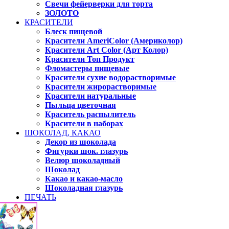
Свечи фейерверки для торта
ЗОЛОТО
КРАСИТЕЛИ
Блеск пищевой
Красители AmeriColor (Америколор)
Красители Art Color (Арт Колор)
Красители Топ Продукт
Фломастеры пищевые
Красители сухие водорастворимые
Красители жирорастворимые
Красители натуральные
Пыльца цветочная
Краситель распылитель
Красители в наборах
ШОКОЛАД, КАКАО
Декор из шоколада
Фигурки шок. глазурь
Велюр шоколадный
Шоколад
Какао и какао-масло
Шоколадная глазурь
ПЕЧАТЬ