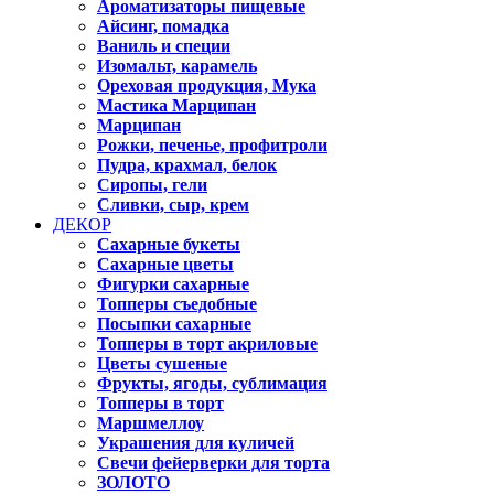
Ароматизаторы пищевые
Айсинг, помадка
Ваниль и специи
Изомальт, карамель
Ореховая продукция, Мука
Мастика Марципан
Марципан
Рожки, печенье, профитроли
Пудра, крахмал, белок
Сиропы, гели
Сливки, сыр, крем
ДЕКОР
Сахарные букеты
Сахарные цветы
Фигурки сахарные
Топперы съедобные
Посыпки сахарные
Топперы в торт акриловые
Цветы сушеные
Фрукты, ягоды, сублимация
Топперы в торт
Маршмеллоу
Украшения для куличей
Свечи фейерверки для торта
ЗОЛОТО