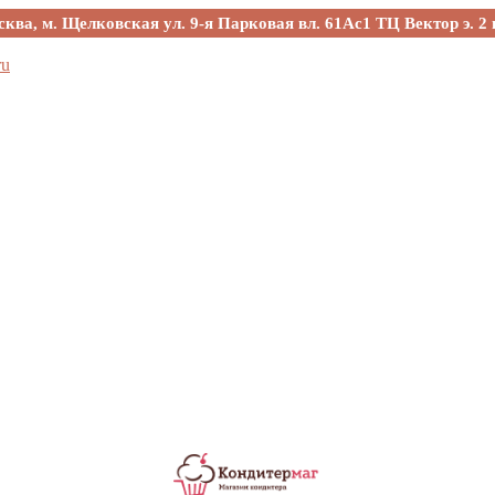
сква, м. Щелковская ул. 9-я Парковая вл. 61Ас1 ТЦ Вектор э. 2 
ru