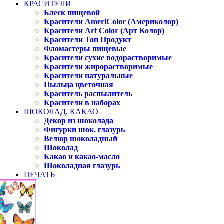
КРАСИТЕЛИ
Блеск пищевой
Красители AmeriColor (Америколор)
Красители Art Color (Арт Колор)
Красители Топ Продукт
Фломастеры пищевые
Красители сухие водорастворимые
Красители жирорастворимые
Красители натуральные
Пыльца цветочная
Краситель распылитель
Красители в наборах
ШОКОЛАД, КАКАО
Декор из шоколада
Фигурки шок. глазурь
Велюр шоколадный
Шоколад
Какао и какао-масло
Шоколадная глазурь
ПЕЧАТЬ