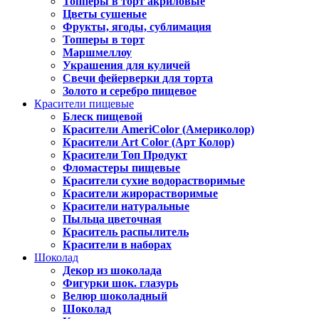
Топперы в торт акриловые
Цветы сушеные
Фрукты, ягоды, сублимация
Топперы в торт
Маршмеллоу
Украшения для куличей
Свечи фейерверки для торта
Золото и серебро пищевое
Красители пищевые
Блеск пищевой
Красители AmeriColor (Америколор)
Красители Art Color (Арт Колор)
Красители Топ Продукт
Фломастеры пищевые
Красители сухие водорастворимые
Красители жирорастворимые
Красители натуральные
Пыльца цветочная
Краситель распылитель
Красители в наборах
Шоколад
Декор из шоколада
Фигурки шок. глазурь
Велюр шоколадный
Шоколад