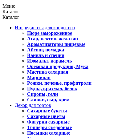
Меню
Каталог
Каталог
Ингредиенты для кондитера
Пюре замороженное
Агар, пектин, желатин
Ароматизаторы пищевые
Айсинг, помадка
Ваниль и специи
Изомальт, карамель
Ореховая продукция, Мука
Мастика сахарная
Марципан
Рожки, печенье, профитроли
Пудра, крахмал, белок
Сиропы, гели
Сливки, сыр, крем
Декор для тортов
Сахарные букеты
Сахарные цветы
Фигурки сахарные
Топперы съедобные
Посыпки сахарные