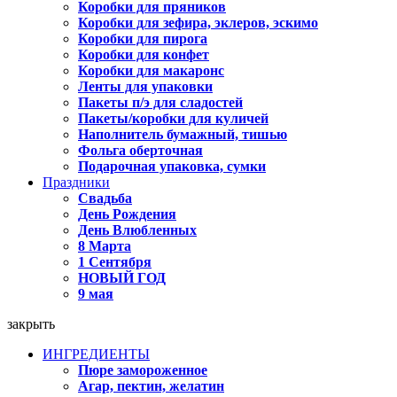
Коробки для пряников
Коробки для зефира, эклеров, эскимо
Коробки для пирога
Коробки для конфет
Коробки для макаронс
Ленты для упаковки
Пакеты п/э для сладостей
Пакеты/коробки для куличей
Наполнитель бумажный, тишью
Фольга оберточная
Подарочная упаковка, сумки
Праздники
Свадьба
День Рождения
День Влюбленных
8 Марта
1 Сентября
НОВЫЙ ГОД
9 мая
закрыть
ИНГРЕДИЕНТЫ
Пюре замороженное
Агар, пектин, желатин