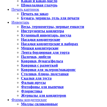
Какао и какао-масло
Шоколадная глазурь
Печать картинок
Печать на заказ
Бумага, чернила, гель для печати
Инвентарь
Весы, термометры, мерные емкости
Инструменты кондитера
Кухонный инвентарь, посуда
Насадки кондитерские
Насадки кондитерские в наборах
Мешки кондитерские
Лента бордюрная для торта
Палочки, дюбеля
Коврики, бумага/фольга
Коврики с разметкой
Коврики для эклеров/макаронс
Столики, блюда, подставки
Скалки для теста
Фальш-ярусы
Фотофоны для выпечки
Флористика
Журналы для кондитеров
Формы кондитерские
Молды силиконовые