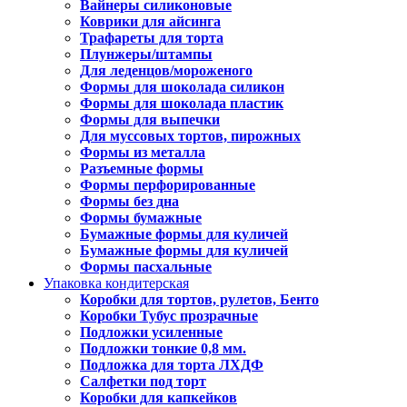
Вайнеры силиконовые
Коврики для айсинга
Трафареты для торта
Плунжеры/штампы
Для леденцов/мороженого
Формы для шоколада силикон
Формы для шоколада пластик
Формы для выпечки
Для муссовых тортов, пирожных
Формы из металла
Разъемные формы
Формы перфорированные
Формы без дна
Формы бумажные
Бумажные формы для куличей
Бумажные формы для куличей
Формы пасхальные
Упаковка кондитерская
Коробки для тортов, рулетов, Бенто
Коробки Тубус прозрачные
Подложки усиленные
Подложки тонкие 0,8 мм.
Подложка для торта ЛХДФ
Салфетки под торт
Коробки для капкейков