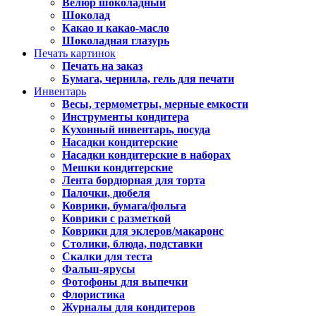
Велюр шоколадный
Шоколад
Какао и какао-масло
Шоколадная глазурь
Печать картинок
Печать на заказ
Бумага, чернила, гель для печати
Инвентарь
Весы, термометры, мерные емкости
Инструменты кондитера
Кухонный инвентарь, посуда
Насадки кондитерские
Насадки кондитерские в наборах
Мешки кондитерские
Лента бордюрная для торта
Палочки, дюбеля
Коврики, бумага/фольга
Коврики с разметкой
Коврики для эклеров/макаронс
Столики, блюда, подставки
Скалки для теста
Фальш-ярусы
Фотофоны для выпечки
Флористика
Журналы для кондитеров