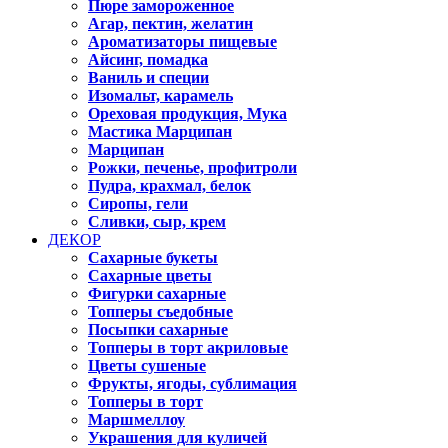
Пюре замороженное
Агар, пектин, желатин
Ароматизаторы пищевые
Айсинг, помадка
Ваниль и специи
Изомальт, карамель
Ореховая продукция, Мука
Мастика Марципан
Марципан
Рожки, печенье, профитроли
Пудра, крахмал, белок
Сиропы, гели
Сливки, сыр, крем
ДЕКОР
Сахарные букеты
Сахарные цветы
Фигурки сахарные
Топперы съедобные
Посыпки сахарные
Топперы в торт акриловые
Цветы сушеные
Фрукты, ягоды, сублимация
Топперы в торт
Маршмеллоу
Украшения для куличей