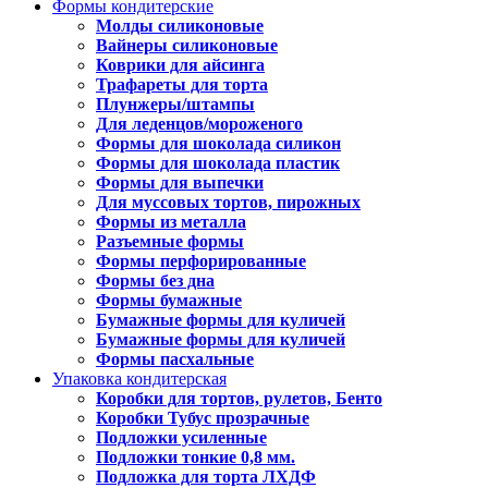
Формы кондитерские
Молды силиконовые
Вайнеры силиконовые
Коврики для айсинга
Трафареты для торта
Плунжеры/штампы
Для леденцов/мороженого
Формы для шоколада силикон
Формы для шоколада пластик
Формы для выпечки
Для муссовых тортов, пирожных
Формы из металла
Разъемные формы
Формы перфорированные
Формы без дна
Формы бумажные
Бумажные формы для куличей
Бумажные формы для куличей
Формы пасхальные
Упаковка кондитерская
Коробки для тортов, рулетов, Бенто
Коробки Тубус прозрачные
Подложки усиленные
Подложки тонкие 0,8 мм.
Подложка для торта ЛХДФ