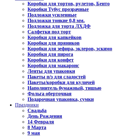
Коробки для тортов, рулетов, Бенто
Коробки Тубус прозрачные
Подложки усиленные
Подложки тонкие 0,8 мм.
Подложка для торта ЛХДФ
Салфетки под торт
Коробки для капкейков
Коробки для пряников
Коробки для зефира, эклеров, эскимо
Коробки для пирога
Коробки для конфет
Коробки для макаронс
Ленты для упаковки
Пакеты п/э для сладостей
Пакеты/коробки для куличей
Наполнитель бумажный, тишью
Фольга оберточная
Подарочная упаковка, сумки
Праздники
Свадьба
День Рождения
14 Февраля
8 Марта
9 мая