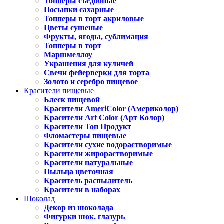
Топперы съедобные
Посыпки сахарные
Топперы в торт акриловые
Цветы сушеные
Фрукты, ягоды, сублимация
Топперы в торт
Маршмеллоу
Украшения для куличей
Свечи фейерверки для торта
Золото и серебро пищевое
Красители пищевые
Блеск пищевой
Красители AmeriColor (Америколор)
Красители Art Color (Арт Колор)
Красители Топ Продукт
Фломастеры пищевые
Красители сухие водорастворимые
Красители жирорастворимые
Красители натуральные
Пыльца цветочная
Краситель распылитель
Красители в наборах
Шоколад
Декор из шоколада
Фигурки шок. глазурь