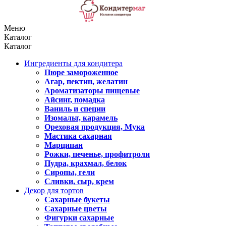
Меню
Каталог
Каталог
Ингредиенты для кондитера
Пюре замороженное
Агар, пектин, желатин
Ароматизаторы пищевые
Айсинг, помадка
Ваниль и специи
Изомальт, карамель
Ореховая продукция, Мука
Мастика сахарная
Марципан
Рожки, печенье, профитроли
Пудра, крахмал, белок
Сиропы, гели
Сливки, сыр, крем
Декор для тортов
Сахарные букеты
Сахарные цветы
Фигурки сахарные