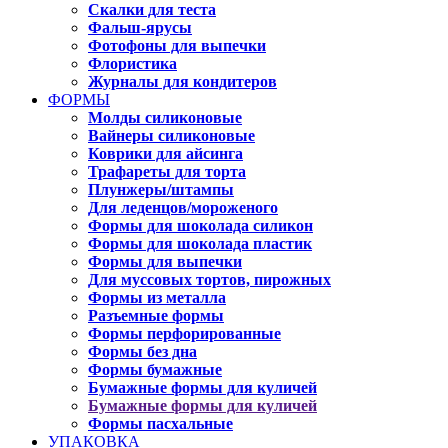
Скалки для теста
Фальш-ярусы
Фотофоны для выпечки
Флористика
Журналы для кондитеров
ФОРМЫ
Молды силиконовые
Вайнеры силиконовые
Коврики для айсинга
Трафареты для торта
Плунжеры/штампы
Для леденцов/мороженого
Формы для шоколада силикон
Формы для шоколада пластик
Формы для выпечки
Для муссовых тортов, пирожных
Формы из металла
Разъемные формы
Формы перфорированные
Формы без дна
Формы бумажные
Бумажные формы для куличей
Бумажные формы для куличей
Формы пасхальные
УПАКОВКА