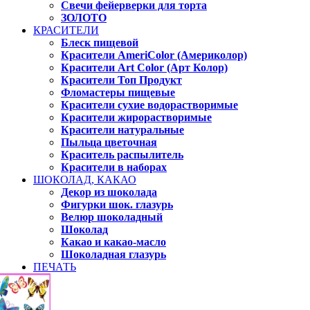
Свечи фейерверки для торта
ЗОЛОТО
КРАСИТЕЛИ
Блеск пищевой
Красители AmeriColor (Америколор)
Красители Art Color (Арт Колор)
Красители Топ Продукт
Фломастеры пищевые
Красители сухие водорастворимые
Красители жирорастворимые
Красители натуральные
Пыльца цветочная
Краситель распылитель
Красители в наборах
ШОКОЛАД, КАКАО
Декор из шоколада
Фигурки шок. глазурь
Велюр шоколадный
Шоколад
Какао и какао-масло
Шоколадная глазурь
ПЕЧАТЬ