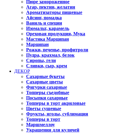
Пюре замороженное
Агар, пектин, желатин
Ароматизаторы пищевые
Айсинг, помадка
Ваниль и специи
Изомальт, карамель
Ореховая продукция, Мука
Мастика Марципан
Марципан
Рожки, печенье, профитроли
Пудра, крахмал, белок
Сиропы, гели
Сливки, сыр, крем
ДЕКОР
Сахарные букеты
Сахарные цветы
Фигурки сахарные
Топперы съедобные
Посыпки сахарные
Топперы в торт акриловые
Цветы сушеные
Фрукты, ягоды, сублимация
Топперы в торт
Маршмеллоу
Украшения для куличей