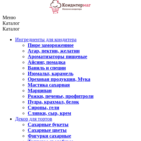
Меню
Каталог
Каталог
Ингредиенты для кондитера
Пюре замороженное
Агар, пектин, желатин
Ароматизаторы пищевые
Айсинг, помадка
Ваниль и специи
Изомальт, карамель
Ореховая продукция, Мука
Мастика сахарная
Марципан
Рожки, печенье, профитроли
Пудра, крахмал, белок
Сиропы, гели
Сливки, сыр, крем
Декор для тортов
Сахарные букеты
Сахарные цветы
Фигурки сахарные