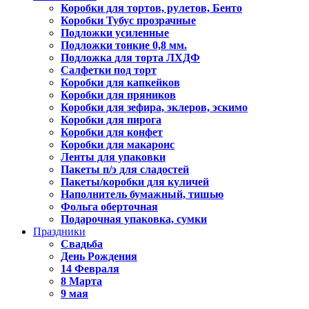
Коробки для тортов, рулетов, Бенто
Коробки Тубус прозрачные
Подложки усиленные
Подложки тонкие 0,8 мм.
Подложка для торта ЛХДФ
Салфетки под торт
Коробки для капкейков
Коробки для пряников
Коробки для зефира, эклеров, эскимо
Коробки для пирога
Коробки для конфет
Коробки для макаронс
Ленты для упаковки
Пакеты п/э для сладостей
Пакеты/коробки для куличей
Наполнитель бумажный, тишью
Фольга оберточная
Подарочная упаковка, сумки
Праздники
Свадьба
День Рождения
14 Февраля
8 Марта
9 мая