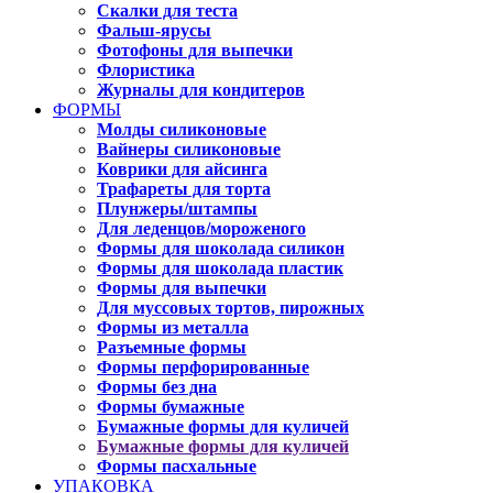
Скалки для теста
Фальш-ярусы
Фотофоны для выпечки
Флористика
Журналы для кондитеров
ФОРМЫ
Молды силиконовые
Вайнеры силиконовые
Коврики для айсинга
Трафареты для торта
Плунжеры/штампы
Для леденцов/мороженого
Формы для шоколада силикон
Формы для шоколада пластик
Формы для выпечки
Для муссовых тортов, пирожных
Формы из металла
Разъемные формы
Формы перфорированные
Формы без дна
Формы бумажные
Бумажные формы для куличей
Бумажные формы для куличей
Формы пасхальные
УПАКОВКА