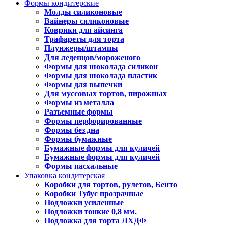
Формы кондитерские
Молды силиконовые
Вайнеры силиконовые
Коврики для айсинга
Трафареты для торта
Плунжеры/штампы
Для леденцов/мороженого
Формы для шоколада силикон
Формы для шоколада пластик
Формы для выпечки
Для муссовых тортов, пирожных
Формы из металла
Разъемные формы
Формы перфорированные
Формы без дна
Формы бумажные
Бумажные формы для куличей
Бумажные формы для куличей
Формы пасхальные
Упаковка кондитерская
Коробки для тортов, рулетов, Бенто
Коробки Тубус прозрачные
Подложки усиленные
Подложки тонкие 0,8 мм.
Подложка для торта ЛХДФ