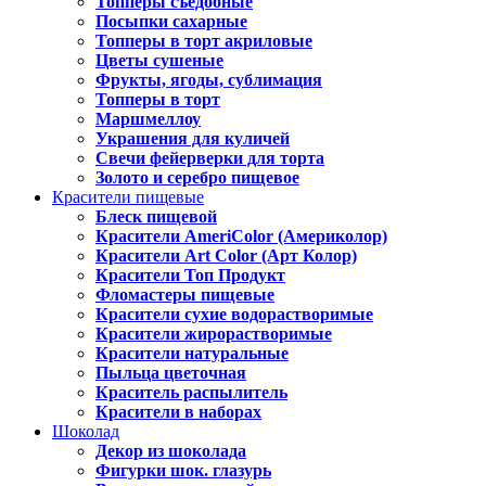
Топперы съедобные
Посыпки сахарные
Топперы в торт акриловые
Цветы сушеные
Фрукты, ягоды, сублимация
Топперы в торт
Маршмеллоу
Украшения для куличей
Свечи фейерверки для торта
Золото и серебро пищевое
Красители пищевые
Блеск пищевой
Красители AmeriColor (Америколор)
Красители Art Color (Арт Колор)
Красители Топ Продукт
Фломастеры пищевые
Красители сухие водорастворимые
Красители жирорастворимые
Красители натуральные
Пыльца цветочная
Краситель распылитель
Красители в наборах
Шоколад
Декор из шоколада
Фигурки шок. глазурь