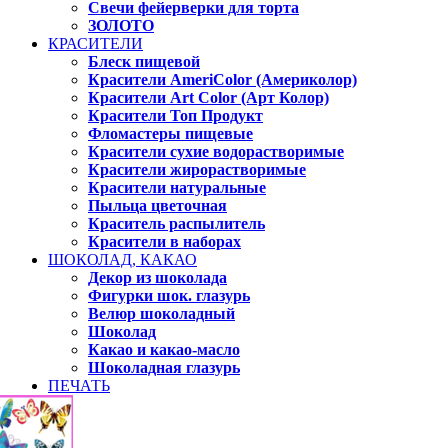
Свечи фейерверки для торта
ЗОЛОТО
КРАСИТЕЛИ
Блеск пищевой
Красители AmeriColor (Америколор)
Красители Art Color (Арт Колор)
Красители Топ Продукт
Фломастеры пищевые
Красители сухие водорастворимые
Красители жирорастворимые
Красители натуральные
Пыльца цветочная
Краситель распылитель
Красители в наборах
ШОКОЛАД, КАКАО
Декор из шоколада
Фигурки шок. глазурь
Велюр шоколадный
Шоколад
Какао и какао-масло
Шоколадная глазурь
ПЕЧАТЬ