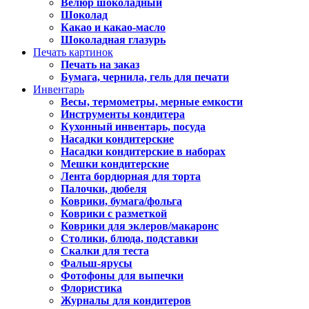
Велюр шоколадный
Шоколад
Какао и какао-масло
Шоколадная глазурь
Печать картинок
Печать на заказ
Бумага, чернила, гель для печати
Инвентарь
Весы, термометры, мерные емкости
Инструменты кондитера
Кухонный инвентарь, посуда
Насадки кондитерские
Насадки кондитерские в наборах
Мешки кондитерские
Лента бордюрная для торта
Палочки, дюбеля
Коврики, бумага/фольга
Коврики с разметкой
Коврики для эклеров/макаронс
Столики, блюда, подставки
Скалки для теста
Фальш-ярусы
Фотофоны для выпечки
Флористика
Журналы для кондитеров