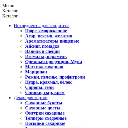
Меню
Каталог
Каталог
Ингредиенты для кондитера
Пюре замороженное
Агар, пектин, желатин
Ароматизаторы пищевые
Айсинг, помадка
Ваниль и специи
Изомальт, карамель
Ореховая продукция, Мука
Мастика сахарная
Марципан
Рожки, печенье, профитроли
Пудра, крахмал, белок
Сиропы, гели
Сливки, сыр, крем
Декор для тортов
Сахарные букеты
Сахарные цветы
Фигурки сахарные
Топперы съедобные
Посыпки сахарные