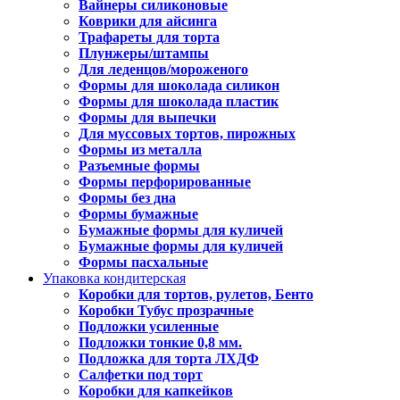
Вайнеры силиконовые
Коврики для айсинга
Трафареты для торта
Плунжеры/штампы
Для леденцов/мороженого
Формы для шоколада силикон
Формы для шоколада пластик
Формы для выпечки
Для муссовых тортов, пирожных
Формы из металла
Разъемные формы
Формы перфорированные
Формы без дна
Формы бумажные
Бумажные формы для куличей
Бумажные формы для куличей
Формы пасхальные
Упаковка кондитерская
Коробки для тортов, рулетов, Бенто
Коробки Тубус прозрачные
Подложки усиленные
Подложки тонкие 0,8 мм.
Подложка для торта ЛХДФ
Салфетки под торт
Коробки для капкейков