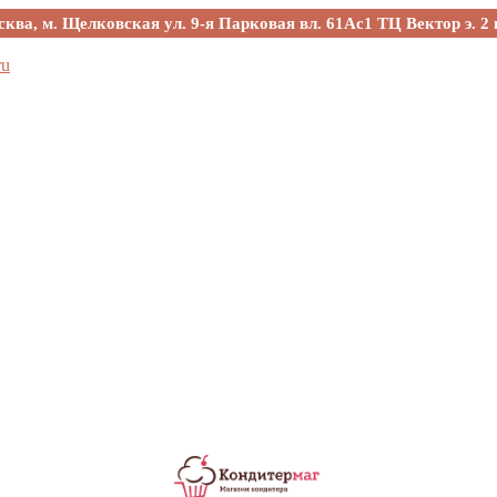
сква, м. Щелковская ул. 9-я Парковая вл. 61Ас1 ТЦ Вектор э. 2 
ru