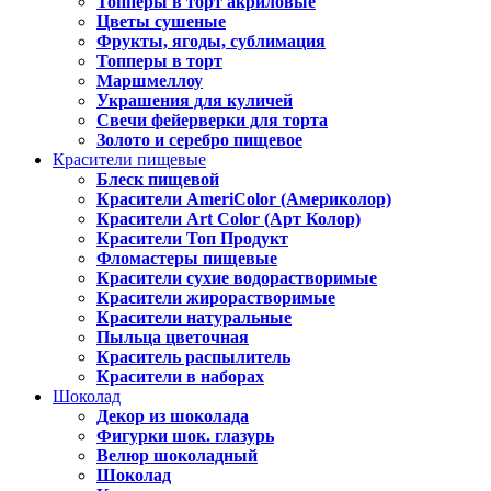
Топперы в торт акриловые
Цветы сушеные
Фрукты, ягоды, сублимация
Топперы в торт
Маршмеллоу
Украшения для куличей
Свечи фейерверки для торта
Золото и серебро пищевое
Красители пищевые
Блеск пищевой
Красители AmeriColor (Америколор)
Красители Art Color (Арт Колор)
Красители Топ Продукт
Фломастеры пищевые
Красители сухие водорастворимые
Красители жирорастворимые
Красители натуральные
Пыльца цветочная
Краситель распылитель
Красители в наборах
Шоколад
Декор из шоколада
Фигурки шок. глазурь
Велюр шоколадный
Шоколад