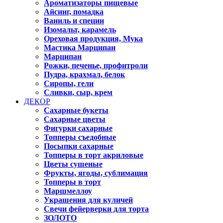
Ароматизаторы пищевые
Айсинг, помадка
Ваниль и специи
Изомальт, карамель
Ореховая продукция, Мука
Мастика Марципан
Марципан
Рожки, печенье, профитроли
Пудра, крахмал, белок
Сиропы, гели
Сливки, сыр, крем
ДЕКОР
Сахарные букеты
Сахарные цветы
Фигурки сахарные
Топперы съедобные
Посыпки сахарные
Топперы в торт акриловые
Цветы сушеные
Фрукты, ягоды, сублимация
Топперы в торт
Маршмеллоу
Украшения для куличей
Свечи фейерверки для торта
ЗОЛОТО