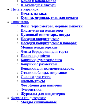
Какао и какао-масло
Шоколадная глазурь
Печать картинок
Печать на заказ
Бумага, чернила, гель для печати
Инвентарь
Весы, термометры, мерные емкости
Инструменты кондитера
Кухонный инвентарь, посуда
Насадки кондитерские
Насадки кондитерские в наборах
Мешки кондитерские
Лента бордюрная для торта
Палочки, дюбеля
Коврики, бумага/фольга
Коврики с разметкой
Коврики для эклеров/макаронс
Столики, блюда, подставки
Скалки для теста
Фальш-ярусы
Фотофоны для выпечки
Флористика
Журналы для кондитеров
Формы кондитерские
Молды силиконовые