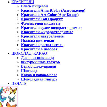
КРАСИТЕЛИ
Блеск пищевой
Красители AmeriColor (Америколор)
Красители Art Color (Арт Колор)
Красители Топ Продукт
Фломастеры пищевые
Красители сухие водорастворимые
Красители жирорастворимые
Красители натуральные
Пыльца цветочная
Краситель распылитель
Красители в наборах
ШОКОЛАД, КАКАО
Декор из шоколада
Фигурки шок. глазурь
Велюр шоколадный
Шоколад
Какао и какао-масло
Шоколадная глазурь
ПЕЧАТЬ