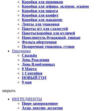
Коробки для пряников
Коробки для зефира, эклеров, эскимо
Коробки для пирога
Коробки для конфет
Коробки для макаронс
Ленты для упаковки
Пакеты п/э для сладостей
Пакеты/коробки для куличей
Наполнитель бумажный, тишью
Фольга оберточная
Подарочная упаковка, сумки
Праздники
Свадьба
День Рождения
День Влюбленных
8 Марта
1 Сентября
НОВЫЙ ГОД
9 мая
закрыть
ИНГРЕДИЕНТЫ
Пюре замороженное
Агар, пектин, желатин