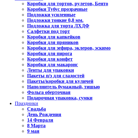
Коробки для тортов, рулетов, Бенто
Коробки Тубус прозрачные
Подложки усиленные
Подложки тонкие 0,8 мм.
Подложка для торта ЛХДФ
Салфетки под торт
Коробки для капкейков
Коробки для пряников
Коробки для зефира, эклеров, эскимо
Коробки для пирога
Коробки для конфет
Коробки для макаронс
Ленты для упаковки
Пакеты п/э для сладостей
Пакеты/коробки для куличей
Наполнитель бумажный, тишью
Фольга оберточная
Подарочная упаковка, сумки
Праздники
Свадьба
День Рождения
14 Февраля
8 Марта
9 мая