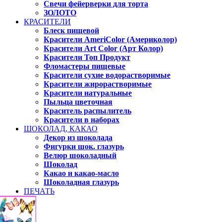
Свечи фейерверки для торта
ЗОЛОТО
КРАСИТЕЛИ
Блеск пищевой
Красители AmeriColor (Америколор)
Красители Art Color (Арт Колор)
Красители Топ Продукт
Фломастеры пищевые
Красители сухие водорастворимые
Красители жирорастворимые
Красители натуральные
Пыльца цветочная
Краситель распылитель
Красители в наборах
ШОКОЛАД, КАКАО
Декор из шоколада
Фигурки шок. глазурь
Велюр шоколадный
Шоколад
Какао и какао-масло
Шоколадная глазурь
ПЕЧАТЬ