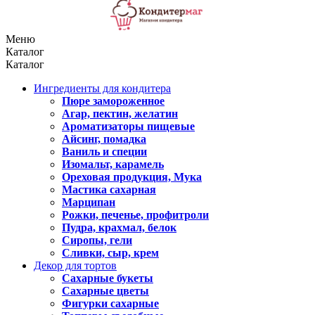
Меню
Каталог
Каталог
Ингредиенты для кондитера
Пюре замороженное
Агар, пектин, желатин
Ароматизаторы пищевые
Айсинг, помадка
Ваниль и специи
Изомальт, карамель
Ореховая продукция, Мука
Мастика сахарная
Марципан
Рожки, печенье, профитроли
Пудра, крахмал, белок
Сиропы, гели
Сливки, сыр, крем
Декор для тортов
Сахарные букеты
Сахарные цветы
Фигурки сахарные