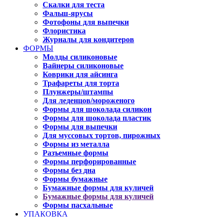
Скалки для теста
Фальш-ярусы
Фотофоны для выпечки
Флористика
Журналы для кондитеров
ФОРМЫ
Молды силиконовые
Вайнеры силиконовые
Коврики для айсинга
Трафареты для торта
Плунжеры/штампы
Для леденцов/мороженого
Формы для шоколада силикон
Формы для шоколада пластик
Формы для выпечки
Для муссовых тортов, пирожных
Формы из металла
Разъемные формы
Формы перфорированные
Формы без дна
Формы бумажные
Бумажные формы для куличей
Бумажные формы для куличей
Формы пасхальные
УПАКОВКА