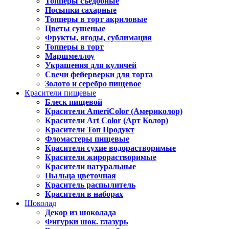
Топперы съедобные
Посыпки сахарные
Топперы в торт акриловые
Цветы сушеные
Фрукты, ягоды, сублимация
Топперы в торт
Маршмеллоу
Украшения для куличей
Свечи фейерверки для торта
Золото и серебро пищевое
Красители пищевые
Блеск пищевой
Красители AmeriColor (Америколор)
Красители Art Color (Арт Колор)
Красители Топ Продукт
Фломастеры пищевые
Красители сухие водорастворимые
Красители жирорастворимые
Красители натуральные
Пыльца цветочная
Краситель распылитель
Красители в наборах
Шоколад
Декор из шоколада
Фигурки шок. глазурь