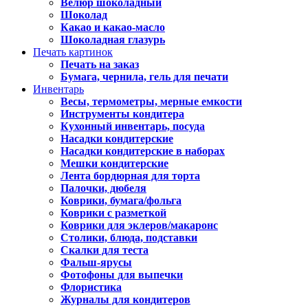
Велюр шоколадный
Шоколад
Какао и какао-масло
Шоколадная глазурь
Печать картинок
Печать на заказ
Бумага, чернила, гель для печати
Инвентарь
Весы, термометры, мерные емкости
Инструменты кондитера
Кухонный инвентарь, посуда
Насадки кондитерские
Насадки кондитерские в наборах
Мешки кондитерские
Лента бордюрная для торта
Палочки, дюбеля
Коврики, бумага/фольга
Коврики с разметкой
Коврики для эклеров/макаронс
Столики, блюда, подставки
Скалки для теста
Фальш-ярусы
Фотофоны для выпечки
Флористика
Журналы для кондитеров