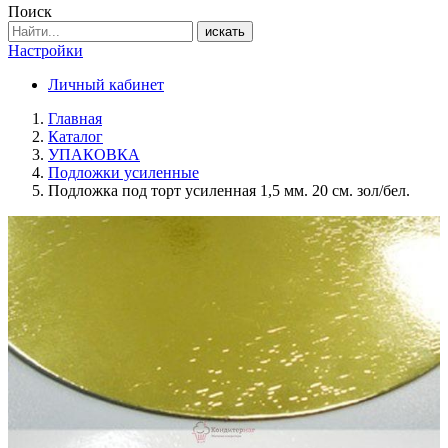
Поиск
искать
Настройки
Личный кабинет
Главная
Каталог
УПАКОВКА
Подложки усиленные
Подложка под торт усиленная 1,5 мм. 20 см. зол/бел.