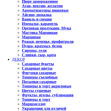
Пюре замороженное
Агар, пектин, желатин
Ароматизаторы пищевые
Айсинг, помадка
Ваниль и специи
Изомальт, карамель
Ореховая продукция, Мука
Мастика Марципан
Марципан
Рожки, печенье, профитроли
Пудра, крахмал, белок
Сиропы, гели
Сливки, сыр, крем
ДЕКОР
Сахарные букеты
Сахарные цветы
Фигурки сахарные
Топперы съедобные
Посыпки сахарные
Топперы в торт акриловые
Цветы сушеные
Фрукты, ягоды, сублимация
Топперы в торт
Маршмеллоу
Украшения для куличей