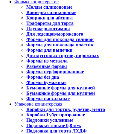
Формы кондитерские
Молды силиконовые
Вайнеры силиконовые
Коврики для айсинга
Трафареты для торта
Плунжеры/штампы
Для леденцов/мороженого
Формы для шоколада силикон
Формы для шоколада пластик
Формы для выпечки
Для муссовых тортов, пирожных
Формы из металла
Разъемные формы
Формы перфорированные
Формы без дна
Формы бумажные
Бумажные формы для куличей
Бумажные формы для куличей
Формы пасхальные
Упаковка кондитерская
Коробки для тортов, рулетов, Бенто
Коробки Тубус прозрачные
Подложки усиленные
Подложки тонкие 0,8 мм.
Подложка для торта ЛХДФ