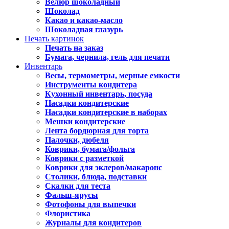
Велюр шоколадный
Шоколад
Какао и какао-масло
Шоколадная глазурь
Печать картинок
Печать на заказ
Бумага, чернила, гель для печати
Инвентарь
Весы, термометры, мерные емкости
Инструменты кондитера
Кухонный инвентарь, посуда
Насадки кондитерские
Насадки кондитерские в наборах
Мешки кондитерские
Лента бордюрная для торта
Палочки, дюбеля
Коврики, бумага/фольга
Коврики с разметкой
Коврики для эклеров/макаронс
Столики, блюда, подставки
Скалки для теста
Фальш-ярусы
Фотофоны для выпечки
Флористика
Журналы для кондитеров