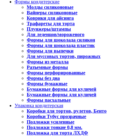
Формы кондитерские
Молды силиконовые
Вайнеры силиконовые
Коврики для айсинга
Трафареты для торта
Плунжеры/штампы
Для леденцов/мороженого
Формы для шоколада силикон
Формы для шоколада пластик
Формы для выпечки
Для муссовых тортов, пирожных
Формы из металла
Разъемные формы
Формы перфорированные
Формы без дна
Формы бумажные
Бумажные формы для куличей
Бумажные формы для куличей
Формы пасхальные
Упаковка кондитерская
Коробки для тортов, рулетов, Бенто
Коробки Тубус прозрачные
Подложки усиленные
Подложки тонкие 0,8 мм.
Подложка для торта ЛХДФ