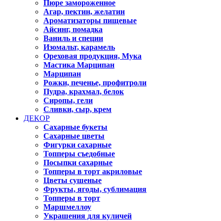
Пюре замороженное
Агар, пектин, желатин
Ароматизаторы пищевые
Айсинг, помадка
Ваниль и специи
Изомальт, карамель
Ореховая продукция, Мука
Мастика Марципан
Марципан
Рожки, печенье, профитроли
Пудра, крахмал, белок
Сиропы, гели
Сливки, сыр, крем
ДЕКОР
Сахарные букеты
Сахарные цветы
Фигурки сахарные
Топперы съедобные
Посыпки сахарные
Топперы в торт акриловые
Цветы сушеные
Фрукты, ягоды, сублимация
Топперы в торт
Маршмеллоу
Украшения для куличей