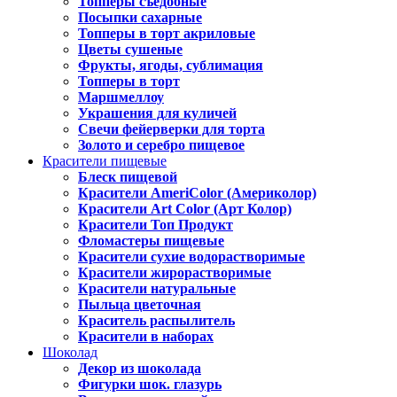
Топперы съедобные
Посыпки сахарные
Топперы в торт акриловые
Цветы сушеные
Фрукты, ягоды, сублимация
Топперы в торт
Маршмеллоу
Украшения для куличей
Свечи фейерверки для торта
Золото и серебро пищевое
Красители пищевые
Блеск пищевой
Красители AmeriColor (Америколор)
Красители Art Color (Арт Колор)
Красители Топ Продукт
Фломастеры пищевые
Красители сухие водорастворимые
Красители жирорастворимые
Красители натуральные
Пыльца цветочная
Краситель распылитель
Красители в наборах
Шоколад
Декор из шоколада
Фигурки шок. глазурь