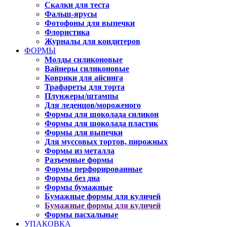
Скалки для теста
Фальш-ярусы
Фотофоны для выпечки
Флористика
Журналы для кондитеров
ФОРМЫ
Молды силиконовые
Вайнеры силиконовые
Коврики для айсинга
Трафареты для торта
Плунжеры/штампы
Для леденцов/мороженого
Формы для шоколада силикон
Формы для шоколада пластик
Формы для выпечки
Для муссовых тортов, пирожных
Формы из металла
Разъемные формы
Формы перфорированные
Формы без дна
Формы бумажные
Бумажные формы для куличей
Бумажные формы для куличей
Формы пасхальные
УПАКОВКА