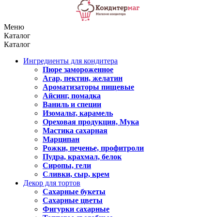
Меню
Каталог
Каталог
Ингредиенты для кондитера
Пюре замороженное
Агар, пектин, желатин
Ароматизаторы пищевые
Айсинг, помадка
Ваниль и специи
Изомальт, карамель
Ореховая продукция, Мука
Мастика сахарная
Марципан
Рожки, печенье, профитроли
Пудра, крахмал, белок
Сиропы, гели
Сливки, сыр, крем
Декор для тортов
Сахарные букеты
Сахарные цветы
Фигурки сахарные