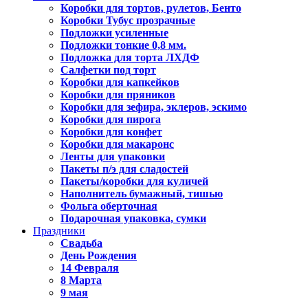
Коробки для тортов, рулетов, Бенто
Коробки Тубус прозрачные
Подложки усиленные
Подложки тонкие 0,8 мм.
Подложка для торта ЛХДФ
Салфетки под торт
Коробки для капкейков
Коробки для пряников
Коробки для зефира, эклеров, эскимо
Коробки для пирога
Коробки для конфет
Коробки для макаронс
Ленты для упаковки
Пакеты п/э для сладостей
Пакеты/коробки для куличей
Наполнитель бумажный, тишью
Фольга оберточная
Подарочная упаковка, сумки
Праздники
Свадьба
День Рождения
14 Февраля
8 Марта
9 мая