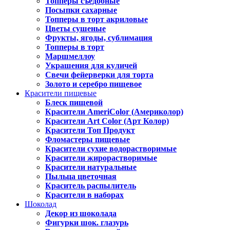
Топперы съедобные
Посыпки сахарные
Топперы в торт акриловые
Цветы сушеные
Фрукты, ягоды, сублимация
Топперы в торт
Маршмеллоу
Украшения для куличей
Свечи фейерверки для торта
Золото и серебро пищевое
Красители пищевые
Блеск пищевой
Красители AmeriColor (Америколор)
Красители Art Color (Арт Колор)
Красители Топ Продукт
Фломастеры пищевые
Красители сухие водорастворимые
Красители жирорастворимые
Красители натуральные
Пыльца цветочная
Краситель распылитель
Красители в наборах
Шоколад
Декор из шоколада
Фигурки шок. глазурь