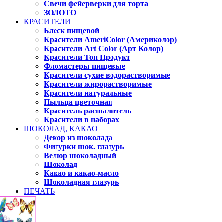
Свечи фейерверки для торта
ЗОЛОТО
КРАСИТЕЛИ
Блеск пищевой
Красители AmeriColor (Америколор)
Красители Art Color (Арт Колор)
Красители Топ Продукт
Фломастеры пищевые
Красители сухие водорастворимые
Красители жирорастворимые
Красители натуральные
Пыльца цветочная
Краситель распылитель
Красители в наборах
ШОКОЛАД, КАКАО
Декор из шоколада
Фигурки шок. глазурь
Велюр шоколадный
Шоколад
Какао и какао-масло
Шоколадная глазурь
ПЕЧАТЬ