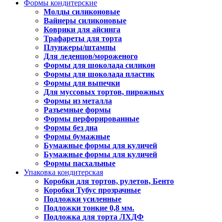
Формы кондитерские
Молды силиконовые
Вайнеры силиконовые
Коврики для айсинга
Трафареты для торта
Плунжеры/штампы
Для леденцов/мороженого
Формы для шоколада силикон
Формы для шоколада пластик
Формы для выпечки
Для муссовых тортов, пирожных
Формы из металла
Разъемные формы
Формы перфорированные
Формы без дна
Формы бумажные
Бумажные формы для куличей
Бумажные формы для куличей
Формы пасхальные
Упаковка кондитерская
Коробки для тортов, рулетов, Бенто
Коробки Тубус прозрачные
Подложки усиленные
Подложки тонкие 0,8 мм.
Подложка для торта ЛХДФ