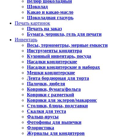
Велюр шоколадный
Шоколад
Какао и какао-масло
Шоколадная глазурь
Печать картинок
Печать на заказ
Бумага, чернила, гель для печати
Инвентарь
Весы, термометры, мерные емкости
Инструменты кондитера
Кухонный инвентарь, посуда
Насадки кондитерские
Насадки кондитерские в наборах
Мешки кондитерские
Лента бордюрная для торта
Палочки, дюбеля
Коврики, бумага/фольга
Коврики с разметкой
Коврики для эклеров/макаронс
Столики, блюда, подставки
Скалки для теста
Фальш-ярусы
Фотофоны для выпечки
Флористика
Журналы для кондитеров