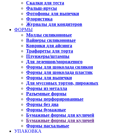
Скалки для теста
Фальш-ярусы
Фотофоны для выпечки
Флористика
Журналы для кондитеров
ФОРМЫ
Молды силиконовые
Вайнеры силиконовые
Коврики для айсинга
Трафареты для торта
Плунжеры/штампы
Для леденцов/мороженого
Формы для шоколада силикон
Формы для шоколада пластик
Формы для выпечки
Для муссовых тортов, пирожных
Формы из металла
Разъемные формы
Формы перфорированные
Формы без дна
Формы бумажные
Бумажные формы для куличей
Бумажные формы для куличей
Формы пасхальные
УПАКОВКА