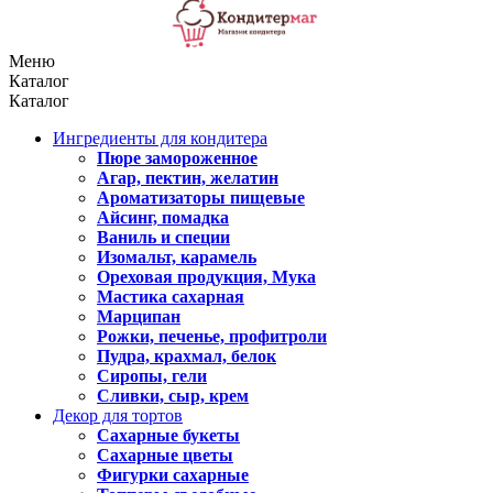
Меню
Каталог
Каталог
Ингредиенты для кондитера
Пюре замороженное
Агар, пектин, желатин
Ароматизаторы пищевые
Айсинг, помадка
Ваниль и специи
Изомальт, карамель
Ореховая продукция, Мука
Мастика сахарная
Марципан
Рожки, печенье, профитроли
Пудра, крахмал, белок
Сиропы, гели
Сливки, сыр, крем
Декор для тортов
Сахарные букеты
Сахарные цветы
Фигурки сахарные