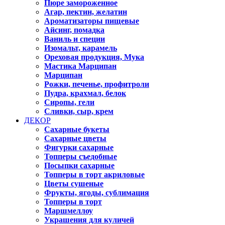
Пюре замороженное
Агар, пектин, желатин
Ароматизаторы пищевые
Айсинг, помадка
Ваниль и специи
Изомальт, карамель
Ореховая продукция, Мука
Мастика Марципан
Марципан
Рожки, печенье, профитроли
Пудра, крахмал, белок
Сиропы, гели
Сливки, сыр, крем
ДЕКОР
Сахарные букеты
Сахарные цветы
Фигурки сахарные
Топперы съедобные
Посыпки сахарные
Топперы в торт акриловые
Цветы сушеные
Фрукты, ягоды, сублимация
Топперы в торт
Маршмеллоу
Украшения для куличей