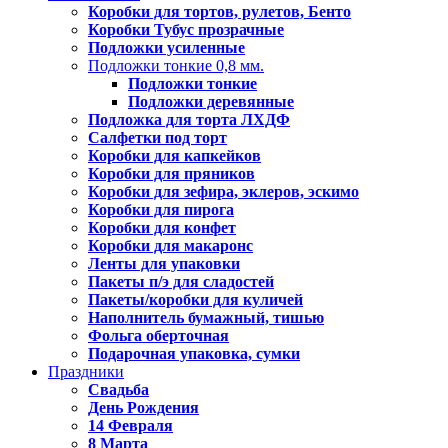
Коробки для тортов, рулетов, Бенто
Коробки Тубус прозрачные
Подложки усиленные
Подложки тонкие 0,8 мм.
Подложки тонкие
Подложки деревянные
Подложка для торта ЛХДФ
Салфетки под торт
Коробки для капкейков
Коробки для пряников
Коробки для зефира, эклеров, эскимо
Коробки для пирога
Коробки для конфет
Коробки для макаронс
Ленты для упаковки
Пакеты п/э для сладостей
Пакеты/коробки для куличей
Наполнитель бумажный, тишью
Фольга оберточная
Подарочная упаковка, сумки
Праздники
Свадьба
День Рождения
14 Февраля
8 Марта