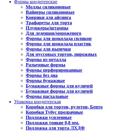
Формы кондитерские
Молды силиконовые
Вайнеры силиконовые
Коврики для айсинга
Трафареты для торта
Плунжеры/штампы
Для леденцов/мороженого
Формы для шоколада силикон
Формы для шоколада пластик
Формы для выпечки
Для муссовых тортов, пирожных
Формы из металла
Разъемные формы
Формы перфорированные
Формы без дна
Формы бумажные
Бумажные формы для куличей
Бумажные формы для куличей
Формы пасхальные
Упаковка кондитерская
Коробки для тортов, рулетов, Бенто
Коробки Тубус прозрачные
Подложки усиленные
Подложки тонкие 0,8 мм.
Подложка для торта ЛХДФ