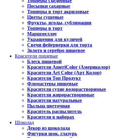
Топперы съедобные
Посыпки сахарные
Топперы в торт акриловые
Цветы сушеные
Фрукты, ягоды, сублимация
Топперы в торт
Маршмеллоу
Украшения для куличей
Свечи фейерверки для торта
Золото и серебро пищевое
Красители пищевые
Блеск пищевой
Красители AmeriColor (Америколор)
Красители Art Color (Арт Колор)
Красители Топ Продукт
Фломастеры пищевые
Красители сухие водорастворимые
Красители жирорастворимые
Красители натуральные
Пыльца цветочная
Краситель распылитель
Красители в наборах
Шоколад
Декор из шоколада
Фигурки шок. глазурь