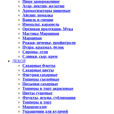
Пюре замороженное
Агар, пектин, желатин
Ароматизаторы пищевые
Айсинг, помадка
Ваниль и специи
Изомальт, карамель
Ореховая продукция, Мука
Мастика Марципан
Марципан
Рожки, печенье, профитроли
Пудра, крахмал, белок
Сиропы, гели
Сливки, сыр, крем
ДЕКОР
Сахарные букеты
Сахарные цветы
Фигурки сахарные
Топперы съедобные
Посыпки сахарные
Топперы в торт акриловые
Цветы сушеные
Фрукты, ягоды, сублимация
Топперы в торт
Маршмеллоу
Украшения для куличей