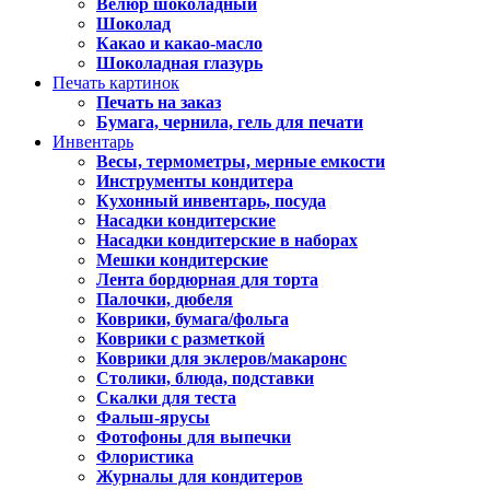
Велюр шоколадный
Шоколад
Какао и какао-масло
Шоколадная глазурь
Печать картинок
Печать на заказ
Бумага, чернила, гель для печати
Инвентарь
Весы, термометры, мерные емкости
Инструменты кондитера
Кухонный инвентарь, посуда
Насадки кондитерские
Насадки кондитерские в наборах
Мешки кондитерские
Лента бордюрная для торта
Палочки, дюбеля
Коврики, бумага/фольга
Коврики с разметкой
Коврики для эклеров/макаронс
Столики, блюда, подставки
Скалки для теста
Фальш-ярусы
Фотофоны для выпечки
Флористика
Журналы для кондитеров