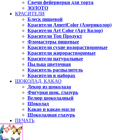
Свечи фейерверки для торта
ЗОЛОТО
КРАСИТЕЛИ
Блеск пищевой
Красители AmeriColor (Америколор)
Красители Art Color (Арт Колор)
Красители Топ Продукт
Фломастеры пищевые
Красители сухие водорастворимые
Красители жирорастворимые
Красители натуральные
Пыльца цветочная
Краситель распылитель
Красители в наборах
ШОКОЛАД, КАКАО
Декор из шоколада
Фигурки шок. глазурь
Велюр шоколадный
Шоколад
Какао и какао-масло
Шоколадная глазурь
ПЕЧАТЬ