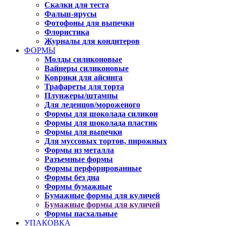
Скалки для теста
Фальш-ярусы
Фотофоны для выпечки
Флористика
Журналы для кондитеров
ФОРМЫ
Молды силиконовые
Вайнеры силиконовые
Коврики для айсинга
Трафареты для торта
Плунжеры/штампы
Для леденцов/мороженого
Формы для шоколада силикон
Формы для шоколада пластик
Формы для выпечки
Для муссовых тортов, пирожных
Формы из металла
Разъемные формы
Формы перфорированные
Формы без дна
Формы бумажные
Бумажные формы для куличей
Бумажные формы для куличей
Формы пасхальные
УПАКОВКА