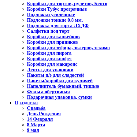
Коробки для тортов, рулетов, Бенто
Коробки Тубус прозрачные
Подложки усиленные
Подложки тонкие 0,8 мм.
Подложка для торта ЛХДФ
Салфетки под торт
Коробки для капкейков
Коробки для пряников
Коробки для зефира, эклеров, эскимо
Коробки для пирога
Коробки для конфет
Коробки для макаронс
Ленты для упаковки
Пакеты п/э для сладостей
Пакеты/коробки для куличей
Наполнитель бумажный, тишью
Фольга оберточная
Подарочная упаковка, сумки
Праздники
Свадьба
День Рождения
14 Февраля
8 Марта
9 мая