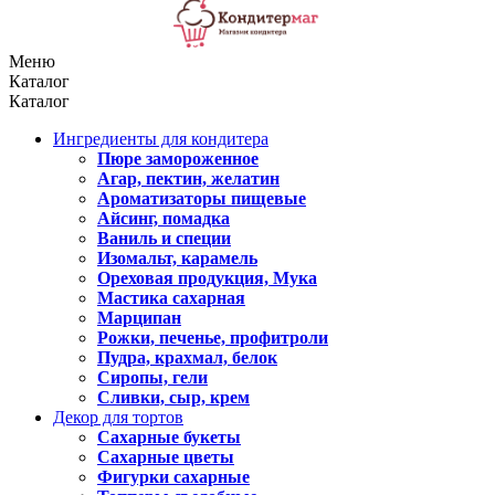
Меню
Каталог
Каталог
Ингредиенты для кондитера
Пюре замороженное
Агар, пектин, желатин
Ароматизаторы пищевые
Айсинг, помадка
Ваниль и специи
Изомальт, карамель
Ореховая продукция, Мука
Мастика сахарная
Марципан
Рожки, печенье, профитроли
Пудра, крахмал, белок
Сиропы, гели
Сливки, сыр, крем
Декор для тортов
Сахарные букеты
Сахарные цветы
Фигурки сахарные