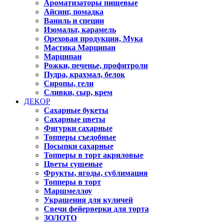
Ароматизаторы пищевые
Айсинг, помадка
Ваниль и специи
Изомальт, карамель
Ореховая продукция, Мука
Мастика Марципан
Марципан
Рожки, печенье, профитроли
Пудра, крахмал, белок
Сиропы, гели
Сливки, сыр, крем
ДЕКОР
Сахарные букеты
Сахарные цветы
Фигурки сахарные
Топперы съедобные
Посыпки сахарные
Топперы в торт акриловые
Цветы сушеные
Фрукты, ягоды, сублимация
Топперы в торт
Маршмеллоу
Украшения для куличей
Свечи фейерверки для торта
ЗОЛОТО