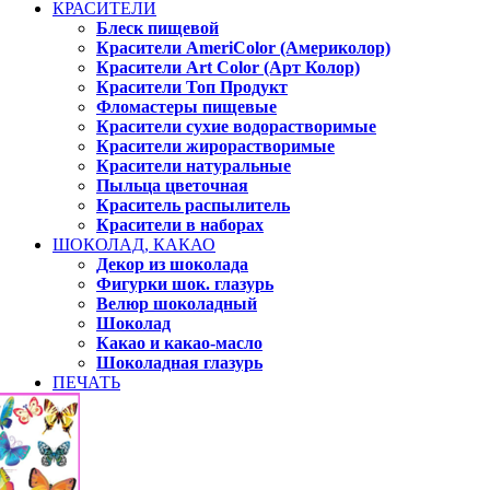
КРАСИТЕЛИ
Блеск пищевой
Красители AmeriColor (Америколор)
Красители Art Color (Арт Колор)
Красители Топ Продукт
Фломастеры пищевые
Красители сухие водорастворимые
Красители жирорастворимые
Красители натуральные
Пыльца цветочная
Краситель распылитель
Красители в наборах
ШОКОЛАД, КАКАО
Декор из шоколада
Фигурки шок. глазурь
Велюр шоколадный
Шоколад
Какао и какао-масло
Шоколадная глазурь
ПЕЧАТЬ