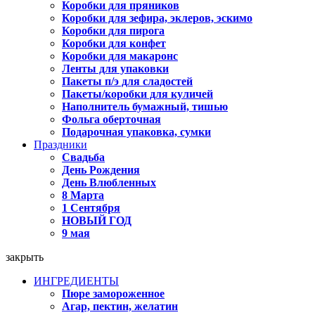
Коробки для пряников
Коробки для зефира, эклеров, эскимо
Коробки для пирога
Коробки для конфет
Коробки для макаронс
Ленты для упаковки
Пакеты п/э для сладостей
Пакеты/коробки для куличей
Наполнитель бумажный, тишью
Фольга оберточная
Подарочная упаковка, сумки
Праздники
Свадьба
День Рождения
День Влюбленных
8 Марта
1 Сентября
НОВЫЙ ГОД
9 мая
закрыть
ИНГРЕДИЕНТЫ
Пюре замороженное
Агар, пектин, желатин