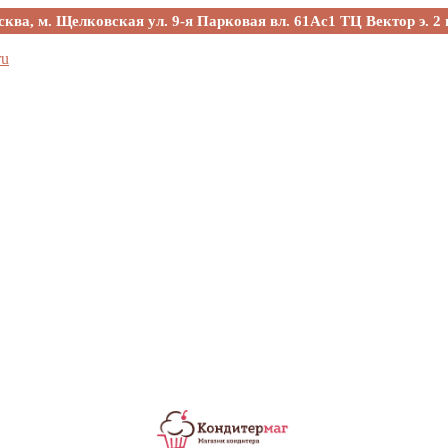
сква, м. Щелковская ул. 9-я Парковая вл. 61Ас1 ТЦ Вектор э. 2 
ru