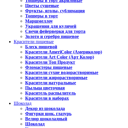
Топперы в торт акриловые
Цветы сушеные
Фрукты, ягоды, сублимация
Топперы в торт
Маршмеллоу
Украшения для куличей
Свечи фейерверки для торта
Золото и серебро пищевое
Красители пищевые
Блеск пищевой
Красители AmeriColor (Америколор)
Красители Art Color (Арт Колор)
Красители Топ Продукт
Фломастеры пищевые
Красители сухие водорастворимые
Красители жирорастворимые
Красители натуральные
Пыльца цветочная
Краситель распылитель
Красители в наборах
Шоколад
Декор из шоколада
Фигурки шок. глазурь
Велюр шоколадный
Шоколад