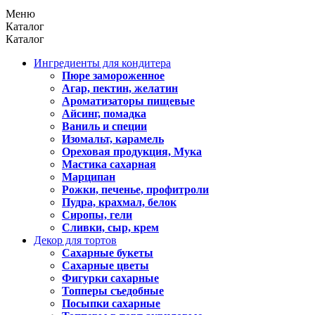
Меню
Каталог
Каталог
Ингредиенты для кондитера
Пюре замороженное
Агар, пектин, желатин
Ароматизаторы пищевые
Айсинг, помадка
Ваниль и специи
Изомальт, карамель
Ореховая продукция, Мука
Мастика сахарная
Марципан
Рожки, печенье, профитроли
Пудра, крахмал, белок
Сиропы, гели
Сливки, сыр, крем
Декор для тортов
Сахарные букеты
Сахарные цветы
Фигурки сахарные
Топперы съедобные
Посыпки сахарные