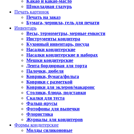
Какао и какао-масло
Шоколадная глазурь
Печать картинок
Печать на заказ
Бумага, чернила, гель для печати
Инвентарь
Весы, термометры, мерные емкости
Инструменты кондитера
Кухонный инвентарь, посуда
Насадки кондитерские
Насадки кондитерские в наборах
Мешки кондитерские
Лента бордюрная для торта
Палочки, дюбеля
Коврики, бумага/фольга
Коврики с разметкой
Коврики для эклеров/макаронс
Столики, блюда, подставки
Скалки для теста
Фальш-ярусы
Фотофоны для выпечки
Флористика
Журналы для кондитеров
Формы кондитерские
Молды силиконовые