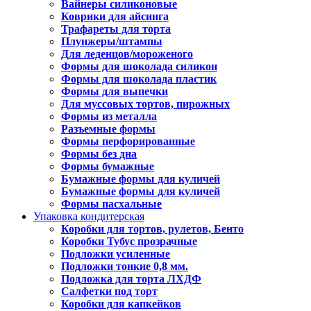
Вайнеры силиконовые
Коврики для айсинга
Трафареты для торта
Плунжеры/штампы
Для леденцов/мороженого
Формы для шоколада силикон
Формы для шоколада пластик
Формы для выпечки
Для муссовых тортов, пирожных
Формы из металла
Разъемные формы
Формы перфорированные
Формы без дна
Формы бумажные
Бумажные формы для куличей
Бумажные формы для куличей
Формы пасхальные
Упаковка кондитерская
Коробки для тортов, рулетов, Бенто
Коробки Тубус прозрачные
Подложки усиленные
Подложки тонкие 0,8 мм.
Подложка для торта ЛХДФ
Салфетки под торт
Коробки для капкейков