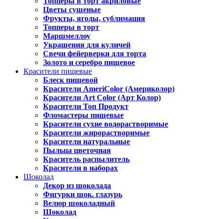
Топперы в торт акриловые
Цветы сушеные
Фрукты, ягоды, сублимация
Топперы в торт
Маршмеллоу
Украшения для куличей
Свечи фейерверки для торта
Золото и серебро пищевое
Красители пищевые
Блеск пищевой
Красители AmeriColor (Америколор)
Красители Art Color (Арт Колор)
Красители Топ Продукт
Фломастеры пищевые
Красители сухие водорастворимые
Красители жирорастворимые
Красители натуральные
Пыльца цветочная
Краситель распылитель
Красители в наборах
Шоколад
Декор из шоколада
Фигурки шок. глазурь
Велюр шоколадный
Шоколад