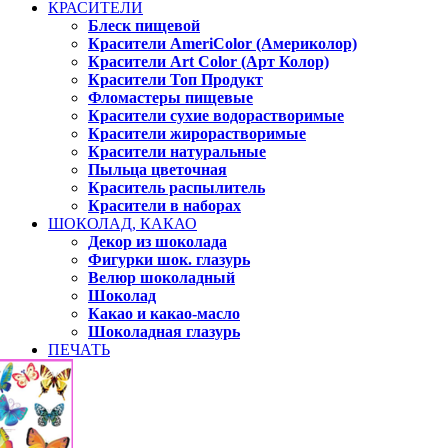
КРАСИТЕЛИ
Блеск пищевой
Красители AmeriColor (Америколор)
Красители Art Color (Арт Колор)
Красители Топ Продукт
Фломастеры пищевые
Красители сухие водорастворимые
Красители жирорастворимые
Красители натуральные
Пыльца цветочная
Краситель распылитель
Красители в наборах
ШОКОЛАД, КАКАО
Декор из шоколада
Фигурки шок. глазурь
Велюр шоколадный
Шоколад
Какао и какао-масло
Шоколадная глазурь
ПЕЧАТЬ