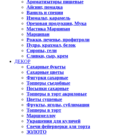
Ароматизаторы пищевые
Айсинг, помадка
Ваниль и специи
Изомальт, карамель
Ореховая продукция, Мука
Мастика Марципан
Марципан
Рожки, печенье, профитроли
Пудра, крахмал, белок
Сиропы, гели
Сливки, сыр, крем
ДЕКОР
Сахарные букеты
Сахарные цветы
Фигурки сахарные
Топперы съедобные
Посыпки сахарные
Топперы в торт акриловые
Цветы сушеные
Фрукты, ягоды, сублимация
Топперы в торт
Маршмеллоу
Украшения для куличей
Свечи фейерверки для торта
ЗОЛОТО