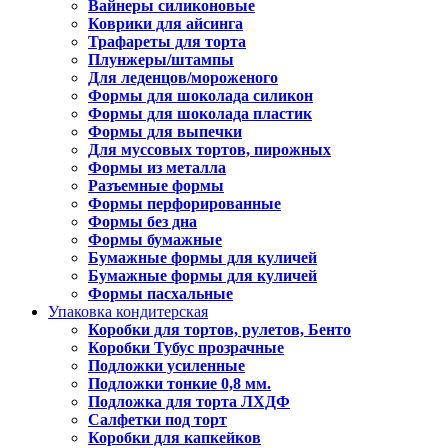
Вайнеры силиконовые
Коврики для айсинга
Трафареты для торта
Плунжеры/штампы
Для леденцов/мороженого
Формы для шоколада силикон
Формы для шоколада пластик
Формы для выпечки
Для муссовых тортов, пирожных
Формы из металла
Разъемные формы
Формы перфорированные
Формы без дна
Формы бумажные
Бумажные формы для куличей
Бумажные формы для куличей
Формы пасхальные
Упаковка кондитерская
Коробки для тортов, рулетов, Бенто
Коробки Тубус прозрачные
Подложки усиленные
Подложки тонкие 0,8 мм.
Подложка для торта ЛХДФ
Салфетки под торт
Коробки для капкейков