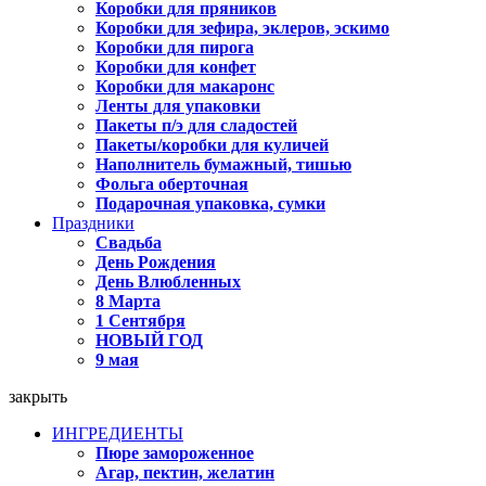
Коробки для пряников
Коробки для зефира, эклеров, эскимо
Коробки для пирога
Коробки для конфет
Коробки для макаронс
Ленты для упаковки
Пакеты п/э для сладостей
Пакеты/коробки для куличей
Наполнитель бумажный, тишью
Фольга оберточная
Подарочная упаковка, сумки
Праздники
Свадьба
День Рождения
День Влюбленных
8 Марта
1 Сентября
НОВЫЙ ГОД
9 мая
закрыть
ИНГРЕДИЕНТЫ
Пюре замороженное
Агар, пектин, желатин