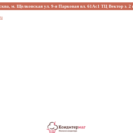
сква, м. Щелковская ул. 9-я Парковая вл. 61Ас1 ТЦ Вектор э. 2 
ru