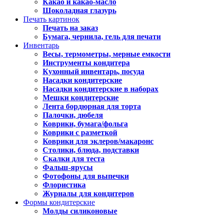
Какао и какао-масло
Шоколадная глазурь
Печать картинок
Печать на заказ
Бумага, чернила, гель для печати
Инвентарь
Весы, термометры, мерные емкости
Инструменты кондитера
Кухонный инвентарь, посуда
Насадки кондитерские
Насадки кондитерские в наборах
Мешки кондитерские
Лента бордюрная для торта
Палочки, дюбеля
Коврики, бумага/фольга
Коврики с разметкой
Коврики для эклеров/макаронс
Столики, блюда, подставки
Скалки для теста
Фальш-ярусы
Фотофоны для выпечки
Флористика
Журналы для кондитеров
Формы кондитерские
Молды силиконовые