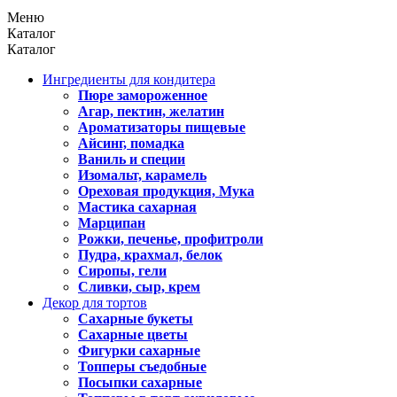
Меню
Каталог
Каталог
Ингредиенты для кондитера
Пюре замороженное
Агар, пектин, желатин
Ароматизаторы пищевые
Айсинг, помадка
Ваниль и специи
Изомальт, карамель
Ореховая продукция, Мука
Мастика сахарная
Марципан
Рожки, печенье, профитроли
Пудра, крахмал, белок
Сиропы, гели
Сливки, сыр, крем
Декор для тортов
Сахарные букеты
Сахарные цветы
Фигурки сахарные
Топперы съедобные
Посыпки сахарные