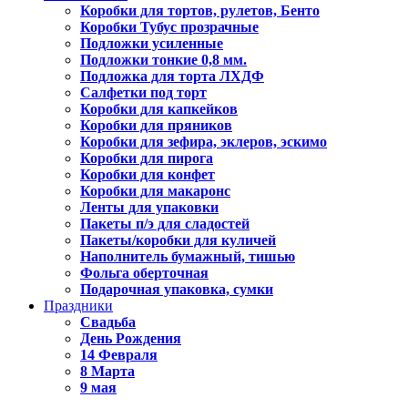
Коробки для тортов, рулетов, Бенто
Коробки Тубус прозрачные
Подложки усиленные
Подложки тонкие 0,8 мм.
Подложка для торта ЛХДФ
Салфетки под торт
Коробки для капкейков
Коробки для пряников
Коробки для зефира, эклеров, эскимо
Коробки для пирога
Коробки для конфет
Коробки для макаронс
Ленты для упаковки
Пакеты п/э для сладостей
Пакеты/коробки для куличей
Наполнитель бумажный, тишью
Фольга оберточная
Подарочная упаковка, сумки
Праздники
Свадьба
День Рождения
14 Февраля
8 Марта
9 мая