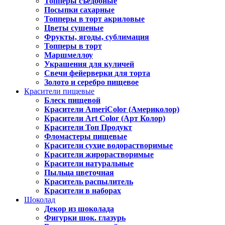
Топперы съедобные
Посыпки сахарные
Топперы в торт акриловые
Цветы сушеные
Фрукты, ягоды, сублимация
Топперы в торт
Маршмеллоу
Украшения для куличей
Свечи фейерверки для торта
Золото и серебро пищевое
Красители пищевые
Блеск пищевой
Красители AmeriColor (Америколор)
Красители Art Color (Арт Колор)
Красители Топ Продукт
Фломастеры пищевые
Красители сухие водорастворимые
Красители жирорастворимые
Красители натуральные
Пыльца цветочная
Краситель распылитель
Красители в наборах
Шоколад
Декор из шоколада
Фигурки шок. глазурь