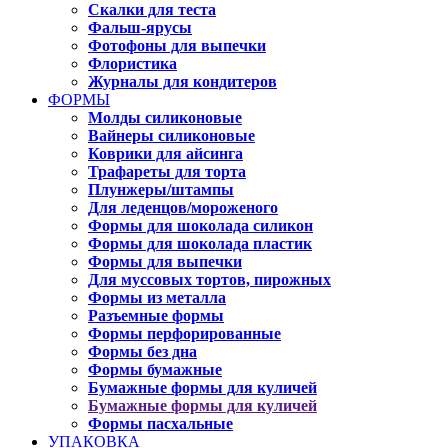
Скалки для теста
Фальш-ярусы
Фотофоны для выпечки
Флористика
Журналы для кондитеров
ФОРМЫ
Молды силиконовые
Вайнеры силиконовые
Коврики для айсинга
Трафареты для торта
Плунжеры/штампы
Для леденцов/мороженого
Формы для шоколада силикон
Формы для шоколада пластик
Формы для выпечки
Для муссовых тортов, пирожных
Формы из металла
Разъемные формы
Формы перфорированные
Формы без дна
Формы бумажные
Бумажные формы для куличей
Бумажные формы для куличей
Формы пасхальные
УПАКОВКА