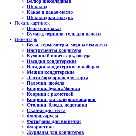
Велюр шоколадный
Шоколад
Какао и какао-масло
Шоколадная глазурь
Печать картинок
Печать на заказ
Бумага, чернила, гель для печати
Инвентарь
Весы, термометры, мерные емкости
Инструменты кондитера
Кухонный инвентарь, посуда
Насадки кондитерские
Насадки кондитерские в наборах
Мешки кондитерские
Лента бордюрная для торта
Палочки, дюбеля
Коврики, бумага/фольга
Коврики с разметкой
Коврики для эклеров/макаронс
Столики, блюда, подставки
Скалки для теста
Фальш-ярусы
Фотофоны для выпечки
Флористика
Журналы для кондитеров