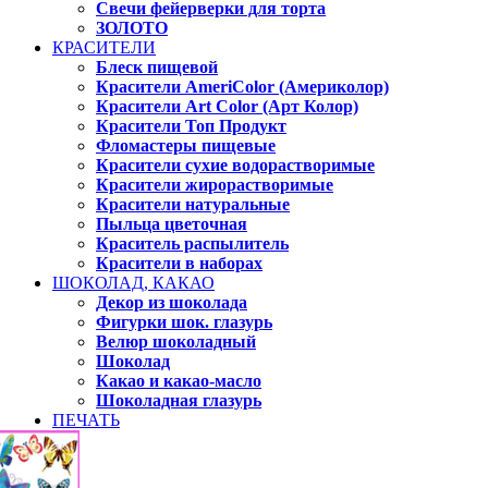
Свечи фейерверки для торта
ЗОЛОТО
КРАСИТЕЛИ
Блеск пищевой
Красители AmeriColor (Америколор)
Красители Art Color (Арт Колор)
Красители Топ Продукт
Фломастеры пищевые
Красители сухие водорастворимые
Красители жирорастворимые
Красители натуральные
Пыльца цветочная
Краситель распылитель
Красители в наборах
ШОКОЛАД, КАКАО
Декор из шоколада
Фигурки шок. глазурь
Велюр шоколадный
Шоколад
Какао и какао-масло
Шоколадная глазурь
ПЕЧАТЬ