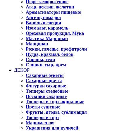
Пюре замороженное
Агар, пектин, желатин
Ароматизаторы пищевые
Айсинг, помадка
Ваниль и специи
Изомальт, карамель
Ореховая продукция, Мука
Мастика Марципан
Марципан
Рожки, печенье, профитроли
Пудра, крахмал, белок
Сиропы, гели
Сливки, сыр, крем
ДЕКОР
Сахарные букеты
Сахарные цветы
Фигурки сахарные
Топперы съедобные
Посыпки сахарные
Топперы в торт акриловые
Цветы сушеные
Фрукты, ягоды, сублимация
Топперы в торт
Маршмеллоу
Украшения для куличей