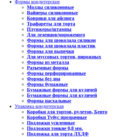
Формы кондитерские
Молды силиконовые
Вайнеры силиконовые
Коврики для айсинга
Трафареты для торта
Плунжеры/штампы
Для леденцов/мороженого
Формы для шоколада силикон
Формы для шоколада пластик
Формы для выпечки
Для муссовых тортов, пирожных
Формы из металла
Разъемные формы
Формы перфорированные
Формы без дна
Формы бумажные
Бумажные формы для куличей
Бумажные формы для куличей
Формы пасхальные
Упаковка кондитерская
Коробки для тортов, рулетов, Бенто
Коробки Тубус прозрачные
Подложки усиленные
Подложки тонкие 0,8 мм.
Подложка для торта ЛХДФ