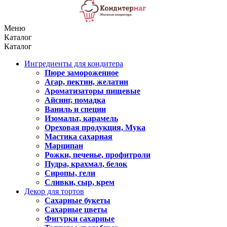
Меню
Каталог
Каталог
Ингредиенты для кондитера
Пюре замороженное
Агар, пектин, желатин
Ароматизаторы пищевые
Айсинг, помадка
Ваниль и специи
Изомальт, карамель
Ореховая продукция, Мука
Мастика сахарная
Марципан
Рожки, печенье, профитроли
Пудра, крахмал, белок
Сиропы, гели
Сливки, сыр, крем
Декор для тортов
Сахарные букеты
Сахарные цветы
Фигурки сахарные