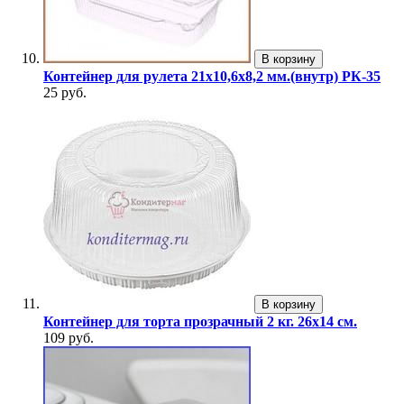
В корзину
Контейнер для рулета 21х10,6х8,2 мм.(внутр) РК-35
25 руб.
В корзину
Контейнер для торта прозрачный 2 кг. 26x14 см.
109 руб.