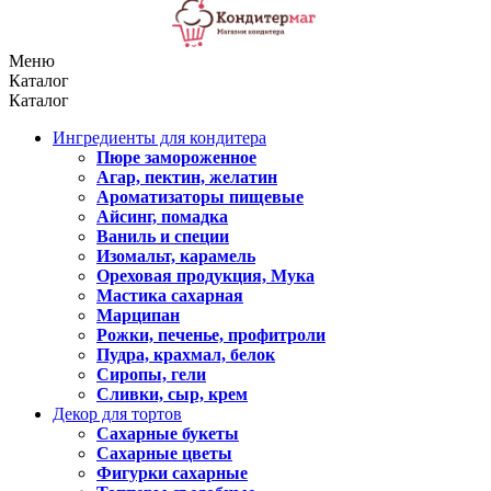
Меню
Каталог
Каталог
Ингредиенты для кондитера
Пюре замороженное
Агар, пектин, желатин
Ароматизаторы пищевые
Айсинг, помадка
Ваниль и специи
Изомальт, карамель
Ореховая продукция, Мука
Мастика сахарная
Марципан
Рожки, печенье, профитроли
Пудра, крахмал, белок
Сиропы, гели
Сливки, сыр, крем
Декор для тортов
Сахарные букеты
Сахарные цветы
Фигурки сахарные