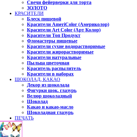
Свечи фейерверки для торта
ЗОЛОТО
КРАСИТЕЛИ
Блеск пищевой
Красители AmeriColor (Америколор)
Красители Art Color (Арт Колор)
Красители Топ Продукт
Фломастеры пищевые
Красители сухие водорастворимые
Красители жирорастворимые
Красители натуральные
Пыльца цветочная
Краситель распылитель
Красители в наборах
ШОКОЛАД, КАКАО
Декор из шоколада
Фигурки шок. глазурь
Велюр шоколадный
Шоколад
Какао и какао-масло
Шоколадная глазурь
ПЕЧАТЬ