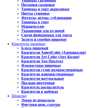
Топперы съедобные
Посыпки сахарные
Топперы в торт акриловые
Цветы сушеные
Фрукты, ягоды, сублимация
Топперы в торт
Маршмеллоу
Украшения для куличей
Свечи фейерверки для торта
Золото и серебро пищевое
Красители пищевые
Блеск пищевой
Красители AmeriColor (Америколор)
Красители Art Color (Арт Колор)
Красители Топ Продукт
Фломастеры пищевые
Красители сухие водорастворимые
Красители жирорастворимые
Красители натуральные
Пыльца цветочная
Краситель распылитель
Красители в наборах
Шоколад
Декор из шоколада
Фигурки шок. глазурь