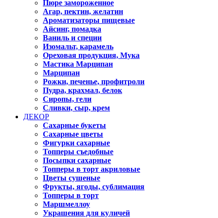
Пюре замороженное
Агар, пектин, желатин
Ароматизаторы пищевые
Айсинг, помадка
Ваниль и специи
Изомальт, карамель
Ореховая продукция, Мука
Мастика Марципан
Марципан
Рожки, печенье, профитроли
Пудра, крахмал, белок
Сиропы, гели
Сливки, сыр, крем
ДЕКОР
Сахарные букеты
Сахарные цветы
Фигурки сахарные
Топперы съедобные
Посыпки сахарные
Топперы в торт акриловые
Цветы сушеные
Фрукты, ягоды, сублимация
Топперы в торт
Маршмеллоу
Украшения для куличей