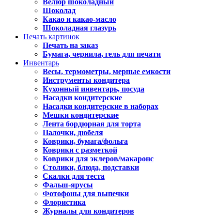
Велюр шоколадный
Шоколад
Какао и какао-масло
Шоколадная глазурь
Печать картинок
Печать на заказ
Бумага, чернила, гель для печати
Инвентарь
Весы, термометры, мерные емкости
Инструменты кондитера
Кухонный инвентарь, посуда
Насадки кондитерские
Насадки кондитерские в наборах
Мешки кондитерские
Лента бордюрная для торта
Палочки, дюбеля
Коврики, бумага/фольга
Коврики с разметкой
Коврики для эклеров/макаронс
Столики, блюда, подставки
Скалки для теста
Фальш-ярусы
Фотофоны для выпечки
Флористика
Журналы для кондитеров