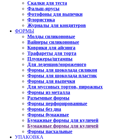
Скалки для теста
Фальш-ярусы
Фотофоны для выпечки
Флористика
Журналы для кондитеров
ФОРМЫ
Молды силиконовые
Вайнеры силиконовые
Коврики для айсинга
Трафареты для торта
Плунжеры/штампы
Для леденцов/мороженого
Формы для шоколада силикон
Формы для шоколада пластик
Формы для выпечки
Для муссовых тортов, пирожных
Формы из металла
Разъемные формы
Формы перфорированные
Формы без дна
Формы бумажные
Бумажные формы для куличей
Бумажные формы для куличей
Формы пасхальные
УПАКОВКА