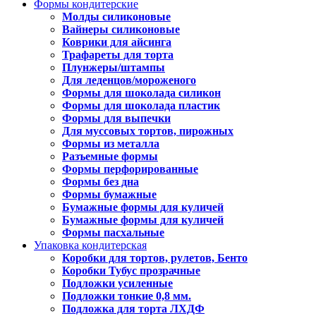
Формы кондитерские
Молды силиконовые
Вайнеры силиконовые
Коврики для айсинга
Трафареты для торта
Плунжеры/штампы
Для леденцов/мороженого
Формы для шоколада силикон
Формы для шоколада пластик
Формы для выпечки
Для муссовых тортов, пирожных
Формы из металла
Разъемные формы
Формы перфорированные
Формы без дна
Формы бумажные
Бумажные формы для куличей
Бумажные формы для куличей
Формы пасхальные
Упаковка кондитерская
Коробки для тортов, рулетов, Бенто
Коробки Тубус прозрачные
Подложки усиленные
Подложки тонкие 0,8 мм.
Подложка для торта ЛХДФ