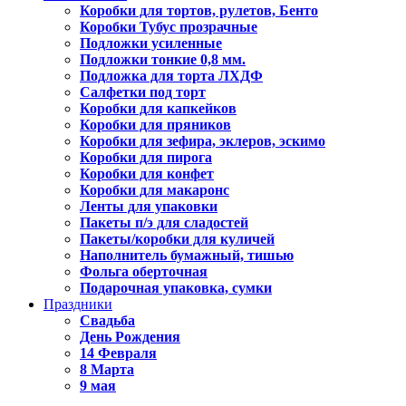
Коробки для тортов, рулетов, Бенто
Коробки Тубус прозрачные
Подложки усиленные
Подложки тонкие 0,8 мм.
Подложка для торта ЛХДФ
Салфетки под торт
Коробки для капкейков
Коробки для пряников
Коробки для зефира, эклеров, эскимо
Коробки для пирога
Коробки для конфет
Коробки для макаронс
Ленты для упаковки
Пакеты п/э для сладостей
Пакеты/коробки для куличей
Наполнитель бумажный, тишью
Фольга оберточная
Подарочная упаковка, сумки
Праздники
Свадьба
День Рождения
14 Февраля
8 Марта
9 мая