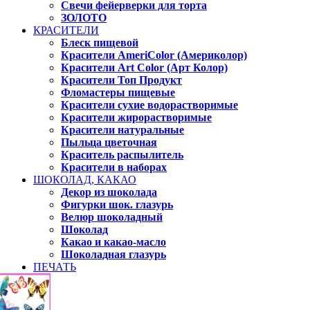
Свечи фейерверки для торта
ЗОЛОТО
КРАСИТЕЛИ
Блеск пищевой
Красители AmeriColor (Америколор)
Красители Art Color (Арт Колор)
Красители Топ Продукт
Фломастеры пищевые
Красители сухие водорастворимые
Красители жирорастворимые
Красители натуральные
Пыльца цветочная
Краситель распылитель
Красители в наборах
ШОКОЛАД, КАКАО
Декор из шоколада
Фигурки шок. глазурь
Велюр шоколадный
Шоколад
Какао и какао-масло
Шоколадная глазурь
ПЕЧАТЬ