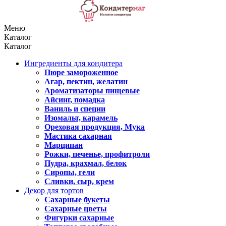
Меню
Каталог
Каталог
Ингредиенты для кондитера
Пюре замороженное
Агар, пектин, желатин
Ароматизаторы пищевые
Айсинг, помадка
Ваниль и специи
Изомальт, карамель
Ореховая продукция, Мука
Мастика сахарная
Марципан
Рожки, печенье, профитроли
Пудра, крахмал, белок
Сиропы, гели
Сливки, сыр, крем
Декор для тортов
Сахарные букеты
Сахарные цветы
Фигурки сахарные