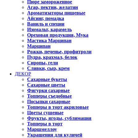
Пюре замороженное
Агар, пектин, желатин
Ароматизаторы пищевые
Айсинг, помадка
Ваниль и специи
Изомальт, карамель
Ореховая продукция, Мука
Мастика Марципан
Марципан
Рожки, печенье, профитроли
Пудра, крахмал, белок
Сиропы, гели
Сливки, сыр, крем
ДЕКОР
Сахарные букеты
Сахарные цветы
Фигурки сахарные
Топперы съедобные
Посыпки сахарные
Топперы в торт акриловые
Цветы сушеные
Фрукты, ягоды, сублимация
Топперы в торт
Маршмеллоу
Украшения для куличей