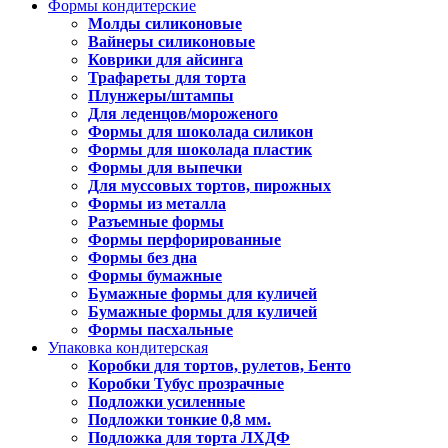
Формы кондитерские
Молды силиконовые
Вайнеры силиконовые
Коврики для айсинга
Трафареты для торта
Плунжеры/штампы
Для леденцов/мороженого
Формы для шоколада силикон
Формы для шоколада пластик
Формы для выпечки
Для муссовых тортов, пирожных
Формы из металла
Разъемные формы
Формы перфорированные
Формы без дна
Формы бумажные
Бумажные формы для куличей
Бумажные формы для куличей
Формы пасхальные
Упаковка кондитерская
Коробки для тортов, рулетов, Бенто
Коробки Тубус прозрачные
Подложки усиленные
Подложки тонкие 0,8 мм.
Подложка для торта ЛХДФ