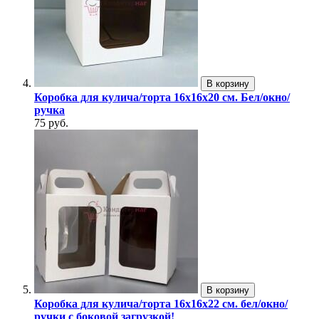
В корзину
Коробка для кулича/торта 16х16х20 см. Бел/окно/
ручка
75 руб.
В корзину
Коробка для кулича/торта 16х16х22 см. бел/окно/
ручки с боковой загрузкой!