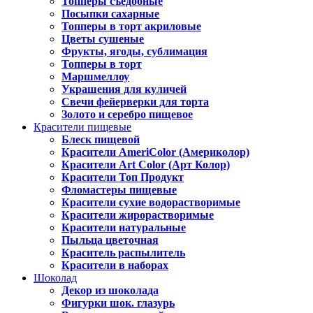
Топперы съедобные
Посыпки сахарные
Топперы в торт акриловые
Цветы сушеные
Фрукты, ягоды, сублимация
Топперы в торт
Маршмеллоу
Украшения для куличей
Свечи фейерверки для торта
Золото и серебро пищевое
Красители пищевые
Блеск пищевой
Красители AmeriColor (Америколор)
Красители Art Color (Арт Колор)
Красители Топ Продукт
Фломастеры пищевые
Красители сухие водорастворимые
Красители жирорастворимые
Красители натуральные
Пыльца цветочная
Краситель распылитель
Красители в наборах
Шоколад
Декор из шоколада
Фигурки шок. глазурь