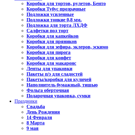
Коробки для тортов, рулетов, Бенто
Коробки Тубус прозрачные
Подложки усиленные
Подложки тонкие 0,8 мм.
Подложка для торта ЛХДФ
Салфетки под торт
Коробки для капкейков
Коробки для пряников
Коробки для зефира, эклеров, эскимо
Коробки для пирога
Коробки для конфет
Коробки для макаронс
Ленты для упаковки
Пакеты п/э для сладостей
Пакеты/коробки для куличей
Наполнитель бумажный, тишью
Фольга оберточная
Подарочная упаковка, сумки
Праздники
Свадьба
День Рождения
14 Февраля
8 Марта
9 мая