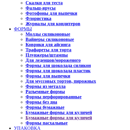
Скалки для теста
Фальш-ярусы
Фотофоны для выпечки
Флористика
Журналы для кондитеров
ФОРМЫ
Молды силиконовые
Вайнеры силиконовые
Коврики для айсинга
Трафареты для торта
Плунжеры/штампы
Для леденцов/мороженого
Формы для шоколада силикон
Формы для шоколада пластик
Формы для выпечки
Для муссовых тортов, пирожных
Формы из металла
Разъемные формы
Формы перфорированные
Формы без дна
Формы бумажные
Бумажные формы для куличей
Бумажные формы для куличей
Формы пасхальные
УПАКОВКА