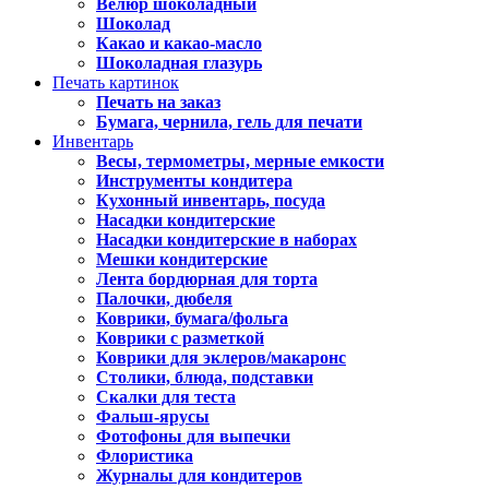
Велюр шоколадный
Шоколад
Какао и какао-масло
Шоколадная глазурь
Печать картинок
Печать на заказ
Бумага, чернила, гель для печати
Инвентарь
Весы, термометры, мерные емкости
Инструменты кондитера
Кухонный инвентарь, посуда
Насадки кондитерские
Насадки кондитерские в наборах
Мешки кондитерские
Лента бордюрная для торта
Палочки, дюбеля
Коврики, бумага/фольга
Коврики с разметкой
Коврики для эклеров/макаронс
Столики, блюда, подставки
Скалки для теста
Фальш-ярусы
Фотофоны для выпечки
Флористика
Журналы для кондитеров