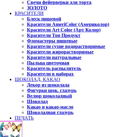
Свечи фейерверки для торта
ЗОЛОТО
КРАСИТЕЛИ
Блеск пищевой
Красители AmeriColor (Америколор)
Красители Art Color (Арт Колор)
Красители Топ Продукт
Фломастеры пищевые
Красители сухие водорастворимые
Красители жирорастворимые
Красители натуральные
Пыльца цветочная
Краситель распылитель
Красители в наборах
ШОКОЛАД, КАКАО
Декор из шоколада
Фигурки шок. глазурь
Велюр шоколадный
Шоколад
Какао и какао-масло
Шоколадная глазурь
ПЕЧАТЬ