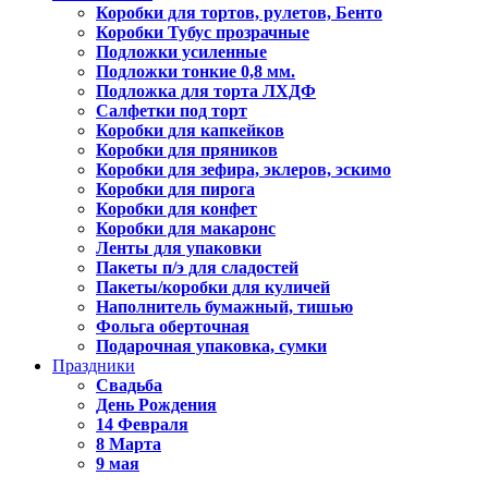
Коробки для тортов, рулетов, Бенто
Коробки Тубус прозрачные
Подложки усиленные
Подложки тонкие 0,8 мм.
Подложка для торта ЛХДФ
Салфетки под торт
Коробки для капкейков
Коробки для пряников
Коробки для зефира, эклеров, эскимо
Коробки для пирога
Коробки для конфет
Коробки для макаронс
Ленты для упаковки
Пакеты п/э для сладостей
Пакеты/коробки для куличей
Наполнитель бумажный, тишью
Фольга оберточная
Подарочная упаковка, сумки
Праздники
Свадьба
День Рождения
14 Февраля
8 Марта
9 мая