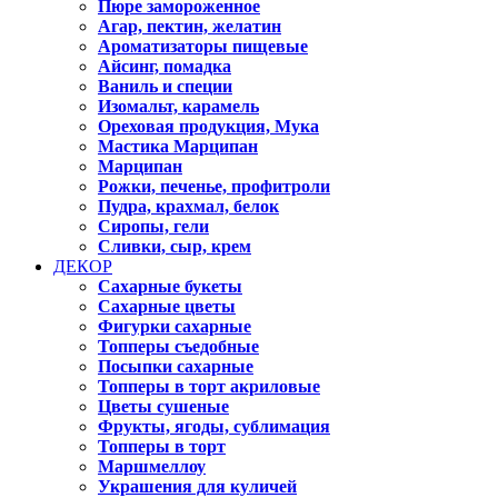
Пюре замороженное
Агар, пектин, желатин
Ароматизаторы пищевые
Айсинг, помадка
Ваниль и специи
Изомальт, карамель
Ореховая продукция, Мука
Мастика Марципан
Марципан
Рожки, печенье, профитроли
Пудра, крахмал, белок
Сиропы, гели
Сливки, сыр, крем
ДЕКОР
Сахарные букеты
Сахарные цветы
Фигурки сахарные
Топперы съедобные
Посыпки сахарные
Топперы в торт акриловые
Цветы сушеные
Фрукты, ягоды, сублимация
Топперы в торт
Маршмеллоу
Украшения для куличей