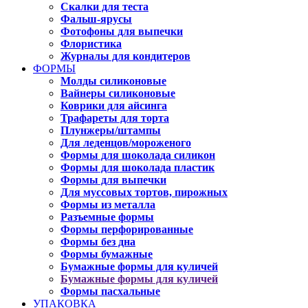
Скалки для теста
Фальш-ярусы
Фотофоны для выпечки
Флористика
Журналы для кондитеров
ФОРМЫ
Молды силиконовые
Вайнеры силиконовые
Коврики для айсинга
Трафареты для торта
Плунжеры/штампы
Для леденцов/мороженого
Формы для шоколада силикон
Формы для шоколада пластик
Формы для выпечки
Для муссовых тортов, пирожных
Формы из металла
Разъемные формы
Формы перфорированные
Формы без дна
Формы бумажные
Бумажные формы для куличей
Бумажные формы для куличей
Формы пасхальные
УПАКОВКА