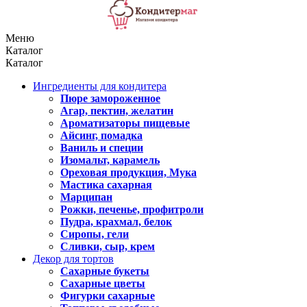
Меню
Каталог
Каталог
Ингредиенты для кондитера
Пюре замороженное
Агар, пектин, желатин
Ароматизаторы пищевые
Айсинг, помадка
Ваниль и специи
Изомальт, карамель
Ореховая продукция, Мука
Мастика сахарная
Марципан
Рожки, печенье, профитроли
Пудра, крахмал, белок
Сиропы, гели
Сливки, сыр, крем
Декор для тортов
Сахарные букеты
Сахарные цветы
Фигурки сахарные