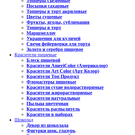
Топперы съедобные
Посыпки сахарные
Топперы в торт акриловые
Цветы сушеные
Фрукты, ягоды, сублимация
Топперы в торт
Маршмеллоу
Украшения для куличей
Свечи фейерверки для торта
Золото и серебро пищевое
Красители пищевые
Блеск пищевой
Красители AmeriColor (Америколор)
Красители Art Color (Арт Колор)
Красители Топ Продукт
Фломастеры пищевые
Красители сухие водорастворимые
Красители жирорастворимые
Красители натуральные
Пыльца цветочная
Краситель распылитель
Красители в наборах
Шоколад
Декор из шоколада
Фигурки шок. глазурь