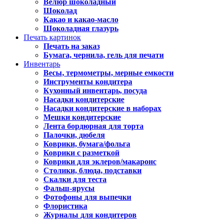
Велюр шоколадный
Шоколад
Какао и какао-масло
Шоколадная глазурь
Печать картинок
Печать на заказ
Бумага, чернила, гель для печати
Инвентарь
Весы, термометры, мерные емкости
Инструменты кондитера
Кухонный инвентарь, посуда
Насадки кондитерские
Насадки кондитерские в наборах
Мешки кондитерские
Лента бордюрная для торта
Палочки, дюбеля
Коврики, бумага/фольга
Коврики с разметкой
Коврики для эклеров/макаронс
Столики, блюда, подставки
Скалки для теста
Фальш-ярусы
Фотофоны для выпечки
Флористика
Журналы для кондитеров