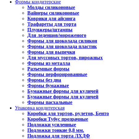
Формы кондитерские
Молды силиконовые
Вайнеры силиконовые
Коврики для айсинга
Трафареты для торта
Плунжеры/штампы
Для леденцов/мороженого
Формы для шоколада силикон
Формы для шоколада пластик
Формы для выпечки
Для муссовых тортов, пирожных
Формы из металла
Разъемные формы
Формы перфорированные
Формы без дна
Формы бумажные
Бумажные формы для куличей
Бумажные формы для куличей
Формы пасхальные
Упаковка кондитерская
Коробки для тортов, рулетов, Бенто
Коробки Тубус прозрачные
Подложки усиленные
Подложки тонкие 0,8 мм.
Подложка для торта ЛХДФ