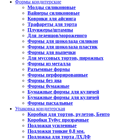
Формы кондитерские
Молды силиконовые
Вайнеры силиконовые
Коврики для айсинга
Трафареты для торта
Плунжеры/штампы
Для леденцов/мороженого
Формы для шоколада силикон
Формы для шоколада пластик
Формы для выпечки
Для муссовых тортов, пирожных
Формы из металла
Разъемные формы
Формы перфорированные
Формы без дна
Формы бумажные
Бумажные формы для куличей
Бумажные формы для куличей
Формы пасхальные
Упаковка кондитерская
Коробки для тортов, рулетов, Бенто
Коробки Тубус прозрачные
Подложки усиленные
Подложки тонкие 0,8 мм.
Подложка для торта ЛХДФ