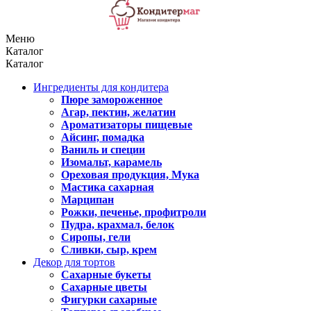
Меню
Каталог
Каталог
Ингредиенты для кондитера
Пюре замороженное
Агар, пектин, желатин
Ароматизаторы пищевые
Айсинг, помадка
Ваниль и специи
Изомальт, карамель
Ореховая продукция, Мука
Мастика сахарная
Марципан
Рожки, печенье, профитроли
Пудра, крахмал, белок
Сиропы, гели
Сливки, сыр, крем
Декор для тортов
Сахарные букеты
Сахарные цветы
Фигурки сахарные