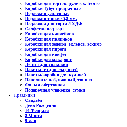
Коробки для тортов, рулетов, Бенто
Коробки Тубус прозрачные
Подложки усиленные
Подложки тонкие 0,8 мм.
Подложка для торта ЛХДФ
Салфетки под торт
Коробки для капкейков
Коробки для пряников
Коробки для зефира, эклеров, эскимо
Коробки для пирога
Коробки для конфет
Коробки для макаронс
Ленты для упаковки
Пакеты п/э для сладостей
Пакеты/коробки для куличей
Наполнитель бумажный, тишью
Фольга оберточная
Подарочная упаковка, сумки
Праздники
Свадьба
День Рождения
14 Февраля
8 Марта
9 мая