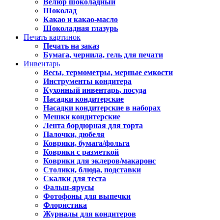
Велюр шоколадный
Шоколад
Какао и какао-масло
Шоколадная глазурь
Печать картинок
Печать на заказ
Бумага, чернила, гель для печати
Инвентарь
Весы, термометры, мерные емкости
Инструменты кондитера
Кухонный инвентарь, посуда
Насадки кондитерские
Насадки кондитерские в наборах
Мешки кондитерские
Лента бордюрная для торта
Палочки, дюбеля
Коврики, бумага/фольга
Коврики с разметкой
Коврики для эклеров/макаронс
Столики, блюда, подставки
Скалки для теста
Фальш-ярусы
Фотофоны для выпечки
Флористика
Журналы для кондитеров