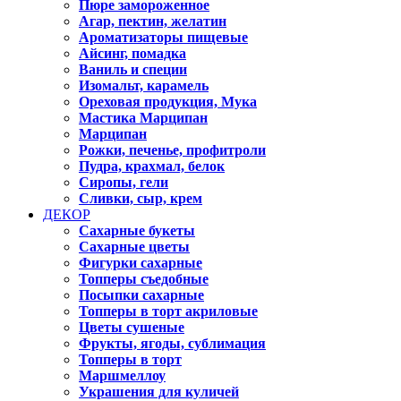
Пюре замороженное
Агар, пектин, желатин
Ароматизаторы пищевые
Айсинг, помадка
Ваниль и специи
Изомальт, карамель
Ореховая продукция, Мука
Мастика Марципан
Марципан
Рожки, печенье, профитроли
Пудра, крахмал, белок
Сиропы, гели
Сливки, сыр, крем
ДЕКОР
Сахарные букеты
Сахарные цветы
Фигурки сахарные
Топперы съедобные
Посыпки сахарные
Топперы в торт акриловые
Цветы сушеные
Фрукты, ягоды, сублимация
Топперы в торт
Маршмеллоу
Украшения для куличей