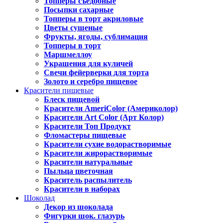
Топперы съедобные
Посыпки сахарные
Топперы в торт акриловые
Цветы сушеные
Фрукты, ягоды, сублимация
Топперы в торт
Маршмеллоу
Украшения для куличей
Свечи фейерверки для торта
Золото и серебро пищевое
Красители пищевые
Блеск пищевой
Красители AmeriColor (Америколор)
Красители Art Color (Арт Колор)
Красители Топ Продукт
Фломастеры пищевые
Красители сухие водорастворимые
Красители жирорастворимые
Красители натуральные
Пыльца цветочная
Краситель распылитель
Красители в наборах
Шоколад
Декор из шоколада
Фигурки шок. глазурь