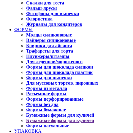
Скалки для теста
Фальш-ярусы
Фотофоны для выпечки
Флористика
Журналы для кондитеров
ФОРМЫ
Молды силиконовые
Вайнеры силиконовые
Коврики для айсинга
Трафареты для торта
Плунжеры/штампы
Для леденцов/мороженого
Формы для шоколада силикон
Формы для шоколада пластик
Формы для выпечки
Для муссовых тортов, пирожных
Формы из металла
Разъемные формы
Формы перфорированные
Формы без дна
Формы бумажные
Бумажные формы для куличей
Бумажные формы для куличей
Формы пасхальные
УПАКОВКА