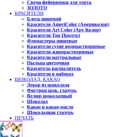
Свечи фейерверки для торта
ЗОЛОТО
КРАСИТЕЛИ
Блеск пищевой
Красители AmeriColor (Америколор)
Красители Art Color (Арт Колор)
Красители Топ Продукт
Фломастеры пищевые
Красители сухие водорастворимые
Красители жирорастворимые
Красители натуральные
Пыльца цветочная
Краситель распылитель
Красители в наборах
ШОКОЛАД, КАКАО
Декор из шоколада
Фигурки шок. глазурь
Велюр шоколадный
Шоколад
Какао и какао-масло
Шоколадная глазурь
ПЕЧАТЬ