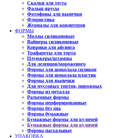
Скалки для теста
Фальш-ярусы
Фотофоны для выпечки
Флористика
Журналы для кондитеров
ФОРМЫ
Молды силиконовые
Вайнеры силиконовые
Коврики для айсинга
Трафареты для торта
Плунжеры/штампы
Для леденцов/мороженого
Формы для шоколада силикон
Формы для шоколада пластик
Формы для выпечки
Для муссовых тортов, пирожных
Формы из металла
Разъемные формы
Формы перфорированные
Формы без дна
Формы бумажные
Бумажные формы для куличей
Бумажные формы для куличей
Формы пасхальные
УПАКОВКА