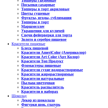
Топперы съедобные
Посыпки сахарные
Топперы в торт акриловые
Цветы сушеные
Фрукты, ягоды, сублимация
Топперы в торт
Маршмеллоу
Украшения для куличей
Свечи фейерверки для торта
Золото и серебро пищевое
Красители пищевые
Блеск пищевой
Красители AmeriColor (Америколор)
Красители Art Color (Арт Колор)
Красители Топ Продукт
Фломастеры пищевые
Красители сухие водорастворимые
Красители жирорастворимые
Красители натуральные
Пыльца цветочная
Краситель распылитель
Красители в наборах
Шоколад
Декор из шоколада
Фигурки шок. глазурь