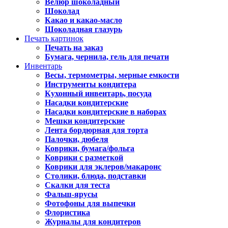
Велюр шоколадный
Шоколад
Какао и какао-масло
Шоколадная глазурь
Печать картинок
Печать на заказ
Бумага, чернила, гель для печати
Инвентарь
Весы, термометры, мерные емкости
Инструменты кондитера
Кухонный инвентарь, посуда
Насадки кондитерские
Насадки кондитерские в наборах
Мешки кондитерские
Лента бордюрная для торта
Палочки, дюбеля
Коврики, бумага/фольга
Коврики с разметкой
Коврики для эклеров/макаронс
Столики, блюда, подставки
Скалки для теста
Фальш-ярусы
Фотофоны для выпечки
Флористика
Журналы для кондитеров