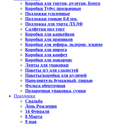
Коробки для тортов, рулетов, Бенто
Коробки Тубус прозрачные
Подложки усиленные
Подложки тонкие 0,8 мм.
Подложка для торта ЛХДФ
Салфетки под торт
Коробки для капкейков
Коробки для пряников
Коробки для зефира, эклеров, эскимо
Коробки для пирога
Коробки для конфет
Коробки для макаронс
Ленты для упаковки
Пакеты п/э для сладостей
Пакеты/коробки для куличей
Наполнитель бумажный, тишью
Фольга оберточная
Подарочная упаковка, сумки
Праздники
Свадьба
День Рождения
14 Февраля
8 Марта
9 мая