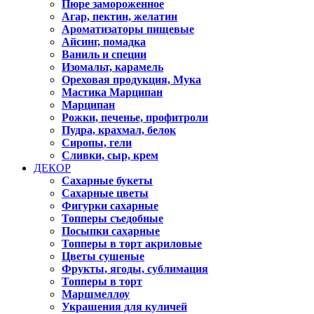
Пюре замороженное
Агар, пектин, желатин
Ароматизаторы пищевые
Айсинг, помадка
Ваниль и специи
Изомальт, карамель
Ореховая продукция, Мука
Мастика Марципан
Марципан
Рожки, печенье, профитроли
Пудра, крахмал, белок
Сиропы, гели
Сливки, сыр, крем
ДЕКОР
Сахарные букеты
Сахарные цветы
Фигурки сахарные
Топперы съедобные
Посыпки сахарные
Топперы в торт акриловые
Цветы сушеные
Фрукты, ягоды, сублимация
Топперы в торт
Маршмеллоу
Украшения для куличей