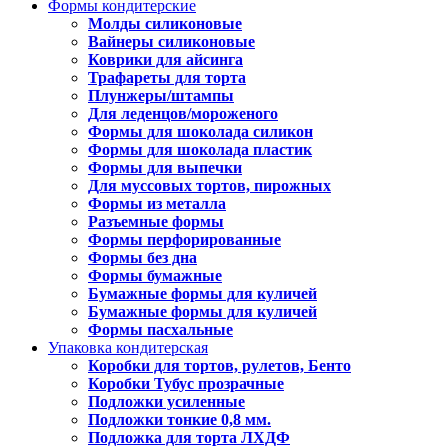
Формы кондитерские
Молды силиконовые
Вайнеры силиконовые
Коврики для айсинга
Трафареты для торта
Плунжеры/штампы
Для леденцов/мороженого
Формы для шоколада силикон
Формы для шоколада пластик
Формы для выпечки
Для муссовых тортов, пирожных
Формы из металла
Разъемные формы
Формы перфорированные
Формы без дна
Формы бумажные
Бумажные формы для куличей
Бумажные формы для куличей
Формы пасхальные
Упаковка кондитерская
Коробки для тортов, рулетов, Бенто
Коробки Тубус прозрачные
Подложки усиленные
Подложки тонкие 0,8 мм.
Подложка для торта ЛХДФ