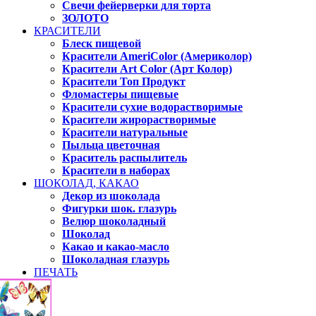
Свечи фейерверки для торта
ЗОЛОТО
КРАСИТЕЛИ
Блеск пищевой
Красители AmeriColor (Америколор)
Красители Art Color (Арт Колор)
Красители Топ Продукт
Фломастеры пищевые
Красители сухие водорастворимые
Красители жирорастворимые
Красители натуральные
Пыльца цветочная
Краситель распылитель
Красители в наборах
ШОКОЛАД, КАКАО
Декор из шоколада
Фигурки шок. глазурь
Велюр шоколадный
Шоколад
Какао и какао-масло
Шоколадная глазурь
ПЕЧАТЬ