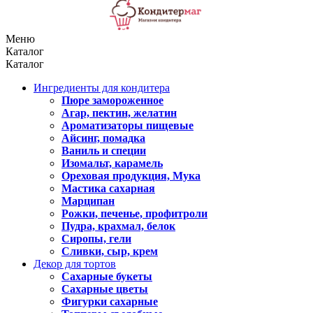
Меню
Каталог
Каталог
Ингредиенты для кондитера
Пюре замороженное
Агар, пектин, желатин
Ароматизаторы пищевые
Айсинг, помадка
Ваниль и специи
Изомальт, карамель
Ореховая продукция, Мука
Мастика сахарная
Марципан
Рожки, печенье, профитроли
Пудра, крахмал, белок
Сиропы, гели
Сливки, сыр, крем
Декор для тортов
Сахарные букеты
Сахарные цветы
Фигурки сахарные