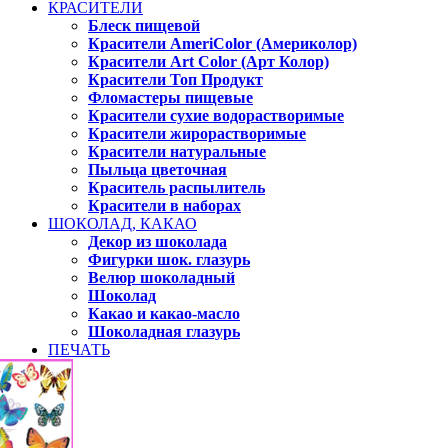
КРАСИТЕЛИ
Блеск пищевой
Красители AmeriColor (Америколор)
Красители Art Color (Арт Колор)
Красители Топ Продукт
Фломастеры пищевые
Красители сухие водорастворимые
Красители жирорастворимые
Красители натуральные
Пыльца цветочная
Краситель распылитель
Красители в наборах
ШОКОЛАД, КАКАО
Декор из шоколада
Фигурки шок. глазурь
Велюр шоколадный
Шоколад
Какао и какао-масло
Шоколадная глазурь
ПЕЧАТЬ