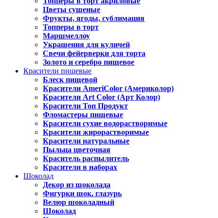
Топперы в торт акриловые
Цветы сушеные
Фрукты, ягоды, сублимация
Топперы в торт
Маршмеллоу
Украшения для куличей
Свечи фейерверки для торта
Золото и серебро пищевое
Красители пищевые
Блеск пищевой
Красители AmeriColor (Америколор)
Красители Art Color (Арт Колор)
Красители Топ Продукт
Фломастеры пищевые
Красители сухие водорастворимые
Красители жирорастворимые
Красители натуральные
Пыльца цветочная
Краситель распылитель
Красители в наборах
Шоколад
Декор из шоколада
Фигурки шок. глазурь
Велюр шоколадный
Шоколад