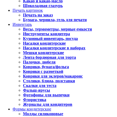
Какао и какао-масло
Шоколадная глазурь
Печать картинок
Печать на заказ
Бумага, чернила, гель для печати
Инвентарь
Весы, термометры, мерные емкости
Инструменты кондитера
Кухонный инвентарь, посуда
Насадки кондитерские
Насадки кондитерские в наборах
Мешки кондитерские
Лента бордюрная для торта
Палочки, дюбеля
Коврики, бумага/фольга
Коврики с разметкой
Коврики для эклеров/макаронс
Столики, блюда, подставки
Скалки для теста
Фальш-ярусы
Фотофоны для выпечки
Флористика
Журналы для кондитеров
Формы кондитерские
Молды силиконовые