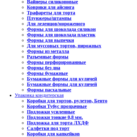
Вайнеры силиконовые
Коврики для айсинга
Трафареты для торта
Плунжеры/штампы
Для леденцов/мороженого
Формы для шоколада силикон
Формы для шоколада пластик
Формы для выпечки
Для муссовых тортов, пирожных
Формы из металла
Разъемные формы
Формы перфорированные
Формы без дна
Формы бумажные
Бумажные формы для куличей
Бумажные формы для куличей
Формы пасхальные
Упаковка кондитерская
Коробки для тортов, рулетов, Бенто
Коробки Тубус прозрачные
Подложки усиленные
Подложки тонкие 0,8 мм.
Подложка для торта ЛХДФ
Салфетки под торт
Коробки для капкейков