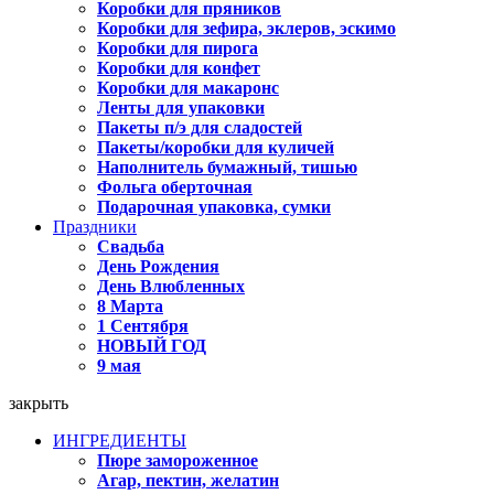
Коробки для пряников
Коробки для зефира, эклеров, эскимо
Коробки для пирога
Коробки для конфет
Коробки для макаронс
Ленты для упаковки
Пакеты п/э для сладостей
Пакеты/коробки для куличей
Наполнитель бумажный, тишью
Фольга оберточная
Подарочная упаковка, сумки
Праздники
Свадьба
День Рождения
День Влюбленных
8 Марта
1 Сентября
НОВЫЙ ГОД
9 мая
закрыть
ИНГРЕДИЕНТЫ
Пюре замороженное
Агар, пектин, желатин