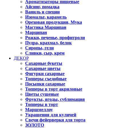
Ароматизаторы пищевые
Айсинг, помадка
Ваниль и специи
Изомальт, карамель
Ореховая продукция, Мука
Мастика Марципан
Марципан
Рожки, печенье, профитроли
Пудра, крахмал, белок
Сиропы, гели
Сливки, сыр, крем
ДЕКОР
Сахарные букеты
Сахарные цветы
Фигурки сахарные
Топперы съедобные
Посыпки сахарные
Топперы в торт акриловые
Цветы сушеные
Фрукты, ягоды, сублимация
Топперы в торт
Маршмеллоу
Украшения для куличей
Свечи фейерверки для торта
ЗОЛОТО