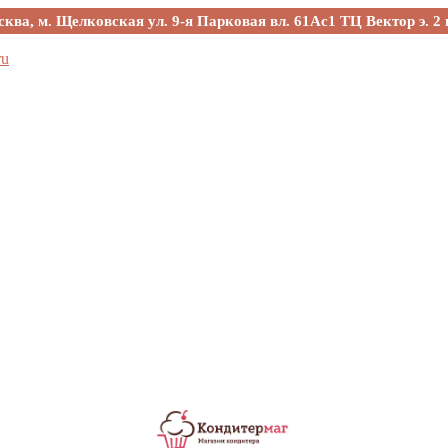
сква, м. Щелковская ул. 9-я Парковая вл. 61Ас1 ТЦ Вектор э. 2 
ru