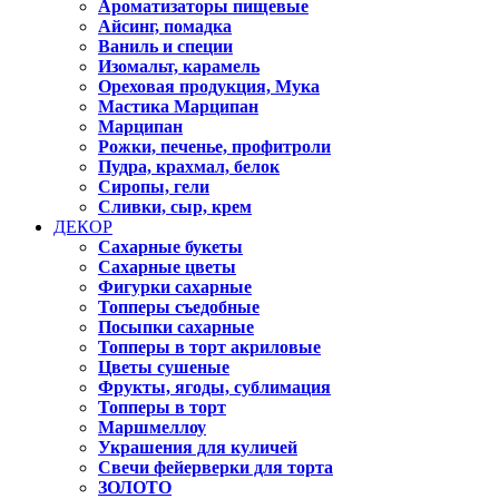
Ароматизаторы пищевые
Айсинг, помадка
Ваниль и специи
Изомальт, карамель
Ореховая продукция, Мука
Мастика Марципан
Марципан
Рожки, печенье, профитроли
Пудра, крахмал, белок
Сиропы, гели
Сливки, сыр, крем
ДЕКОР
Сахарные букеты
Сахарные цветы
Фигурки сахарные
Топперы съедобные
Посыпки сахарные
Топперы в торт акриловые
Цветы сушеные
Фрукты, ягоды, сублимация
Топперы в торт
Маршмеллоу
Украшения для куличей
Свечи фейерверки для торта
ЗОЛОТО