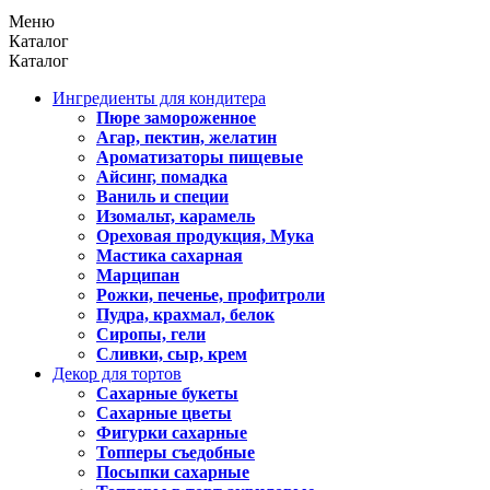
Меню
Каталог
Каталог
Ингредиенты для кондитера
Пюре замороженное
Агар, пектин, желатин
Ароматизаторы пищевые
Айсинг, помадка
Ваниль и специи
Изомальт, карамель
Ореховая продукция, Мука
Мастика сахарная
Марципан
Рожки, печенье, профитроли
Пудра, крахмал, белок
Сиропы, гели
Сливки, сыр, крем
Декор для тортов
Сахарные букеты
Сахарные цветы
Фигурки сахарные
Топперы съедобные
Посыпки сахарные