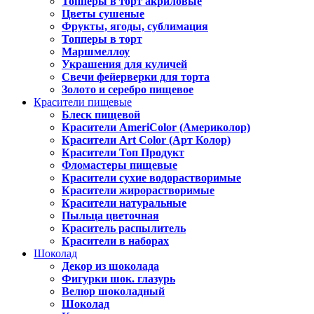
Топперы в торт акриловые
Цветы сушеные
Фрукты, ягоды, сублимация
Топперы в торт
Маршмеллоу
Украшения для куличей
Свечи фейерверки для торта
Золото и серебро пищевое
Красители пищевые
Блеск пищевой
Красители AmeriColor (Америколор)
Красители Art Color (Арт Колор)
Красители Топ Продукт
Фломастеры пищевые
Красители сухие водорастворимые
Красители жирорастворимые
Красители натуральные
Пыльца цветочная
Краситель распылитель
Красители в наборах
Шоколад
Декор из шоколада
Фигурки шок. глазурь
Велюр шоколадный
Шоколад