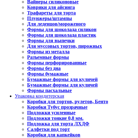
Вайнеры силиконовые
Коврики для айсинга
Трафареты для торта
Плунжеры/штампы
Для леденцов/мороженого
Формы для шоколада силикон
Формы для шоколада пластик
Формы для выпечки
Для муссовых тортов, пирожных
Формы из металла
Разъемные формы
Формы перфорированные
Формы без дна
Формы бумажные
Бумажные формы для куличей
Бумажные формы для куличей
Формы пасхальные
Упаковка кондитерская
Коробки для тортов, рулетов, Бенто
Коробки Тубус прозрачные
Подложки усиленные
Подложки тонкие 0,8 мм.
Подложка для торта ЛХДФ
Салфетки под торт
Коробки для капкейков