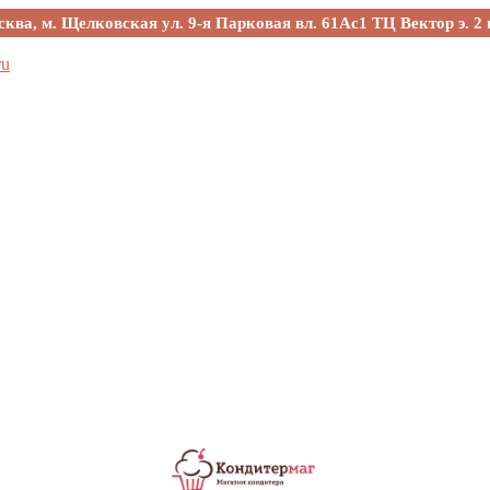
сква, м. Щелковская ул. 9-я Парковая вл. 61Ас1 ТЦ Вектор э. 2 
ru