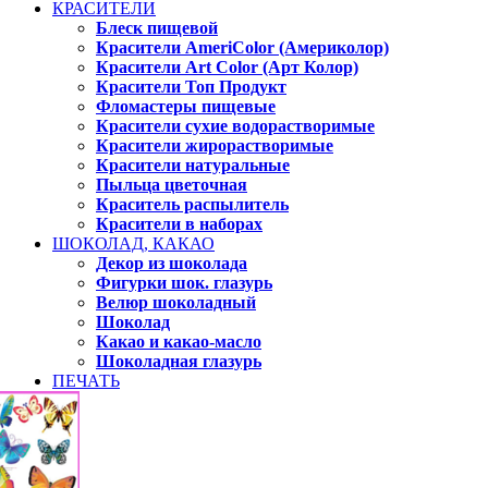
КРАСИТЕЛИ
Блеск пищевой
Красители AmeriColor (Америколор)
Красители Art Color (Арт Колор)
Красители Топ Продукт
Фломастеры пищевые
Красители сухие водорастворимые
Красители жирорастворимые
Красители натуральные
Пыльца цветочная
Краситель распылитель
Красители в наборах
ШОКОЛАД, КАКАО
Декор из шоколада
Фигурки шок. глазурь
Велюр шоколадный
Шоколад
Какао и какао-масло
Шоколадная глазурь
ПЕЧАТЬ