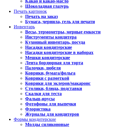
Какао и какао-масло
Шоколадная глазурь
Печать картинок
Печать на заказ
Бумага, чернила, гель для печати
Инвентарь
Весы, термометры, мерные емкости
Инструменты кондитера
Кухонный инвентарь, посуда
Насадки кондитерские
Насадки кондитерские в наборах
Мешки кондитерские
Лента бордюрная для торта
Палочки, дюбеля
Коврики, бумага/фольга
Коврики с разметкой
Коврики для эклеров/макаронс
Столики, блюда, подставки
Скалки для теста
Фальш-ярусы
Фотофоны для выпечки
Флористика
Журналы для кондитеров
Формы кондитерские
Молды силиконовые