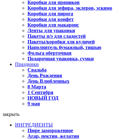
Коробки для пряников
Коробки для зефира, эклеров, эскимо
Коробки для пирога
Коробки для конфет
Коробки для макаронс
Ленты для упаковки
Пакеты п/э для сладостей
Пакеты/коробки для куличей
Наполнитель бумажный, тишью
Фольга оберточная
Подарочная упаковка, сумки
Праздники
Свадьба
День Рождения
День Влюбленных
8 Марта
1 Сентября
НОВЫЙ ГОД
9 мая
закрыть
ИНГРЕДИЕНТЫ
Пюре замороженное
Агар, пектин, желатин