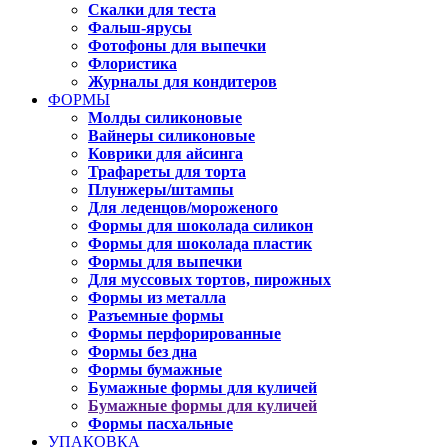
Скалки для теста
Фальш-ярусы
Фотофоны для выпечки
Флористика
Журналы для кондитеров
ФОРМЫ
Молды силиконовые
Вайнеры силиконовые
Коврики для айсинга
Трафареты для торта
Плунжеры/штампы
Для леденцов/мороженого
Формы для шоколада силикон
Формы для шоколада пластик
Формы для выпечки
Для муссовых тортов, пирожных
Формы из металла
Разъемные формы
Формы перфорированные
Формы без дна
Формы бумажные
Бумажные формы для куличей
Бумажные формы для куличей
Формы пасхальные
УПАКОВКА