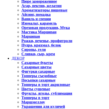
Пюре замороженное
Агар, пектин, желатин
Ароматизаторы пищевые
Айсинг, помадка
Ваниль и специи
Изомальт, карамель
Ореховая продукция, Мука
Мастика Марципан
Марципан
Рожки, печенье, профитроли
Пудра, крахмал, белок
Сиропы, гели
Сливки, сыр, крем
ДЕКОР
Сахарные букеты
Сахарные цветы
Фигурки сахарные
Топперы съедобные
Посыпки сахарные
Топперы в торт акриловые
Цветы сушеные
Фрукты, ягоды, сублимация
Топперы в торт
Маршмеллоу
Украшения для куличей