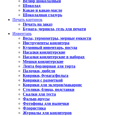
Велюр шоколадный
Шоколад
Какао и какао-масло
Шоколадная глазурь
Печать картинок
Печать на заказ
Бумага, чернила, гель для печати
Инвентарь
Весы, термометры, мерные емкости
Инструменты кондитера
Кухонный инвентарь, посуда
Насадки кондитерские
Насадки кондитерские в наборах
Мешки кондитерские
Лента бордюрная для торта
Палочки, дюбеля
Коврики, бумага/фольга
Коврики с разметкой
Коврики для эклеров/макаронс
Столики, блюда, подставки
Скалки для теста
Фальш-ярусы
Фотофоны для выпечки
Флористика
Журналы для кондитеров