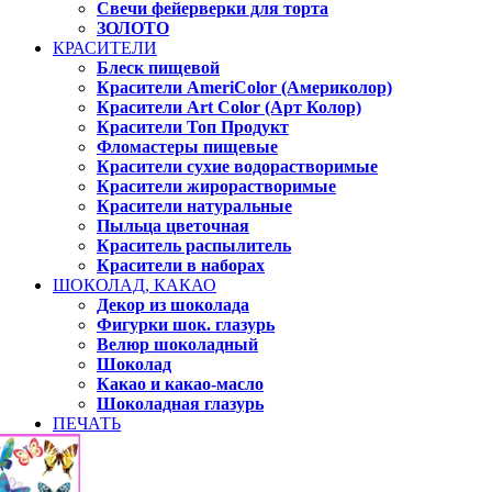
Свечи фейерверки для торта
ЗОЛОТО
КРАСИТЕЛИ
Блеск пищевой
Красители AmeriColor (Америколор)
Красители Art Color (Арт Колор)
Красители Топ Продукт
Фломастеры пищевые
Красители сухие водорастворимые
Красители жирорастворимые
Красители натуральные
Пыльца цветочная
Краситель распылитель
Красители в наборах
ШОКОЛАД, КАКАО
Декор из шоколада
Фигурки шок. глазурь
Велюр шоколадный
Шоколад
Какао и какао-масло
Шоколадная глазурь
ПЕЧАТЬ