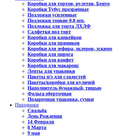
Коробки для тортов, рулетов, Бенто
Коробки Тубус прозрачные
Подложки усиленные
Подложки тонкие 0,8 мм.
Подложка для торта ЛХДФ
Салфетки под торт
Коробки для капкейков
Коробки для пряников
Коробки для зефира, эклеров, эскимо
Коробки для пирога
Коробки для конфет
Коробки для макаронс
Ленты для упаковки
Пакеты п/э для сладостей
Пакеты/коробки для куличей
Наполнитель бумажный, тишью
Фольга оберточная
Подарочная упаковка, сумки
Праздники
Свадьба
День Рождения
14 Февраля
8 Марта
9 мая