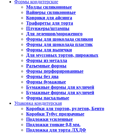
Формы кондитерские
Молды силиконовые
Вайнеры силиконовые
Коврики для айсинга
Трафареты для торта
Плунжеры/штампы
Для леденцов/мороженого
Формы для шоколада силикон
Формы для шоколада пластик
Формы для выпечки
Для муссовых тортов, пирожных
Формы из металла
Разъемные формы
Формы перфорированные
Формы без дна
Формы бумажные
Бумажные формы для куличей
Бумажные формы для куличей
Формы пасхальные
Упаковка кондитерская
Коробки для тортов, рулетов, Бенто
Коробки Тубус прозрачные
Подложки усиленные
Подложки тонкие 0,8 мм.
Подложка для торта ЛХДФ