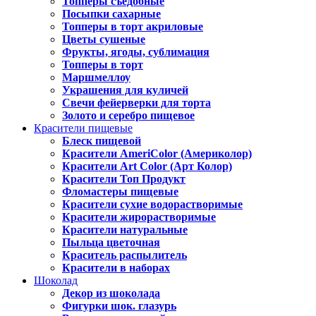
Топперы съедобные
Посыпки сахарные
Топперы в торт акриловые
Цветы сушеные
Фрукты, ягоды, сублимация
Топперы в торт
Маршмеллоу
Украшения для куличей
Свечи фейерверки для торта
Золото и серебро пищевое
Красители пищевые
Блеск пищевой
Красители AmeriColor (Америколор)
Красители Art Color (Арт Колор)
Красители Топ Продукт
Фломастеры пищевые
Красители сухие водорастворимые
Красители жирорастворимые
Красители натуральные
Пыльца цветочная
Краситель распылитель
Красители в наборах
Шоколад
Декор из шоколада
Фигурки шок. глазурь