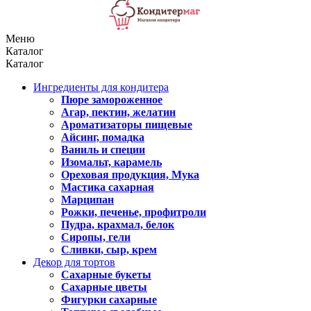
Меню
Каталог
Каталог
Ингредиенты для кондитера
Пюре замороженное
Агар, пектин, желатин
Ароматизаторы пищевые
Айсинг, помадка
Ваниль и специи
Изомальт, карамель
Ореховая продукция, Мука
Мастика сахарная
Марципан
Рожки, печенье, профитроли
Пудра, крахмал, белок
Сиропы, гели
Сливки, сыр, крем
Декор для тортов
Сахарные букеты
Сахарные цветы
Фигурки сахарные