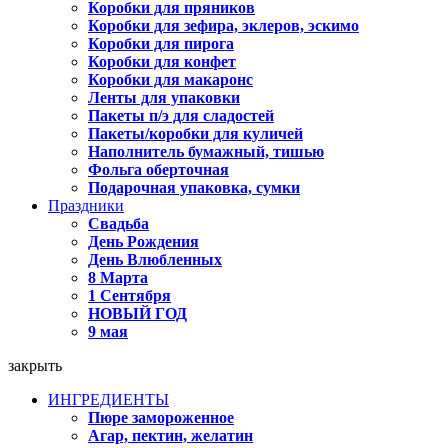
Коробки для пряников
Коробки для зефира, эклеров, эскимо
Коробки для пирога
Коробки для конфет
Коробки для макаронс
Ленты для упаковки
Пакеты п/э для сладостей
Пакеты/коробки для куличей
Наполнитель бумажный, тишью
Фольга оберточная
Подарочная упаковка, сумки
Праздники
Свадьба
День Рождения
День Влюбленных
8 Марта
1 Сентября
НОВЫЙ ГОД
9 мая
закрыть
ИНГРЕДИЕНТЫ
Пюре замороженное
Агар, пектин, желатин