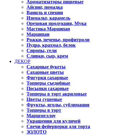
Ароматизаторы пищевые
Айсинг, помадка
Ваниль и специи
Изомальт, карамель
Ореховая продукция, Мука
Мастика Марципан
Марципан
Рожки, печенье, профитроли
Пудра, крахмал, белок
Сиропы, гели
Сливки, сыр, крем
ДЕКОР
Сахарные букеты
Сахарные цветы
Фигурки сахарные
Топперы съедобные
Посыпки сахарные
Топперы в торт акриловые
Цветы сушеные
Фрукты, ягоды, сублимация
Топперы в торт
Маршмеллоу
Украшения для куличей
Свечи фейерверки для торта
ЗОЛОТО