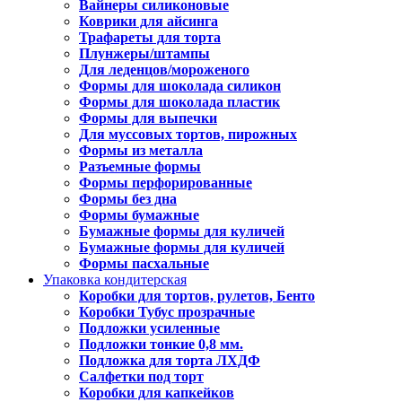
Вайнеры силиконовые
Коврики для айсинга
Трафареты для торта
Плунжеры/штампы
Для леденцов/мороженого
Формы для шоколада силикон
Формы для шоколада пластик
Формы для выпечки
Для муссовых тортов, пирожных
Формы из металла
Разъемные формы
Формы перфорированные
Формы без дна
Формы бумажные
Бумажные формы для куличей
Бумажные формы для куличей
Формы пасхальные
Упаковка кондитерская
Коробки для тортов, рулетов, Бенто
Коробки Тубус прозрачные
Подложки усиленные
Подложки тонкие 0,8 мм.
Подложка для торта ЛХДФ
Салфетки под торт
Коробки для капкейков