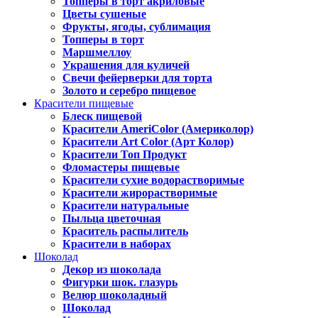
Топперы в торт акриловые
Цветы сушеные
Фрукты, ягоды, сублимация
Топперы в торт
Маршмеллоу
Украшения для куличей
Свечи фейерверки для торта
Золото и серебро пищевое
Красители пищевые
Блеск пищевой
Красители AmeriColor (Америколор)
Красители Art Color (Арт Колор)
Красители Топ Продукт
Фломастеры пищевые
Красители сухие водорастворимые
Красители жирорастворимые
Красители натуральные
Пыльца цветочная
Краситель распылитель
Красители в наборах
Шоколад
Декор из шоколада
Фигурки шок. глазурь
Велюр шоколадный
Шоколад