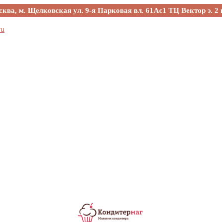
сква, м. Щелковская ул. 9-я Парковая вл. 61Ас1 ТЦ Вектор э. 2 
ru