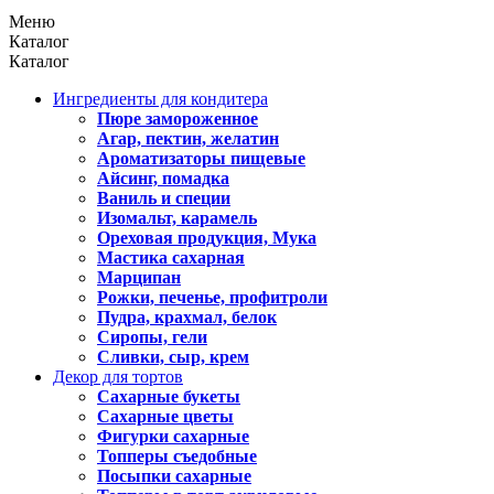
Меню
Каталог
Каталог
Ингредиенты для кондитера
Пюре замороженное
Агар, пектин, желатин
Ароматизаторы пищевые
Айсинг, помадка
Ваниль и специи
Изомальт, карамель
Ореховая продукция, Мука
Мастика сахарная
Марципан
Рожки, печенье, профитроли
Пудра, крахмал, белок
Сиропы, гели
Сливки, сыр, крем
Декор для тортов
Сахарные букеты
Сахарные цветы
Фигурки сахарные
Топперы съедобные
Посыпки сахарные