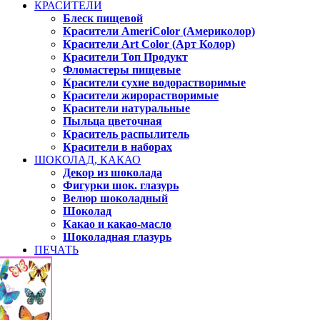
КРАСИТЕЛИ
Блеск пищевой
Красители AmeriColor (Америколор)
Красители Art Color (Арт Колор)
Красители Топ Продукт
Фломастеры пищевые
Красители сухие водорастворимые
Красители жирорастворимые
Красители натуральные
Пыльца цветочная
Краситель распылитель
Красители в наборах
ШОКОЛАД, КАКАО
Декор из шоколада
Фигурки шок. глазурь
Велюр шоколадный
Шоколад
Какао и какао-масло
Шоколадная глазурь
ПЕЧАТЬ