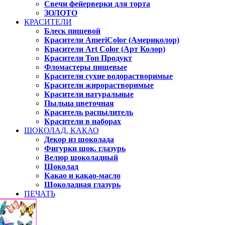
Свечи фейерверки для торта
ЗОЛОТО
КРАСИТЕЛИ
Блеск пищевой
Красители AmeriColor (Америколор)
Красители Art Color (Арт Колор)
Красители Топ Продукт
Фломастеры пищевые
Красители сухие водорастворимые
Красители жирорастворимые
Красители натуральные
Пыльца цветочная
Краситель распылитель
Красители в наборах
ШОКОЛАД, КАКАО
Декор из шоколада
Фигурки шок. глазурь
Велюр шоколадный
Шоколад
Какао и какао-масло
Шоколадная глазурь
ПЕЧАТЬ