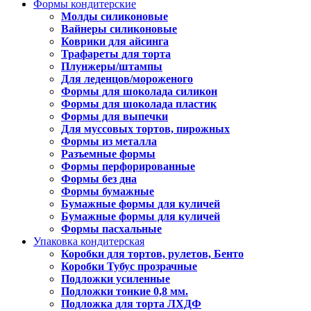
Формы кондитерские
Молды силиконовые
Вайнеры силиконовые
Коврики для айсинга
Трафареты для торта
Плунжеры/штампы
Для леденцов/мороженого
Формы для шоколада силикон
Формы для шоколада пластик
Формы для выпечки
Для муссовых тортов, пирожных
Формы из металла
Разъемные формы
Формы перфорированные
Формы без дна
Формы бумажные
Бумажные формы для куличей
Бумажные формы для куличей
Формы пасхальные
Упаковка кондитерская
Коробки для тортов, рулетов, Бенто
Коробки Тубус прозрачные
Подложки усиленные
Подложки тонкие 0,8 мм.
Подложка для торта ЛХДФ