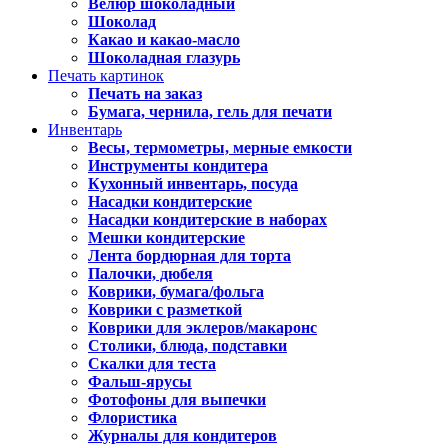
Велюр шоколадный
Шоколад
Какао и какао-масло
Шоколадная глазурь
Печать картинок
Печать на заказ
Бумага, чернила, гель для печати
Инвентарь
Весы, термометры, мерные емкости
Инструменты кондитера
Кухонный инвентарь, посуда
Насадки кондитерские
Насадки кондитерские в наборах
Мешки кондитерские
Лента бордюрная для торта
Палочки, дюбеля
Коврики, бумага/фольга
Коврики с разметкой
Коврики для эклеров/макаронс
Столики, блюда, подставки
Скалки для теста
Фальш-ярусы
Фотофоны для выпечки
Флористика
Журналы для кондитеров