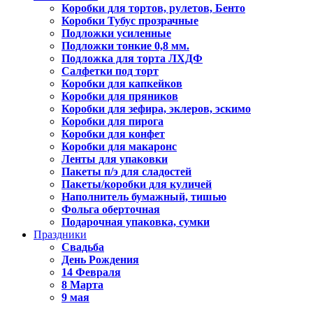
Коробки для тортов, рулетов, Бенто
Коробки Тубус прозрачные
Подложки усиленные
Подложки тонкие 0,8 мм.
Подложка для торта ЛХДФ
Салфетки под торт
Коробки для капкейков
Коробки для пряников
Коробки для зефира, эклеров, эскимо
Коробки для пирога
Коробки для конфет
Коробки для макаронс
Ленты для упаковки
Пакеты п/э для сладостей
Пакеты/коробки для куличей
Наполнитель бумажный, тишью
Фольга оберточная
Подарочная упаковка, сумки
Праздники
Свадьба
День Рождения
14 Февраля
8 Марта
9 мая