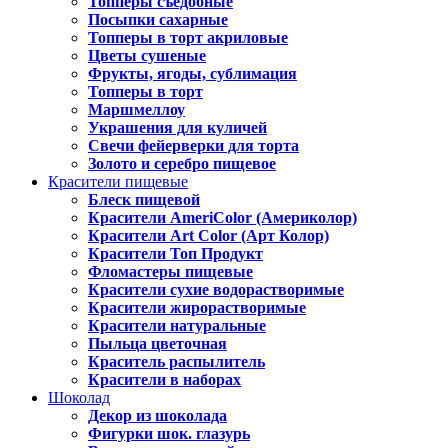
Топперы съедобные
Посыпки сахарные
Топперы в торт акриловые
Цветы сушеные
Фрукты, ягоды, сублимация
Топперы в торт
Маршмеллоу
Украшения для куличей
Свечи фейерверки для торта
Золото и серебро пищевое
Красители пищевые
Блеск пищевой
Красители AmeriColor (Америколор)
Красители Art Color (Арт Колор)
Красители Топ Продукт
Фломастеры пищевые
Красители сухие водорастворимые
Красители жирорастворимые
Красители натуральные
Пыльца цветочная
Краситель распылитель
Красители в наборах
Шоколад
Декор из шоколада
Фигурки шок. глазурь