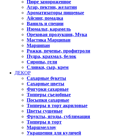
Пюре замороженное
Агар, пектин, желатин
Ароматизаторы пищевые
Айсинг, помадка
Ваниль и специи
Изомальт, карамель
Ореховая продукция, Мука
Мастика Марципан
Марципан
Рожки, печенье, профитроли
Пудра, крахмал, белок
Сиропы, гели
Сливки, сыр, крем
ДЕКОР
Сахарные букеты
Сахарные цветы
Фигурки сахарные
Топперы съедобные
Посыпки сахарные
Топперы в торт акриловые
Цветы сушеные
Фрукты, ягоды, сублимация
Топперы в торт
Маршмеллоу
Украшения для куличей