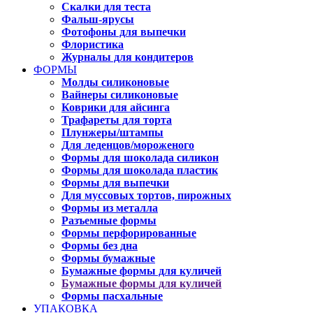
Скалки для теста
Фальш-ярусы
Фотофоны для выпечки
Флористика
Журналы для кондитеров
ФОРМЫ
Молды силиконовые
Вайнеры силиконовые
Коврики для айсинга
Трафареты для торта
Плунжеры/штампы
Для леденцов/мороженого
Формы для шоколада силикон
Формы для шоколада пластик
Формы для выпечки
Для муссовых тортов, пирожных
Формы из металла
Разъемные формы
Формы перфорированные
Формы без дна
Формы бумажные
Бумажные формы для куличей
Бумажные формы для куличей
Формы пасхальные
УПАКОВКА