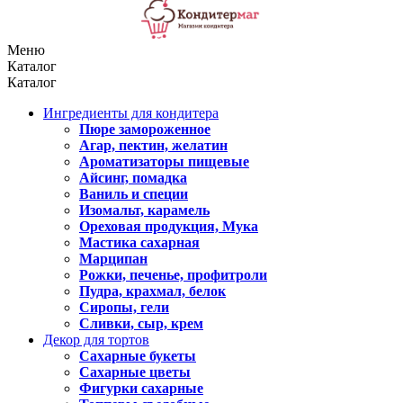
Меню
Каталог
Каталог
Ингредиенты для кондитера
Пюре замороженное
Агар, пектин, желатин
Ароматизаторы пищевые
Айсинг, помадка
Ваниль и специи
Изомальт, карамель
Ореховая продукция, Мука
Мастика сахарная
Марципан
Рожки, печенье, профитроли
Пудра, крахмал, белок
Сиропы, гели
Сливки, сыр, крем
Декор для тортов
Сахарные букеты
Сахарные цветы
Фигурки сахарные