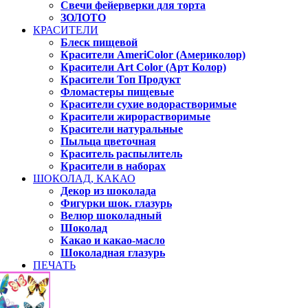
Свечи фейерверки для торта
ЗОЛОТО
КРАСИТЕЛИ
Блеск пищевой
Красители AmeriColor (Америколор)
Красители Art Color (Арт Колор)
Красители Топ Продукт
Фломастеры пищевые
Красители сухие водорастворимые
Красители жирорастворимые
Красители натуральные
Пыльца цветочная
Краситель распылитель
Красители в наборах
ШОКОЛАД, КАКАО
Декор из шоколада
Фигурки шок. глазурь
Велюр шоколадный
Шоколад
Какао и какао-масло
Шоколадная глазурь
ПЕЧАТЬ