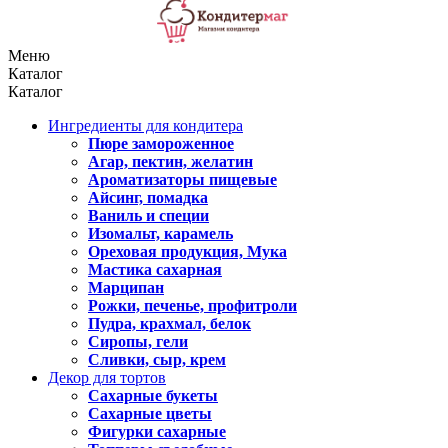
Меню
Каталог
Каталог
Ингредиенты для кондитера
Пюре замороженное
Агар, пектин, желатин
Ароматизаторы пищевые
Айсинг, помадка
Ваниль и специи
Изомальт, карамель
Ореховая продукция, Мука
Мастика сахарная
Марципан
Рожки, печенье, профитроли
Пудра, крахмал, белок
Сиропы, гели
Сливки, сыр, крем
Декор для тортов
Сахарные букеты
Сахарные цветы
Фигурки сахарные