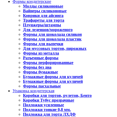
Формы кондитерские
Молды силиконовые
Вайнеры силиконовые
Коврики для айсинга
Трафареты для торта
Плунжеры/штампы
Для леденцов/мороженого
Формы для шоколада силикон
Формы для шоколада пластик
Формы для выпечки
Для муссовых тортов, пирожных
Формы из металла
Разъемные формы
Формы перфорированные
Формы без дна
Формы бумажные
Бумажные формы для куличей
Бумажные формы для куличей
Формы пасхальные
Упаковка кондитерская
Коробки для тортов, рулетов, Бенто
Коробки Тубус прозрачные
Подложки усиленные
Подложки тонкие 0,8 мм.
Подложка для торта ЛХДФ