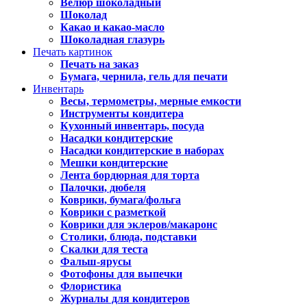
Велюр шоколадный
Шоколад
Какао и какао-масло
Шоколадная глазурь
Печать картинок
Печать на заказ
Бумага, чернила, гель для печати
Инвентарь
Весы, термометры, мерные емкости
Инструменты кондитера
Кухонный инвентарь, посуда
Насадки кондитерские
Насадки кондитерские в наборах
Мешки кондитерские
Лента бордюрная для торта
Палочки, дюбеля
Коврики, бумага/фольга
Коврики с разметкой
Коврики для эклеров/макаронс
Столики, блюда, подставки
Скалки для теста
Фальш-ярусы
Фотофоны для выпечки
Флористика
Журналы для кондитеров