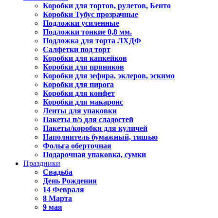
Коробки для тортов, рулетов, Бенто
Коробки Тубус прозрачные
Подложки усиленные
Подложки тонкие 0,8 мм.
Подложка для торта ЛХДФ
Салфетки под торт
Коробки для капкейков
Коробки для пряников
Коробки для зефира, эклеров, эскимо
Коробки для пирога
Коробки для конфет
Коробки для макаронс
Ленты для упаковки
Пакеты п/э для сладостей
Пакеты/коробки для куличей
Наполнитель бумажный, тишью
Фольга оберточная
Подарочная упаковка, сумки
Праздники
Свадьба
День Рождения
14 Февраля
8 Марта
9 мая