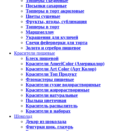
Топперы съедобные
Посыпки сахарные
Топперы в торт акриловые
Цветы сушеные
Фрукты, ягоды, сублимация
Топперы в торт
Маршмеллоу
Украшения для куличей
Свечи фейерверки для торта
Золото и серебро пищевое
Красители пищевые
Блеск пищевой
Красители AmeriColor (Америколор)
Красители Art Color (Арт Колор)
Красители Топ Продукт
Фломастеры пищевые
Красители сухие водорастворимые
Красители жирорастворимые
Красители натуральные
Пыльца цветочная
Краситель распылитель
Красители в наборах
Шоколад
Декор из шоколада
Фигурки шок. глазурь