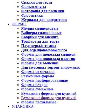
Скалки для теста
Фальш-ярусы
Фотофоны для выпечки
Флористика
Журналы для кондитеров
ФОРМЫ
Молды силиконовые
Вайнеры силиконовые
Коврики для айсинга
Трафареты для торта
Плунжеры/штампы
Для леденцов/мороженого
Формы для шоколада силикон
Формы для шоколада пластик
Формы для выпечки
Для муссовых тортов, пирожных
Формы из металла
Разъемные формы
Формы перфорированные
Формы без дна
Формы бумажные
Бумажные формы для куличей
Бумажные формы для куличей
Формы пасхальные
УПАКОВКА