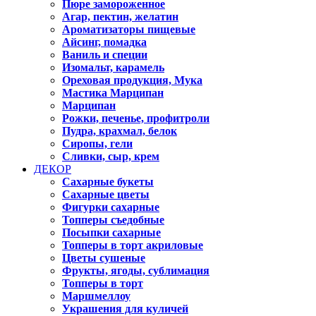
Пюре замороженное
Агар, пектин, желатин
Ароматизаторы пищевые
Айсинг, помадка
Ваниль и специи
Изомальт, карамель
Ореховая продукция, Мука
Мастика Марципан
Марципан
Рожки, печенье, профитроли
Пудра, крахмал, белок
Сиропы, гели
Сливки, сыр, крем
ДЕКОР
Сахарные букеты
Сахарные цветы
Фигурки сахарные
Топперы съедобные
Посыпки сахарные
Топперы в торт акриловые
Цветы сушеные
Фрукты, ягоды, сублимация
Топперы в торт
Маршмеллоу
Украшения для куличей