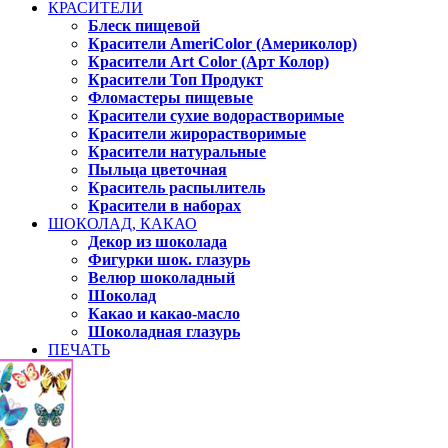
КРАСИТЕЛИ
Блеск пищевой
Красители AmeriColor (Америколор)
Красители Art Color (Арт Колор)
Красители Топ Продукт
Фломастеры пищевые
Красители сухие водорастворимые
Красители жирорастворимые
Красители натуральные
Пыльца цветочная
Краситель распылитель
Красители в наборах
ШОКОЛАД, КАКАО
Декор из шоколада
Фигурки шок. глазурь
Велюр шоколадный
Шоколад
Какао и какао-масло
Шоколадная глазурь
ПЕЧАТЬ