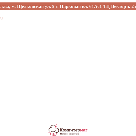
сква, м. Щелковская ул. 9-я Парковая вл. 61Ас1 ТЦ Вектор э. 2 
ru