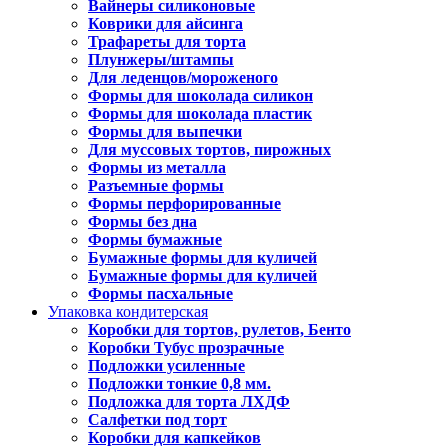
Вайнеры силиконовые
Коврики для айсинга
Трафареты для торта
Плунжеры/штампы
Для леденцов/мороженого
Формы для шоколада силикон
Формы для шоколада пластик
Формы для выпечки
Для муссовых тортов, пирожных
Формы из металла
Разъемные формы
Формы перфорированные
Формы без дна
Формы бумажные
Бумажные формы для куличей
Бумажные формы для куличей
Формы пасхальные
Упаковка кондитерская
Коробки для тортов, рулетов, Бенто
Коробки Тубус прозрачные
Подложки усиленные
Подложки тонкие 0,8 мм.
Подложка для торта ЛХДФ
Салфетки под торт
Коробки для капкейков