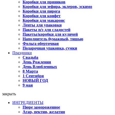
Коробки для пряников
Коробки для зефира, эклеров, эскимо
Коробки для пирога
Коробки для конфет
Коробки для макаронс
Ленты для упаковки
Пакеты п/э для сладостей
Пакеты/коробки для куличей
Наполнитель бумажный, тишью
Фольга оберточная
Подарочная упаковка, сумки
Праздники
Свадьба
День Рождения
День Влюбленных
8 Марта
1 Сентября
НОВЫЙ ГОД
9 мая
закрыть
ИНГРЕДИЕНТЫ
Пюре замороженное
Агар, пектин, желатин