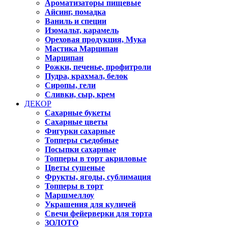
Ароматизаторы пищевые
Айсинг, помадка
Ваниль и специи
Изомальт, карамель
Ореховая продукция, Мука
Мастика Марципан
Марципан
Рожки, печенье, профитроли
Пудра, крахмал, белок
Сиропы, гели
Сливки, сыр, крем
ДЕКОР
Сахарные букеты
Сахарные цветы
Фигурки сахарные
Топперы съедобные
Посыпки сахарные
Топперы в торт акриловые
Цветы сушеные
Фрукты, ягоды, сублимация
Топперы в торт
Маршмеллоу
Украшения для куличей
Свечи фейерверки для торта
ЗОЛОТО