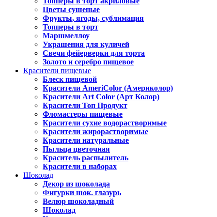
Топперы в торт акриловые
Цветы сушеные
Фрукты, ягоды, сублимация
Топперы в торт
Маршмеллоу
Украшения для куличей
Свечи фейерверки для торта
Золото и серебро пищевое
Красители пищевые
Блеск пищевой
Красители AmeriColor (Америколор)
Красители Art Color (Арт Колор)
Красители Топ Продукт
Фломастеры пищевые
Красители сухие водорастворимые
Красители жирорастворимые
Красители натуральные
Пыльца цветочная
Краситель распылитель
Красители в наборах
Шоколад
Декор из шоколада
Фигурки шок. глазурь
Велюр шоколадный
Шоколад