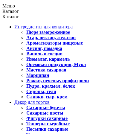
Меню
Каталог
Каталог
Ингредиенты для кондитера
Пюре замороженное
Агар, пектин, желатин
Ароматизаторы пищевые
Айсинг, помадка
Ваниль и специи
Изомальт, карамель
Ореховая продукция, Мука
Мастика сахарная
Марципан
Рожки, печенье, профитроли
Пудра, крахмал, белок
Сиропы, гели
Сливки, сыр, крем
Декор для тортов
Сахарные букеты
Сахарные цветы
Фигурки сахарные
Топперы съедобные
Посыпки сахарные