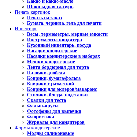
Какао и какао-масло
Шоколадная глазурь
Печать картинок
Печать на заказ
Бумага, чернила, гель для печати
Инвентарь
Весы, термометры, мерные емкости
Инструменты кондитера
Кухонный инвентарь, посуда
Насадки кондитерские
Насадки кондитерские в наборах
Мешки кондитерские
Лента бордюрная для торта
Палочки, дюбеля
Коврики, бумага/фольга
Коврики с разметкой
Коврики для эклеров/макаронс
Столики, блюда, подставки
Скалки для теста
Фальш-ярусы
Фотофоны для выпечки
Флористика
Журналы для кондитеров
Формы кондитерские
Молды силиконовые