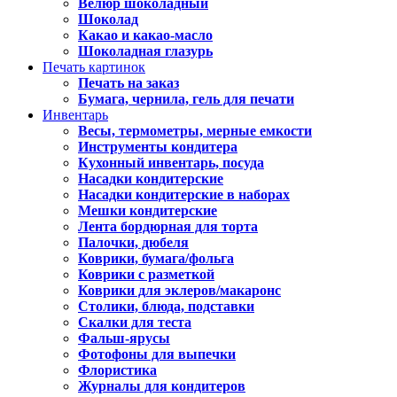
Велюр шоколадный
Шоколад
Какао и какао-масло
Шоколадная глазурь
Печать картинок
Печать на заказ
Бумага, чернила, гель для печати
Инвентарь
Весы, термометры, мерные емкости
Инструменты кондитера
Кухонный инвентарь, посуда
Насадки кондитерские
Насадки кондитерские в наборах
Мешки кондитерские
Лента бордюрная для торта
Палочки, дюбеля
Коврики, бумага/фольга
Коврики с разметкой
Коврики для эклеров/макаронс
Столики, блюда, подставки
Скалки для теста
Фальш-ярусы
Фотофоны для выпечки
Флористика
Журналы для кондитеров