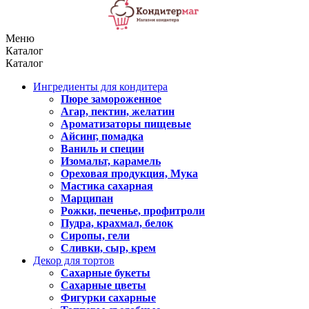
Меню
Каталог
Каталог
Ингредиенты для кондитера
Пюре замороженное
Агар, пектин, желатин
Ароматизаторы пищевые
Айсинг, помадка
Ваниль и специи
Изомальт, карамель
Ореховая продукция, Мука
Мастика сахарная
Марципан
Рожки, печенье, профитроли
Пудра, крахмал, белок
Сиропы, гели
Сливки, сыр, крем
Декор для тортов
Сахарные букеты
Сахарные цветы
Фигурки сахарные