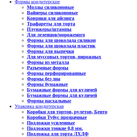
Формы кондитерские
Молды силиконовые
Вайнеры силиконовые
Коврики для айсинга
Трафареты для торта
Плунжеры/штампы
Для леденцов/мороженого
Формы для шоколада силикон
Формы для шоколада пластик
Формы для выпечки
Для муссовых тортов, пирожных
Формы из металла
Разъемные формы
Формы перфорированные
Формы без дна
Формы бумажные
Бумажные формы для куличей
Бумажные формы для куличей
Формы пасхальные
Упаковка кондитерская
Коробки для тортов, рулетов, Бенто
Коробки Тубус прозрачные
Подложки усиленные
Подложки тонкие 0,8 мм.
Подложка для торта ЛХДФ