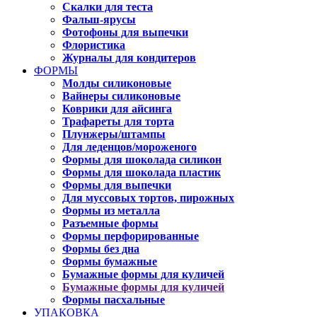
Скалки для теста
Фальш-ярусы
Фотофоны для выпечки
Флористика
Журналы для кондитеров
ФОРМЫ
Молды силиконовые
Вайнеры силиконовые
Коврики для айсинга
Трафареты для торта
Плунжеры/штампы
Для леденцов/мороженого
Формы для шоколада силикон
Формы для шоколада пластик
Формы для выпечки
Для муссовых тортов, пирожных
Формы из металла
Разъемные формы
Формы перфорированные
Формы без дна
Формы бумажные
Бумажные формы для куличей
Бумажные формы для куличей
Формы пасхальные
УПАКОВКА