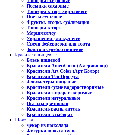
Топперы съедобные
Посыпки сахарные
Топперы в торт акриловые
Цветы сушеные
Фрукты, ягоды, сублимация
Топперы в торт
Маршмеллоу
Украшения для куличей
Свечи фейерверки для торта
Золото и серебро пищевое
Красители пищевые
Блеск пищевой
Красители AmeriColor (Америколор)
Красители Art Color (Арт Колор)
Красители Топ Продукт
Фломастеры пищевые
Красители сухие водорастворимые
Красители жирорастворимые
Красители натуральные
Пыльца цветочная
Краситель распылитель
Красители в наборах
Шоколад
Декор из шоколада
Фигурки шок. глазурь