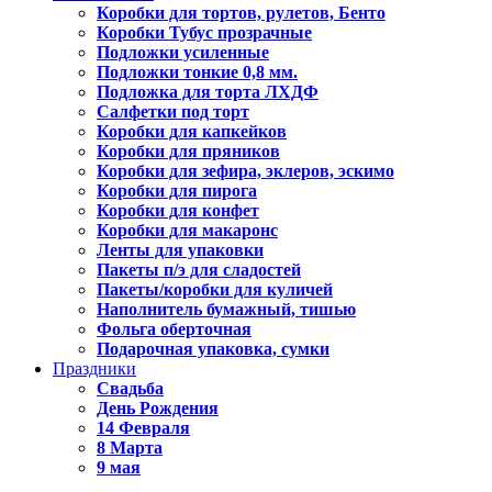
Коробки для тортов, рулетов, Бенто
Коробки Тубус прозрачные
Подложки усиленные
Подложки тонкие 0,8 мм.
Подложка для торта ЛХДФ
Салфетки под торт
Коробки для капкейков
Коробки для пряников
Коробки для зефира, эклеров, эскимо
Коробки для пирога
Коробки для конфет
Коробки для макаронс
Ленты для упаковки
Пакеты п/э для сладостей
Пакеты/коробки для куличей
Наполнитель бумажный, тишью
Фольга оберточная
Подарочная упаковка, сумки
Праздники
Свадьба
День Рождения
14 Февраля
8 Марта
9 мая