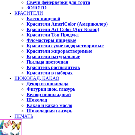
Свечи фейерверки для торта
ЗОЛОТО
КРАСИТЕЛИ
Блеск пищевой
Красители AmeriColor (Америколор)
Красители Art Color (Арт Колор)
Красители Топ Продукт
Фломастеры пищевые
Красители сухие водорастворимые
Красители жирорастворимые
Красители натуральные
Пыльца цветочная
Краситель распылитель
Красители в наборах
ШОКОЛАД, КАКАО
Декор из шоколада
Фигурки шок. глазурь
Велюр шоколадный
Шоколад
Какао и какао-масло
Шоколадная глазурь
ПЕЧАТЬ