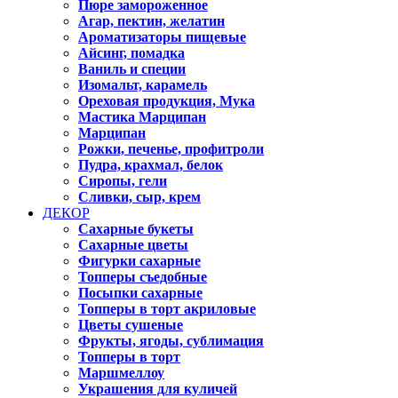
Пюре замороженное
Агар, пектин, желатин
Ароматизаторы пищевые
Айсинг, помадка
Ваниль и специи
Изомальт, карамель
Ореховая продукция, Мука
Мастика Марципан
Марципан
Рожки, печенье, профитроли
Пудра, крахмал, белок
Сиропы, гели
Сливки, сыр, крем
ДЕКОР
Сахарные букеты
Сахарные цветы
Фигурки сахарные
Топперы съедобные
Посыпки сахарные
Топперы в торт акриловые
Цветы сушеные
Фрукты, ягоды, сублимация
Топперы в торт
Маршмеллоу
Украшения для куличей