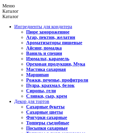
Меню
Каталог
Каталог
Ингредиенты для кондитера
Пюре замороженное
Агар, пектин, желатин
Ароматизаторы пищевые
Айсинг, помадка
Ваниль и специи
Изомальт, карамель
Ореховая продукция, Мука
Мастика сахарная
Марципан
Рожки, печенье, профитроли
Пудра, крахмал, белок
Сиропы, гели
Сливки, сыр, крем
Декор для тортов
Сахарные букеты
Сахарные цветы
Фигурки сахарные
Топперы съедобные
Посыпки сахарные