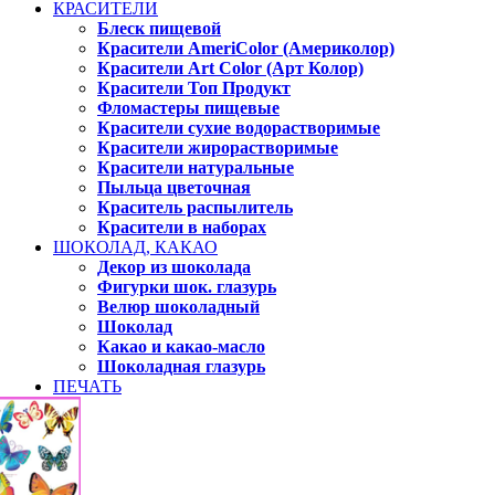
КРАСИТЕЛИ
Блеск пищевой
Красители AmeriColor (Америколор)
Красители Art Color (Арт Колор)
Красители Топ Продукт
Фломастеры пищевые
Красители сухие водорастворимые
Красители жирорастворимые
Красители натуральные
Пыльца цветочная
Краситель распылитель
Красители в наборах
ШОКОЛАД, КАКАО
Декор из шоколада
Фигурки шок. глазурь
Велюр шоколадный
Шоколад
Какао и какао-масло
Шоколадная глазурь
ПЕЧАТЬ