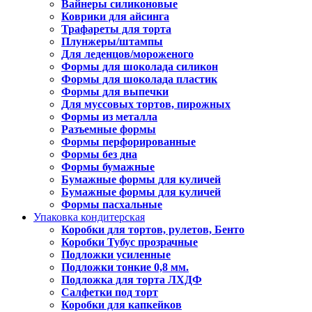
Вайнеры силиконовые
Коврики для айсинга
Трафареты для торта
Плунжеры/штампы
Для леденцов/мороженого
Формы для шоколада силикон
Формы для шоколада пластик
Формы для выпечки
Для муссовых тортов, пирожных
Формы из металла
Разъемные формы
Формы перфорированные
Формы без дна
Формы бумажные
Бумажные формы для куличей
Бумажные формы для куличей
Формы пасхальные
Упаковка кондитерская
Коробки для тортов, рулетов, Бенто
Коробки Тубус прозрачные
Подложки усиленные
Подложки тонкие 0,8 мм.
Подложка для торта ЛХДФ
Салфетки под торт
Коробки для капкейков