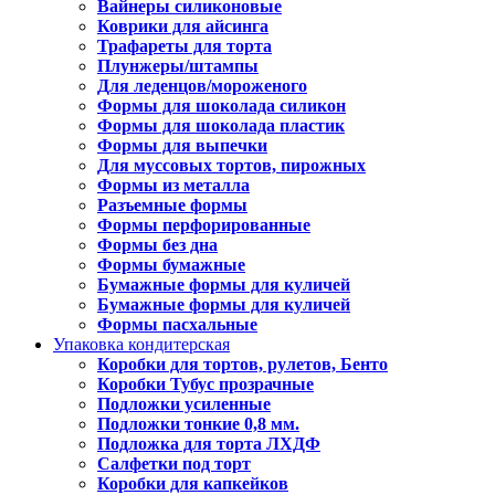
Вайнеры силиконовые
Коврики для айсинга
Трафареты для торта
Плунжеры/штампы
Для леденцов/мороженого
Формы для шоколада силикон
Формы для шоколада пластик
Формы для выпечки
Для муссовых тортов, пирожных
Формы из металла
Разъемные формы
Формы перфорированные
Формы без дна
Формы бумажные
Бумажные формы для куличей
Бумажные формы для куличей
Формы пасхальные
Упаковка кондитерская
Коробки для тортов, рулетов, Бенто
Коробки Тубус прозрачные
Подложки усиленные
Подложки тонкие 0,8 мм.
Подложка для торта ЛХДФ
Салфетки под торт
Коробки для капкейков