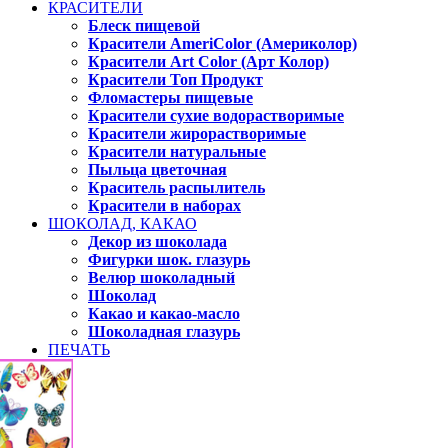
КРАСИТЕЛИ
Блеск пищевой
Красители AmeriColor (Америколор)
Красители Art Color (Арт Колор)
Красители Топ Продукт
Фломастеры пищевые
Красители сухие водорастворимые
Красители жирорастворимые
Красители натуральные
Пыльца цветочная
Краситель распылитель
Красители в наборах
ШОКОЛАД, КАКАО
Декор из шоколада
Фигурки шок. глазурь
Велюр шоколадный
Шоколад
Какао и какао-масло
Шоколадная глазурь
ПЕЧАТЬ