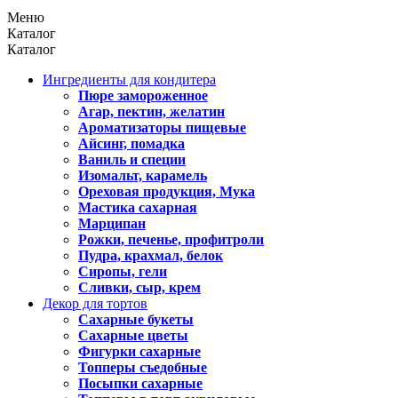
Меню
Каталог
Каталог
Ингредиенты для кондитера
Пюре замороженное
Агар, пектин, желатин
Ароматизаторы пищевые
Айсинг, помадка
Ваниль и специи
Изомальт, карамель
Ореховая продукция, Мука
Мастика сахарная
Марципан
Рожки, печенье, профитроли
Пудра, крахмал, белок
Сиропы, гели
Сливки, сыр, крем
Декор для тортов
Сахарные букеты
Сахарные цветы
Фигурки сахарные
Топперы съедобные
Посыпки сахарные