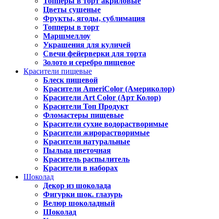
Топперы в торт акриловые
Цветы сушеные
Фрукты, ягоды, сублимация
Топперы в торт
Маршмеллоу
Украшения для куличей
Свечи фейерверки для торта
Золото и серебро пищевое
Красители пищевые
Блеск пищевой
Красители AmeriColor (Америколор)
Красители Art Color (Арт Колор)
Красители Топ Продукт
Фломастеры пищевые
Красители сухие водорастворимые
Красители жирорастворимые
Красители натуральные
Пыльца цветочная
Краситель распылитель
Красители в наборах
Шоколад
Декор из шоколада
Фигурки шок. глазурь
Велюр шоколадный
Шоколад