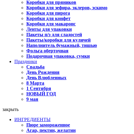
Коробки для пряников
Коробки для зефира, эклеров, эскимо
Коробки для пирога
Коробки для конфет
Коробки для макаронс
Ленты для упаковки
Пакеты п/э для сладостей
Пакеты/коробки для куличей
Наполнитель бумажный, тишью
Фольга оберточная
Подарочная упаковка, сумки
Праздники
Свадьба
День Рождения
День Влюбленных
8 Марта
1 Сентября
НОВЫЙ ГОД
9 мая
закрыть
ИНГРЕДИЕНТЫ
Пюре замороженное
Агар, пектин, желатин