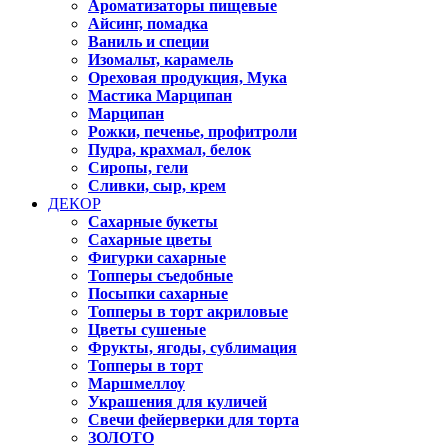
Ароматизаторы пищевые
Айсинг, помадка
Ваниль и специи
Изомальт, карамель
Ореховая продукция, Мука
Мастика Марципан
Марципан
Рожки, печенье, профитроли
Пудра, крахмал, белок
Сиропы, гели
Сливки, сыр, крем
ДЕКОР
Сахарные букеты
Сахарные цветы
Фигурки сахарные
Топперы съедобные
Посыпки сахарные
Топперы в торт акриловые
Цветы сушеные
Фрукты, ягоды, сублимация
Топперы в торт
Маршмеллоу
Украшения для куличей
Свечи фейерверки для торта
ЗОЛОТО