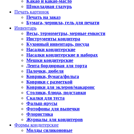
Какао и какао-масло
Шоколадная глазурь
Печать картинок
Печать на заказ
Бумага, чернила, гель для печати
Инвентарь
Весы, термометры, мерные емкости
Инструменты кондитера
Кухонный инвентарь, посуда
Насадки кондитерские
Насадки кондитерские в наборах
Мешки кондитерские
Лента бордюрная для торта
Палочки, дюбеля
Коврики, бумага/фольга
Коврики с разметкой
Коврики для эклеров/макаронс
Столики, блюда, подставки
Скалки для теста
Фальш-ярусы
Фотофоны для выпечки
Флористика
Журналы для кондитеров
Формы кондитерские
Молды силиконовые