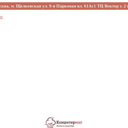
сква, м. Щелковская ул. 9-я Парковая вл. 61Ас1 ТЦ Вектор э. 2 
ru