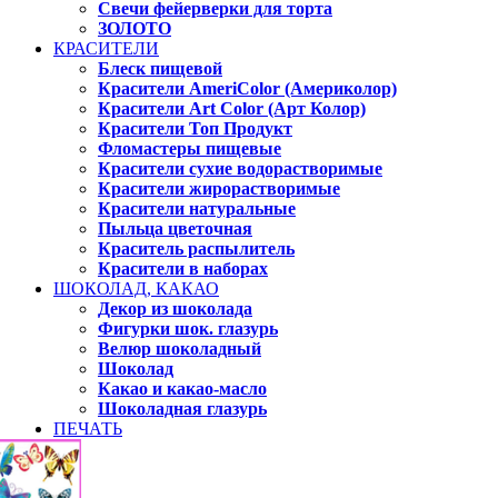
Свечи фейерверки для торта
ЗОЛОТО
КРАСИТЕЛИ
Блеск пищевой
Красители AmeriColor (Америколор)
Красители Art Color (Арт Колор)
Красители Топ Продукт
Фломастеры пищевые
Красители сухие водорастворимые
Красители жирорастворимые
Красители натуральные
Пыльца цветочная
Краситель распылитель
Красители в наборах
ШОКОЛАД, КАКАО
Декор из шоколада
Фигурки шок. глазурь
Велюр шоколадный
Шоколад
Какао и какао-масло
Шоколадная глазурь
ПЕЧАТЬ