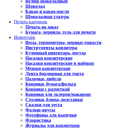
Велюр шоколадный
Шоколад
Какао и какао-масло
Шоколадная глазурь
Печать картинок
Печать на заказ
Бумага, чернила, гель для печати
Инвентарь
Весы, термометры, мерные емкости
Инструменты кондитера
Кухонный инвентарь, посуда
Насадки кондитерские
Насадки кондитерские в наборах
Мешки кондитерские
Лента бордюрная для торта
Палочки, дюбеля
Коврики, бумага/фольга
Коврики с разметкой
Коврики для эклеров/макаронс
Столики, блюда, подставки
Скалки для теста
Фальш-ярусы
Фотофоны для выпечки
Флористика
Журналы для кондитеров