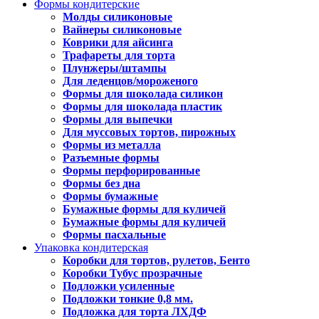
Формы кондитерские
Молды силиконовые
Вайнеры силиконовые
Коврики для айсинга
Трафареты для торта
Плунжеры/штампы
Для леденцов/мороженого
Формы для шоколада силикон
Формы для шоколада пластик
Формы для выпечки
Для муссовых тортов, пирожных
Формы из металла
Разъемные формы
Формы перфорированные
Формы без дна
Формы бумажные
Бумажные формы для куличей
Бумажные формы для куличей
Формы пасхальные
Упаковка кондитерская
Коробки для тортов, рулетов, Бенто
Коробки Тубус прозрачные
Подложки усиленные
Подложки тонкие 0,8 мм.
Подложка для торта ЛХДФ