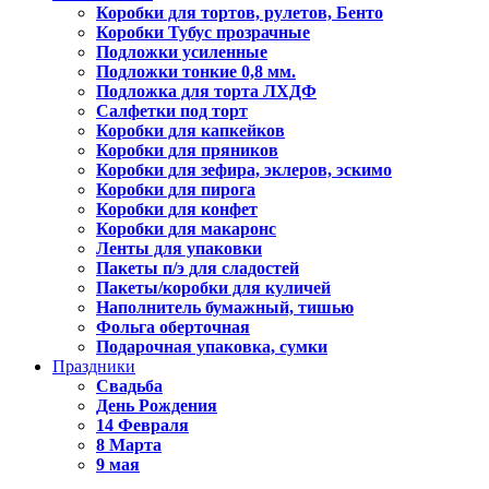
Коробки для тортов, рулетов, Бенто
Коробки Тубус прозрачные
Подложки усиленные
Подложки тонкие 0,8 мм.
Подложка для торта ЛХДФ
Салфетки под торт
Коробки для капкейков
Коробки для пряников
Коробки для зефира, эклеров, эскимо
Коробки для пирога
Коробки для конфет
Коробки для макаронс
Ленты для упаковки
Пакеты п/э для сладостей
Пакеты/коробки для куличей
Наполнитель бумажный, тишью
Фольга оберточная
Подарочная упаковка, сумки
Праздники
Свадьба
День Рождения
14 Февраля
8 Марта
9 мая