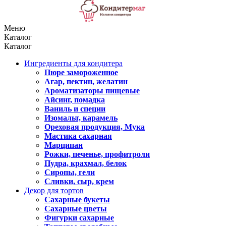
Меню
Каталог
Каталог
Ингредиенты для кондитера
Пюре замороженное
Агар, пектин, желатин
Ароматизаторы пищевые
Айсинг, помадка
Ваниль и специи
Изомальт, карамель
Ореховая продукция, Мука
Мастика сахарная
Марципан
Рожки, печенье, профитроли
Пудра, крахмал, белок
Сиропы, гели
Сливки, сыр, крем
Декор для тортов
Сахарные букеты
Сахарные цветы
Фигурки сахарные