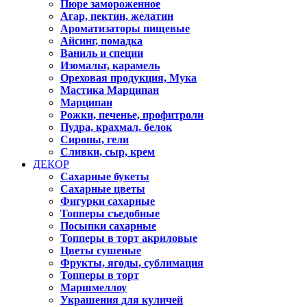
Пюре замороженное
Агар, пектин, желатин
Ароматизаторы пищевые
Айсинг, помадка
Ваниль и специи
Изомальт, карамель
Ореховая продукция, Мука
Мастика Марципан
Марципан
Рожки, печенье, профитроли
Пудра, крахмал, белок
Сиропы, гели
Сливки, сыр, крем
ДЕКОР
Сахарные букеты
Сахарные цветы
Фигурки сахарные
Топперы съедобные
Посыпки сахарные
Топперы в торт акриловые
Цветы сушеные
Фрукты, ягоды, сублимация
Топперы в торт
Маршмеллоу
Украшения для куличей