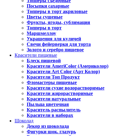
Топперы съедобные
Посыпки сахарные
Топперы в торт акриловые
Цветы сушеные
Фрукты, ягоды, сублимация
Топперы в торт
Маршмеллоу
Украшения для куличей
Свечи фейерверки для торта
Золото и серебро пищевое
Красители пищевые
Блеск пищевой
Красители AmeriColor (Америколор)
Красители Art Color (Арт Колор)
Красители Топ Продукт
Фломастеры пищевые
Красители сухие водорастворимые
Красители жирорастворимые
Красители натуральные
Пыльца цветочная
Краситель распылитель
Красители в наборах
Шоколад
Декор из шоколада
Фигурки шок. глазурь