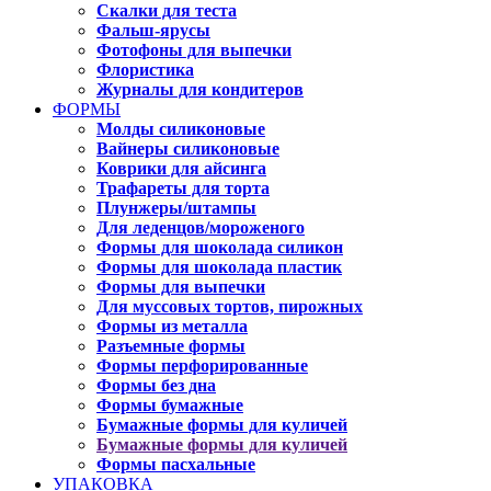
Скалки для теста
Фальш-ярусы
Фотофоны для выпечки
Флористика
Журналы для кондитеров
ФОРМЫ
Молды силиконовые
Вайнеры силиконовые
Коврики для айсинга
Трафареты для торта
Плунжеры/штампы
Для леденцов/мороженого
Формы для шоколада силикон
Формы для шоколада пластик
Формы для выпечки
Для муссовых тортов, пирожных
Формы из металла
Разъемные формы
Формы перфорированные
Формы без дна
Формы бумажные
Бумажные формы для куличей
Бумажные формы для куличей
Формы пасхальные
УПАКОВКА