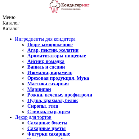
Меню
Каталог
Каталог
Ингредиенты для кондитера
Пюре замороженное
Агар, пектин, желатин
Ароматизаторы пищевые
Айсинг, помадка
Ваниль и специи
Изомальт, карамель
Ореховая продукция, Мука
Мастика сахарная
Марципан
Рожки, печенье, профитроли
Пудра, крахмал, белок
Сиропы, гели
Сливки, сыр, крем
Декор для тортов
Сахарные букеты
Сахарные цветы
Фигурки сахарные