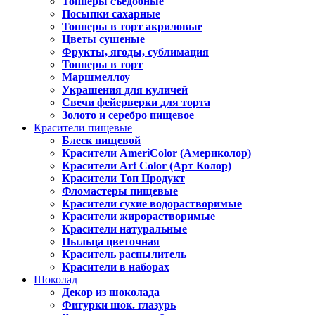
Топперы съедобные
Посыпки сахарные
Топперы в торт акриловые
Цветы сушеные
Фрукты, ягоды, сублимация
Топперы в торт
Маршмеллоу
Украшения для куличей
Свечи фейерверки для торта
Золото и серебро пищевое
Красители пищевые
Блеск пищевой
Красители AmeriColor (Америколор)
Красители Art Color (Арт Колор)
Красители Топ Продукт
Фломастеры пищевые
Красители сухие водорастворимые
Красители жирорастворимые
Красители натуральные
Пыльца цветочная
Краситель распылитель
Красители в наборах
Шоколад
Декор из шоколада
Фигурки шок. глазурь