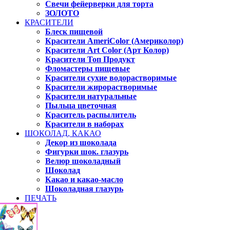
Свечи фейерверки для торта
ЗОЛОТО
КРАСИТЕЛИ
Блеск пищевой
Красители AmeriColor (Америколор)
Красители Art Color (Арт Колор)
Красители Топ Продукт
Фломастеры пищевые
Красители сухие водорастворимые
Красители жирорастворимые
Красители натуральные
Пыльца цветочная
Краситель распылитель
Красители в наборах
ШОКОЛАД, КАКАО
Декор из шоколада
Фигурки шок. глазурь
Велюр шоколадный
Шоколад
Какао и какао-масло
Шоколадная глазурь
ПЕЧАТЬ