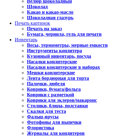
Велюр шоколадный
Шоколад
Какао и какао-масло
Шоколадная глазурь
Печать картинок
Печать на заказ
Бумага, чернила, гель для печати
Инвентарь
Весы, термометры, мерные емкости
Инструменты кондитера
Кухонный инвентарь, посуда
Насадки кондитерские
Насадки кондитерские в наборах
Мешки кондитерские
Лента бордюрная для торта
Палочки, дюбеля
Коврики, бумага/фольга
Коврики с разметкой
Коврики для эклеров/макаронс
Столики, блюда, подставки
Скалки для теста
Фальш-ярусы
Фотофоны для выпечки
Флористика
Журналы для кондитеров