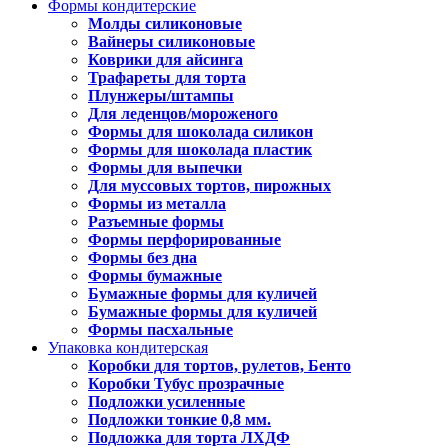
Формы кондитерские
Молды силиконовые
Вайнеры силиконовые
Коврики для айсинга
Трафареты для торта
Плунжеры/штампы
Для леденцов/мороженого
Формы для шоколада силикон
Формы для шоколада пластик
Формы для выпечки
Для муссовых тортов, пирожных
Формы из металла
Разъемные формы
Формы перфорированные
Формы без дна
Формы бумажные
Бумажные формы для куличей
Бумажные формы для куличей
Формы пасхальные
Упаковка кондитерская
Коробки для тортов, рулетов, Бенто
Коробки Тубус прозрачные
Подложки усиленные
Подложки тонкие 0,8 мм.
Подложка для торта ЛХДФ