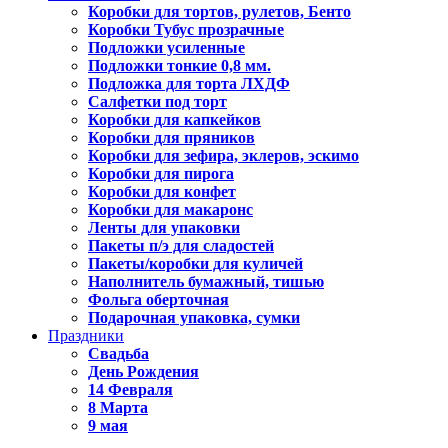
Коробки для тортов, рулетов, Бенто
Коробки Тубус прозрачные
Подложки усиленные
Подложки тонкие 0,8 мм.
Подложка для торта ЛХДФ
Салфетки под торт
Коробки для капкейков
Коробки для пряников
Коробки для зефира, эклеров, эскимо
Коробки для пирога
Коробки для конфет
Коробки для макаронс
Ленты для упаковки
Пакеты п/э для сладостей
Пакеты/коробки для куличей
Наполнитель бумажный, тишью
Фольга оберточная
Подарочная упаковка, сумки
Праздники
Свадьба
День Рождения
14 Февраля
8 Марта
9 мая