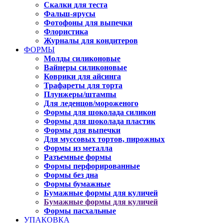
Скалки для теста
Фальш-ярусы
Фотофоны для выпечки
Флористика
Журналы для кондитеров
ФОРМЫ
Молды силиконовые
Вайнеры силиконовые
Коврики для айсинга
Трафареты для торта
Плунжеры/штампы
Для леденцов/мороженого
Формы для шоколада силикон
Формы для шоколада пластик
Формы для выпечки
Для муссовых тортов, пирожных
Формы из металла
Разъемные формы
Формы перфорированные
Формы без дна
Формы бумажные
Бумажные формы для куличей
Бумажные формы для куличей
Формы пасхальные
УПАКОВКА