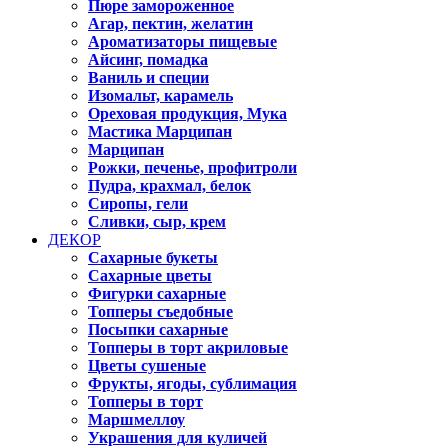
Пюре замороженное
Агар, пектин, желатин
Ароматизаторы пищевые
Айсинг, помадка
Ваниль и специи
Изомальт, карамель
Ореховая продукция, Мука
Мастика Марципан
Марципан
Рожки, печенье, профитроли
Пудра, крахмал, белок
Сиропы, гели
Сливки, сыр, крем
ДЕКОР
Сахарные букеты
Сахарные цветы
Фигурки сахарные
Топперы съедобные
Посыпки сахарные
Топперы в торт акриловые
Цветы сушеные
Фрукты, ягоды, сублимация
Топперы в торт
Маршмеллоу
Украшения для куличей