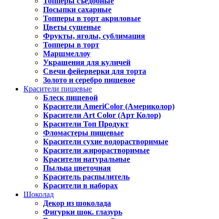
Топперы съедобные
Посыпки сахарные
Топперы в торт акриловые
Цветы сушеные
Фрукты, ягоды, сублимация
Топперы в торт
Маршмеллоу
Украшения для куличей
Свечи фейерверки для торта
Золото и серебро пищевое
Красители пищевые
Блеск пищевой
Красители AmeriColor (Америколор)
Красители Art Color (Арт Колор)
Красители Топ Продукт
Фломастеры пищевые
Красители сухие водорастворимые
Красители жирорастворимые
Красители натуральные
Пыльца цветочная
Краситель распылитель
Красители в наборах
Шоколад
Декор из шоколада
Фигурки шок. глазурь