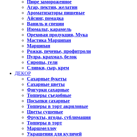
Пюре замороженное
Агар, пектин, желатин
Ароматизаторы пищевые
Айсинг, помадка
Ваниль и специи
Изомальт, карамель
Ореховая продукция, Мука
Мастика Марципан
Марципан
Рожки, печенье, профитроли
Пудра, крахмал, белок
Сиропы, гели
Сливки, сыр, крем
ДЕКОР
Сахарные букеты
Сахарные цветы
Фигурки сахарные
Топперы съедобные
Посыпки сахарные
Топперы в торт акриловые
Цветы сушеные
Фрукты, ягоды, сублимация
Топперы в торт
Маршмеллоу
Украшения для куличей