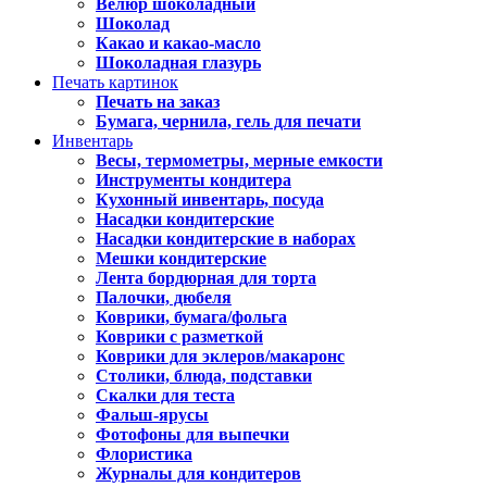
Велюр шоколадный
Шоколад
Какао и какао-масло
Шоколадная глазурь
Печать картинок
Печать на заказ
Бумага, чернила, гель для печати
Инвентарь
Весы, термометры, мерные емкости
Инструменты кондитера
Кухонный инвентарь, посуда
Насадки кондитерские
Насадки кондитерские в наборах
Мешки кондитерские
Лента бордюрная для торта
Палочки, дюбеля
Коврики, бумага/фольга
Коврики с разметкой
Коврики для эклеров/макаронс
Столики, блюда, подставки
Скалки для теста
Фальш-ярусы
Фотофоны для выпечки
Флористика
Журналы для кондитеров