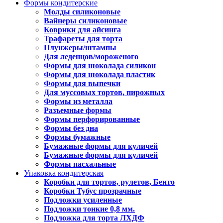
Формы кондитерские
Молды силиконовые
Вайнеры силиконовые
Коврики для айсинга
Трафареты для торта
Плунжеры/штампы
Для леденцов/мороженого
Формы для шоколада силикон
Формы для шоколада пластик
Формы для выпечки
Для муссовых тортов, пирожных
Формы из металла
Разъемные формы
Формы перфорированные
Формы без дна
Формы бумажные
Бумажные формы для куличей
Бумажные формы для куличей
Формы пасхальные
Упаковка кондитерская
Коробки для тортов, рулетов, Бенто
Коробки Тубус прозрачные
Подложки усиленные
Подложки тонкие 0,8 мм.
Подложка для торта ЛХДФ