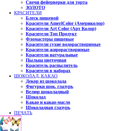
Свечи фейерверки для торта
ЗОЛОТО
КРАСИТЕЛИ
Блеск пищевой
Красители AmeriColor (Америколор)
Красители Art Color (Арт Колор)
Красители Топ Продукт
Фломастеры пищевые
Красители сухие водорастворимые
Красители жирорастворимые
Красители натуральные
Пыльца цветочная
Краситель распылитель
Красители в наборах
ШОКОЛАД, КАКАО
Декор из шоколада
Фигурки шок. глазурь
Велюр шоколадный
Шоколад
Какао и какао-масло
Шоколадная глазурь
ПЕЧАТЬ