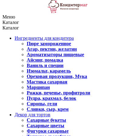
Меню
Каталог
Каталог
Ингредиенты для кондитера
Пюре замороженное
Агар, пектин, желатин
Ароматизаторы пищевые
Айсинг, помадка
Ваниль и специи
Изомальт, карамель
Ореховая продукция, Мука
Мастика сахарная
Марципан
Рожки, печенье, профитроли
Пудра, крахмал, белок
Сиропы, гели
Сливки, сыр, крем
Декор для тортов
Сахарные букеты
Сахарные цветы
Фигурки сахарные