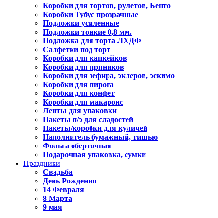
Коробки для тортов, рулетов, Бенто
Коробки Тубус прозрачные
Подложки усиленные
Подложки тонкие 0,8 мм.
Подложка для торта ЛХДФ
Салфетки под торт
Коробки для капкейков
Коробки для пряников
Коробки для зефира, эклеров, эскимо
Коробки для пирога
Коробки для конфет
Коробки для макаронс
Ленты для упаковки
Пакеты п/э для сладостей
Пакеты/коробки для куличей
Наполнитель бумажный, тишью
Фольга оберточная
Подарочная упаковка, сумки
Праздники
Свадьба
День Рождения
14 Февраля
8 Марта
9 мая