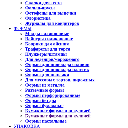
Скалки для теста
Фальш-ярусы
Фотофоны для выпечки
Флористика
Журналы для кондитеров
ФОРМЫ
Молды силиконовые
Вайнеры силиконовые
Коврики для айсинга
Трафареты для торта
Плунжеры/штампы
Для леденцов/мороженого
Формы для шоколада силикон
Формы для шоколада пластик
Формы для выпечки
Для муссовых тортов, пирожных
Формы из металла
Разъемные формы
Формы перфорированные
Формы без дна
Формы бумажные
Бумажные формы для куличей
Бумажные формы для куличей
Формы пасхальные
УПАКОВКА