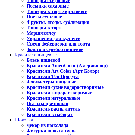
Топперы съедобные
Посыпки сахарные
Топперы в торт акриловые
Цветы сушеные
Фрукты, ягоды, сублимация
Топперы в торт
Маршмеллоу
Украшения для куличей
Свечи фейерверки для торта
Золото и серебро пищевое
Красители пищевые
Блеск пищевой
Красители AmeriColor (Америколор)
Красители Art Color (Арт Колор)
Красители Топ Продукт
Фломастеры пищевые
Красители сухие водорастворимые
Красители жирорастворимые
Красители натуральные
Пыльца цветочная
Краситель распылитель
Красители в наборах
Шоколад
Декор из шоколада
Фигурки шок. глазурь