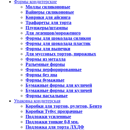
Формы кондитерские
Молды силиконовые
Вайнеры силиконовые
Коврики для айсинга
Трафареты для торта
Плунжеры/штампы
Для леденцов/мороженого
Формы для шоколада силикон
Формы для шоколада пластик
Формы для выпечки
Для муссовых тортов, пирожных
Формы из металла
Разъемные формы
Формы перфорированные
Формы без дна
Формы бумажные
Бумажные формы для куличей
Бумажные формы для куличей
Формы пасхальные
Упаковка кондитерская
Коробки для тортов, рулетов, Бенто
Коробки Тубус прозрачные
Подложки усиленные
Подложки тонкие 0,8 мм.
Подложка для торта ЛХДФ