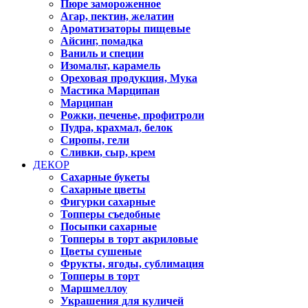
Пюре замороженное
Агар, пектин, желатин
Ароматизаторы пищевые
Айсинг, помадка
Ваниль и специи
Изомальт, карамель
Ореховая продукция, Мука
Мастика Марципан
Марципан
Рожки, печенье, профитроли
Пудра, крахмал, белок
Сиропы, гели
Сливки, сыр, крем
ДЕКОР
Сахарные букеты
Сахарные цветы
Фигурки сахарные
Топперы съедобные
Посыпки сахарные
Топперы в торт акриловые
Цветы сушеные
Фрукты, ягоды, сублимация
Топперы в торт
Маршмеллоу
Украшения для куличей