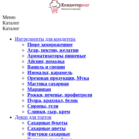
Меню
Каталог
Каталог
Ингредиенты для кондитера
Пюре замороженное
Агар, пектин, желатин
Ароматизаторы пищевые
Айсинг, помадка
Ваниль и специи
Изомальт, карамель
Ореховая продукция, Мука
Мастика сахарная
Марципан
Рожки, печенье, профитроли
Пудра, крахмал, белок
Сиропы, гели
Сливки, сыр, крем
Декор для тортов
Сахарные букеты
Сахарные цветы
Фигурки сахарные