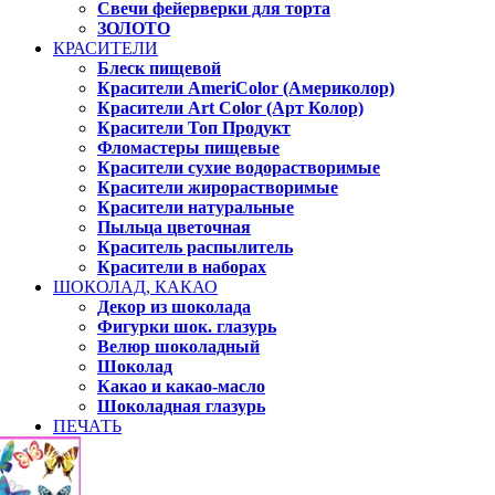
Свечи фейерверки для торта
ЗОЛОТО
КРАСИТЕЛИ
Блеск пищевой
Красители AmeriColor (Америколор)
Красители Art Color (Арт Колор)
Красители Топ Продукт
Фломастеры пищевые
Красители сухие водорастворимые
Красители жирорастворимые
Красители натуральные
Пыльца цветочная
Краситель распылитель
Красители в наборах
ШОКОЛАД, КАКАО
Декор из шоколада
Фигурки шок. глазурь
Велюр шоколадный
Шоколад
Какао и какао-масло
Шоколадная глазурь
ПЕЧАТЬ