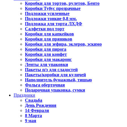
Коробки для тортов, рулетов, Бенто
Коробки Тубус прозрачные
Подложки усиленные
Подложки тонкие 0,8 мм.
Подложка для торта ЛХДФ
Салфетки под торт
Коробки для капкейков
Коробки для пряников
Коробки для зефира, эклеров, эскимо
Коробки для пирога
Коробки для конфет
Коробки для макаронс
Ленты для упаковки
Пакеты п/э для сладостей
Пакеты/коробки для куличей
Наполнитель бумажный, тишью
Фольга оберточная
Подарочная упаковка, сумки
Праздники
Свадьба
День Рождения
14 Февраля
8 Марта
9 мая