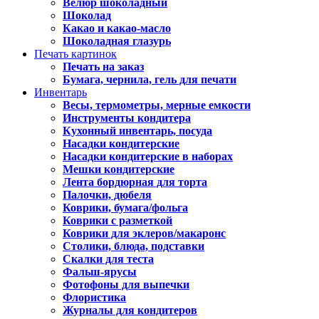
Велюр шоколадный
Шоколад
Какао и какао-масло
Шоколадная глазурь
Печать картинок
Печать на заказ
Бумага, чернила, гель для печати
Инвентарь
Весы, термометры, мерные емкости
Инструменты кондитера
Кухонный инвентарь, посуда
Насадки кондитерские
Насадки кондитерские в наборах
Мешки кондитерские
Лента бордюрная для торта
Палочки, дюбеля
Коврики, бумага/фольга
Коврики с разметкой
Коврики для эклеров/макаронс
Столики, блюда, подставки
Скалки для теста
Фальш-ярусы
Фотофоны для выпечки
Флористика
Журналы для кондитеров