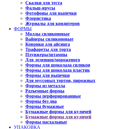
Скалки для теста
Фальш-ярусы
Фотофоны для выпечки
Флористика
Журналы для кондитеров
ФОРМЫ
Молды силиконовые
Вайнеры силиконовые
Коврики для айсинга
Трафареты для торта
Плунжеры/штампы
Для леденцов/мороженого
Формы для шоколада силикон
Формы для шоколада пластик
Формы для выпечки
Для муссовых тортов, пирожных
Формы из металла
Разъемные формы
Формы перфорированные
Формы без дна
Формы бумажные
Бумажные формы для куличей
Бумажные формы для куличей
Формы пасхальные
УПАКОВКА