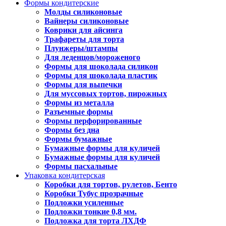
Формы кондитерские
Молды силиконовые
Вайнеры силиконовые
Коврики для айсинга
Трафареты для торта
Плунжеры/штампы
Для леденцов/мороженого
Формы для шоколада силикон
Формы для шоколада пластик
Формы для выпечки
Для муссовых тортов, пирожных
Формы из металла
Разъемные формы
Формы перфорированные
Формы без дна
Формы бумажные
Бумажные формы для куличей
Бумажные формы для куличей
Формы пасхальные
Упаковка кондитерская
Коробки для тортов, рулетов, Бенто
Коробки Тубус прозрачные
Подложки усиленные
Подложки тонкие 0,8 мм.
Подложка для торта ЛХДФ