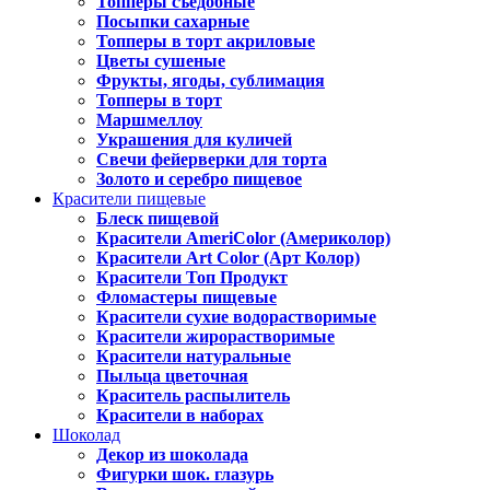
Топперы съедобные
Посыпки сахарные
Топперы в торт акриловые
Цветы сушеные
Фрукты, ягоды, сублимация
Топперы в торт
Маршмеллоу
Украшения для куличей
Свечи фейерверки для торта
Золото и серебро пищевое
Красители пищевые
Блеск пищевой
Красители AmeriColor (Америколор)
Красители Art Color (Арт Колор)
Красители Топ Продукт
Фломастеры пищевые
Красители сухие водорастворимые
Красители жирорастворимые
Красители натуральные
Пыльца цветочная
Краситель распылитель
Красители в наборах
Шоколад
Декор из шоколада
Фигурки шок. глазурь