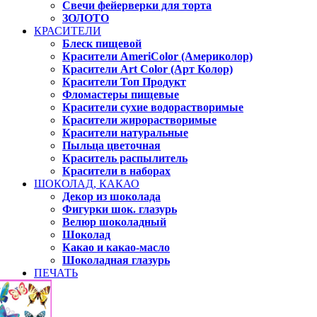
Свечи фейерверки для торта
ЗОЛОТО
КРАСИТЕЛИ
Блеск пищевой
Красители AmeriColor (Америколор)
Красители Art Color (Арт Колор)
Красители Топ Продукт
Фломастеры пищевые
Красители сухие водорастворимые
Красители жирорастворимые
Красители натуральные
Пыльца цветочная
Краситель распылитель
Красители в наборах
ШОКОЛАД, КАКАО
Декор из шоколада
Фигурки шок. глазурь
Велюр шоколадный
Шоколад
Какао и какао-масло
Шоколадная глазурь
ПЕЧАТЬ