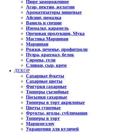
Пюре замороженное
Агар, пектин, желатин
Ароматизаторы пищевые
Айсинг, помадка
Ваниль и специи
Изомальт, карамель
Ореховая продукция, Мука
Мастика Марципан
Марципан
Рожки, печенье, профитроли
Пудра, крахмал, белок
Сиропы, гели
Сливки, сыр, крем
ДЕКОР
Сахарные букеты
Сахарные цветы
Фигурки сахарные
Топперы съедобные
Посыпки сахарные
Топперы в торт акриловые
Цветы сушеные
Фрукты, ягоды, сублимация
Топперы в торт
Маршмеллоу
Украшения для куличей