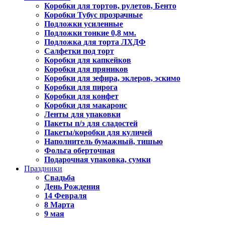
Коробки для тортов, рулетов, Бенто
Коробки Тубус прозрачные
Подложки усиленные
Подложки тонкие 0,8 мм.
Подложка для торта ЛХДФ
Салфетки под торт
Коробки для капкейков
Коробки для пряников
Коробки для зефира, эклеров, эскимо
Коробки для пирога
Коробки для конфет
Коробки для макаронс
Ленты для упаковки
Пакеты п/э для сладостей
Пакеты/коробки для куличей
Наполнитель бумажный, тишью
Фольга оберточная
Подарочная упаковка, сумки
Праздники
Свадьба
День Рождения
14 Февраля
8 Марта
9 мая