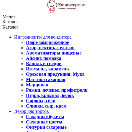
Меню
Каталог
Каталог
Ингредиенты для кондитера
Пюре замороженное
Агар, пектин, желатин
Ароматизаторы пищевые
Айсинг, помадка
Ваниль и специи
Изомальт, карамель
Ореховая продукция, Мука
Мастика сахарная
Марципан
Рожки, печенье, профитроли
Пудра, крахмал, белок
Сиропы, гели
Сливки, сыр, крем
Декор для тортов
Сахарные букеты
Сахарные цветы
Фигурки сахарные