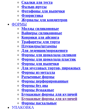
Скалки для теста
Фальш-ярусы
Фотофоны для выпечки
Флористика
Журналы для кондитеров
ФОРМЫ
Молды силиконовые
Вайнеры силиконовые
Коврики для айсинга
Трафареты для торта
Плунжеры/штампы
Для леденцов/мороженого
Формы для шоколада силикон
Формы для шоколада пластик
Формы для выпечки
Для муссовых тортов, пирожных
Формы из металла
Разъемные формы
Формы перфорированные
Формы без дна
Формы бумажные
Бумажные формы для куличей
Бумажные формы для куличей
Формы пасхальные
УПАКОВКА