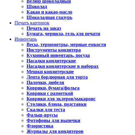
Велюр шоколадный
Шоколад
Какао и какао-масло
Шоколадная глазурь
Печать картинок
Печать на заказ
Бумага, чернила, гель для печати
Инвентарь
Весы, термометры, мерные емкости
Инструменты кондитера
Кухонный инвентарь, посуда
Насадки кондитерские
Насадки кондитерские в наборах
Мешки кондитерские
Лента бордюрная для торта
Палочки, дюбеля
Коврики, бумага/фольга
Коврики с разметкой
Коврики для эклеров/макаронс
Столики, блюда, подставки
Скалки для теста
Фальш-ярусы
Фотофоны для выпечки
Флористика
Журналы для кондитеров