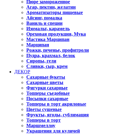
Пюре замороженное
Агар, пектин, желатин
Ароматизаторы пищевые
Айсинг, помадка
Ваниль и специи
Изомальт, карамель
Ореховая продукция, Мука
Мастика Марципан
Марципан
Рожки, печенье, профитроли
Пудра, крахмал, белок
Сиропы, гели
Сливки, сыр, крем
ДЕКОР
Сахарные букеты
Сахарные цветы
Фигурки сахарные
Топперы съедобные
Посыпки сахарные
Топперы в торт акриловые
Цветы сушеные
Фрукты, ягоды, сублимация
Топперы в торт
Маршмеллоу
Украшения для куличей