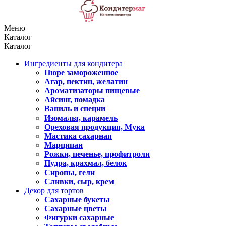
Меню
Каталог
Каталог
Ингредиенты для кондитера
Пюре замороженное
Агар, пектин, желатин
Ароматизаторы пищевые
Айсинг, помадка
Ваниль и специи
Изомальт, карамель
Ореховая продукция, Мука
Мастика сахарная
Марципан
Рожки, печенье, профитроли
Пудра, крахмал, белок
Сиропы, гели
Сливки, сыр, крем
Декор для тортов
Сахарные букеты
Сахарные цветы
Фигурки сахарные