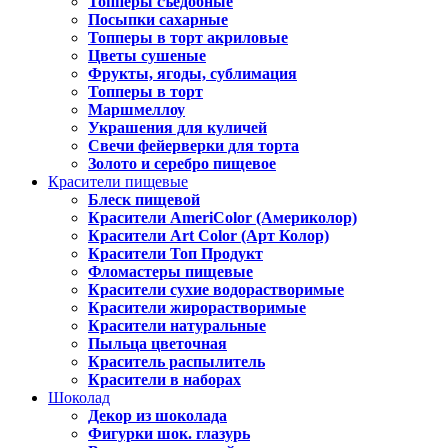
Топперы съедобные
Посыпки сахарные
Топперы в торт акриловые
Цветы сушеные
Фрукты, ягоды, сублимация
Топперы в торт
Маршмеллоу
Украшения для куличей
Свечи фейерверки для торта
Золото и серебро пищевое
Красители пищевые
Блеск пищевой
Красители AmeriColor (Америколор)
Красители Art Color (Арт Колор)
Красители Топ Продукт
Фломастеры пищевые
Красители сухие водорастворимые
Красители жирорастворимые
Красители натуральные
Пыльца цветочная
Краситель распылитель
Красители в наборах
Шоколад
Декор из шоколада
Фигурки шок. глазурь