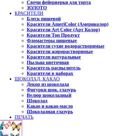
Свечи фейерверки для торта
ЗОЛОТО
КРАСИТЕЛИ
Блеск пищевой
Красители AmeriColor (Америколор)
Красители Art Color (Арт Колор)
Красители Топ Продукт
Фломастеры пищевые
Красители сухие водорастворимые
Красители жирорастворимые
Красители натуральные
Пыльца цветочная
Краситель распылитель
Красители в наборах
ШОКОЛАД, КАКАО
Декор из шоколада
Фигурки шок. глазурь
Велюр шоколадный
Шоколад
Какао и какао-масло
Шоколадная глазурь
ПЕЧАТЬ