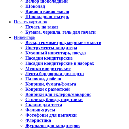
Велюр шоколадный
Шоколад
Какао и какао-масло
Шоколадная глазурь
Печать картинок
Печать на заказ
Бумага, чернила, гель для печати
Инвентарь
Весы, термометры, мерные емкости
Инструменты кондитера
Кухонный инвентарь, посуда
Насадки кондитерские
Насадки кондитерские в наборах
Мешки кондитерские
Лента бордюрная для торта
Палочки, дюбеля
Коврики, бумага/фольга
Коврики с разметкой
Коврики для эклеров/макаронс
Столики, блюда, подставки
Скалки для теста
Фальш-ярусы
Фотофоны для выпечки
Флористика
Журналы для кондитеров