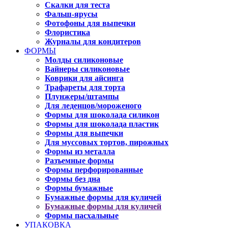
Скалки для теста
Фальш-ярусы
Фотофоны для выпечки
Флористика
Журналы для кондитеров
ФОРМЫ
Молды силиконовые
Вайнеры силиконовые
Коврики для айсинга
Трафареты для торта
Плунжеры/штампы
Для леденцов/мороженого
Формы для шоколада силикон
Формы для шоколада пластик
Формы для выпечки
Для муссовых тортов, пирожных
Формы из металла
Разъемные формы
Формы перфорированные
Формы без дна
Формы бумажные
Бумажные формы для куличей
Бумажные формы для куличей
Формы пасхальные
УПАКОВКА