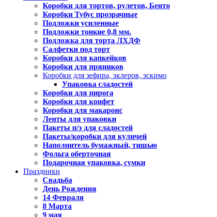
Коробки для тортов, рулетов, Бенто
Коробки Тубус прозрачные
Подложки усиленные
Подложки тонкие 0,8 мм.
Подложка для торта ЛХДФ
Салфетки под торт
Коробки для капкейков
Коробки для пряников
Коробки для зефира, эклеров, эскимо
Упаковка сладостей
Коробки для пирога
Коробки для конфет
Коробки для макаронс
Ленты для упаковки
Пакеты п/э для сладостей
Пакеты/коробки для куличей
Наполнитель бумажный, тишью
Фольга оберточная
Подарочная упаковка, сумки
Праздники
Свадьба
День Рождения
14 Февраля
8 Марта
9 мая