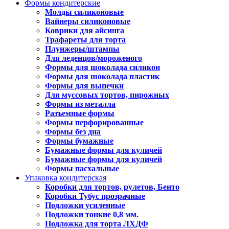
Формы кондитерские
Молды силиконовые
Вайнеры силиконовые
Коврики для айсинга
Трафареты для торта
Плунжеры/штампы
Для леденцов/мороженого
Формы для шоколада силикон
Формы для шоколада пластик
Формы для выпечки
Для муссовых тортов, пирожных
Формы из металла
Разъемные формы
Формы перфорированные
Формы без дна
Формы бумажные
Бумажные формы для куличей
Бумажные формы для куличей
Формы пасхальные
Упаковка кондитерская
Коробки для тортов, рулетов, Бенто
Коробки Тубус прозрачные
Подложки усиленные
Подложки тонкие 0,8 мм.
Подложка для торта ЛХДФ