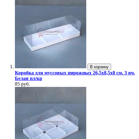
В корзину
Коробка для муссовых пирожных 26,5х8,5х8 см. 3 яч.
Белая пл/кр
85 руб.