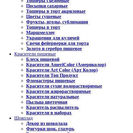
Топперы съедобные
Посыпки сахарные
Топперы в торт акриловые
Цветы сушеные
Фрукты, ягоды, сублимация
Топперы в торт
Маршмеллоу
Украшения для куличей
Свечи фейерверки для торта
Золото и серебро пищевое
Красители пищевые
Блеск пищевой
Красители AmeriColor (Америколор)
Красители Art Color (Арт Колор)
Красители Топ Продукт
Фломастеры пищевые
Красители сухие водорастворимые
Красители жирорастворимые
Красители натуральные
Пыльца цветочная
Краситель распылитель
Красители в наборах
Шоколад
Декор из шоколада
Фигурки шок. глазурь