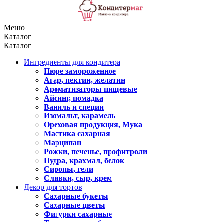
Меню
Каталог
Каталог
Ингредиенты для кондитера
Пюре замороженное
Агар, пектин, желатин
Ароматизаторы пищевые
Айсинг, помадка
Ваниль и специи
Изомальт, карамель
Ореховая продукция, Мука
Мастика сахарная
Марципан
Рожки, печенье, профитроли
Пудра, крахмал, белок
Сиропы, гели
Сливки, сыр, крем
Декор для тортов
Сахарные букеты
Сахарные цветы
Фигурки сахарные