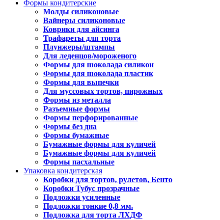
Формы кондитерские
Молды силиконовые
Вайнеры силиконовые
Коврики для айсинга
Трафареты для торта
Плунжеры/штампы
Для леденцов/мороженого
Формы для шоколада силикон
Формы для шоколада пластик
Формы для выпечки
Для муссовых тортов, пирожных
Формы из металла
Разъемные формы
Формы перфорированные
Формы без дна
Формы бумажные
Бумажные формы для куличей
Бумажные формы для куличей
Формы пасхальные
Упаковка кондитерская
Коробки для тортов, рулетов, Бенто
Коробки Тубус прозрачные
Подложки усиленные
Подложки тонкие 0,8 мм.
Подложка для торта ЛХДФ