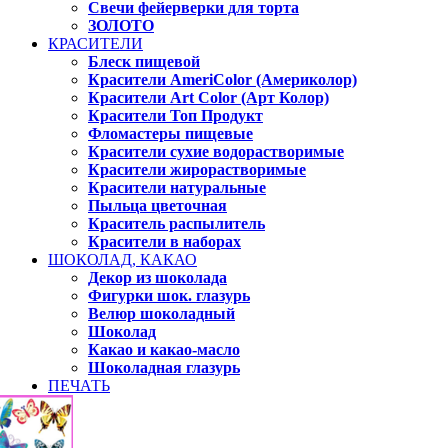
Свечи фейерверки для торта
ЗОЛОТО
КРАСИТЕЛИ
Блеск пищевой
Красители AmeriColor (Америколор)
Красители Art Color (Арт Колор)
Красители Топ Продукт
Фломастеры пищевые
Красители сухие водорастворимые
Красители жирорастворимые
Красители натуральные
Пыльца цветочная
Краситель распылитель
Красители в наборах
ШОКОЛАД, КАКАО
Декор из шоколада
Фигурки шок. глазурь
Велюр шоколадный
Шоколад
Какао и какао-масло
Шоколадная глазурь
ПЕЧАТЬ