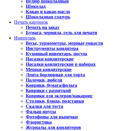
Велюр шоколадный
Шоколад
Какао и какао-масло
Шоколадная глазурь
Печать картинок
Печать на заказ
Бумага, чернила, гель для печати
Инвентарь
Весы, термометры, мерные емкости
Инструменты кондитера
Кухонный инвентарь, посуда
Насадки кондитерские
Насадки кондитерские в наборах
Мешки кондитерские
Лента бордюрная для торта
Палочки, дюбеля
Коврики, бумага/фольга
Коврики с разметкой
Коврики для эклеров/макаронс
Столики, блюда, подставки
Скалки для теста
Фальш-ярусы
Фотофоны для выпечки
Флористика
Журналы для кондитеров