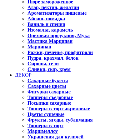
Пюре замороженное
Агар, пектин, желатин
Ароматизаторы пищевые
Айсинг, помадка
Ваниль и специи
Изомальт, карамель
Ореховая продукция, Мука
Мастика Марципан
Марципан
Рожки, печенье, профитроли
Пудра, крахмал, белок
Сиропы, гели
Сливки, сыр, крем
ДЕКОР
Сахарные букеты
Сахарные цветы
Фигурки сахарные
Топперы съедобные
Посыпки сахарные
Топперы в торт акриловые
Цветы сушеные
Фрукты, ягоды, сублимация
Топперы в торт
Маршмеллоу
Украшения для куличей