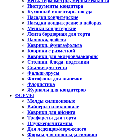
Весы, термометры, мерные емкости
Инструменты кондитера
Кухонный инвентарь, посуда
Насадки кондитерские
Насадки кондитерские в наборах
Мешки кондитерские
Лента бордюрная для торта
Палочки, дюбеля
Коврики, бумага/фольга
Коврики с разметкой
Коврики для эклеров/макаронс
Столики, блюда, подставки
Скалки для теста
Фальш-ярусы
Фотофоны для выпечки
Флористика
Журналы для кондитеров
ФОРМЫ
Молды силиконовые
Вайнеры силиконовые
Коврики для айсинга
Трафареты для торта
Плунжеры/штампы
Для леденцов/мороженого
Формы для шоколада силикон