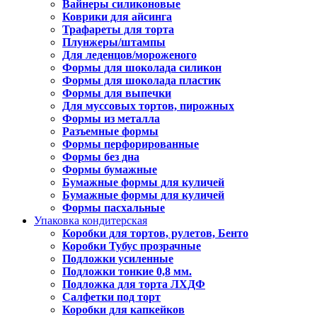
Вайнеры силиконовые
Коврики для айсинга
Трафареты для торта
Плунжеры/штампы
Для леденцов/мороженого
Формы для шоколада силикон
Формы для шоколада пластик
Формы для выпечки
Для муссовых тортов, пирожных
Формы из металла
Разъемные формы
Формы перфорированные
Формы без дна
Формы бумажные
Бумажные формы для куличей
Бумажные формы для куличей
Формы пасхальные
Упаковка кондитерская
Коробки для тортов, рулетов, Бенто
Коробки Тубус прозрачные
Подложки усиленные
Подложки тонкие 0,8 мм.
Подложка для торта ЛХДФ
Салфетки под торт
Коробки для капкейков