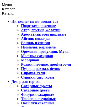
Меню
Каталог
Каталог
Ингредиенты для кондитера
Пюре замороженное
Агар, пектин, желатин
Ароматизаторы пищевые
Айсинг, помадка
Ваниль и специи
Изомальт, карамель
Ореховая продукция, Мука
Мастика сахарная
Марципан
Рожки, печенье, профитроли
Пудра, крахмал, белок
Сиропы, гели
Сливки, сыр, крем
Декор для тортов
Сахарные букеты
Сахарные цветы
Фигурки сахарные
Топперы съедобные
Посыпки сахарные