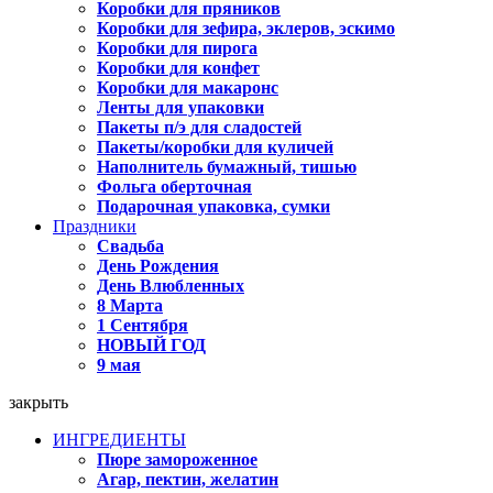
Коробки для пряников
Коробки для зефира, эклеров, эскимо
Коробки для пирога
Коробки для конфет
Коробки для макаронс
Ленты для упаковки
Пакеты п/э для сладостей
Пакеты/коробки для куличей
Наполнитель бумажный, тишью
Фольга оберточная
Подарочная упаковка, сумки
Праздники
Свадьба
День Рождения
День Влюбленных
8 Марта
1 Сентября
НОВЫЙ ГОД
9 мая
закрыть
ИНГРЕДИЕНТЫ
Пюре замороженное
Агар, пектин, желатин