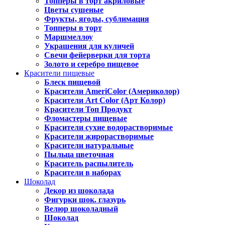
Топперы в торт акриловые
Цветы сушеные
Фрукты, ягоды, сублимация
Топперы в торт
Маршмеллоу
Украшения для куличей
Свечи фейерверки для торта
Золото и серебро пищевое
Красители пищевые
Блеск пищевой
Красители AmeriColor (Америколор)
Красители Art Color (Арт Колор)
Красители Топ Продукт
Фломастеры пищевые
Красители сухие водорастворимые
Красители жирорастворимые
Красители натуральные
Пыльца цветочная
Краситель распылитель
Красители в наборах
Шоколад
Декор из шоколада
Фигурки шок. глазурь
Велюр шоколадный
Шоколад