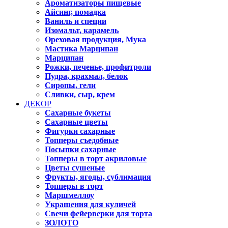
Ароматизаторы пищевые
Айсинг, помадка
Ваниль и специи
Изомальт, карамель
Ореховая продукция, Мука
Мастика Марципан
Марципан
Рожки, печенье, профитроли
Пудра, крахмал, белок
Сиропы, гели
Сливки, сыр, крем
ДЕКОР
Сахарные букеты
Сахарные цветы
Фигурки сахарные
Топперы съедобные
Посыпки сахарные
Топперы в торт акриловые
Цветы сушеные
Фрукты, ягоды, сублимация
Топперы в торт
Маршмеллоу
Украшения для куличей
Свечи фейерверки для торта
ЗОЛОТО