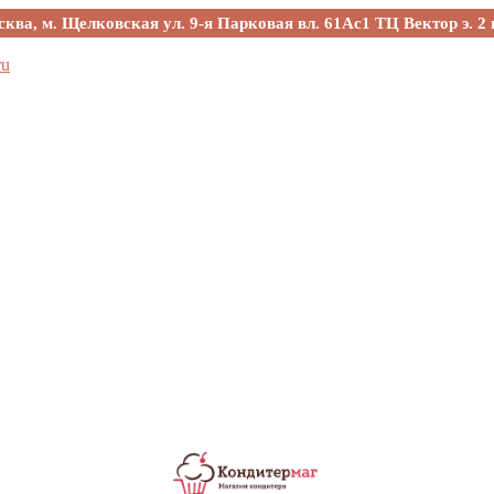
сква, м. Щелковская ул. 9-я Парковая вл. 61Ас1 ТЦ Вектор э. 2 
ru