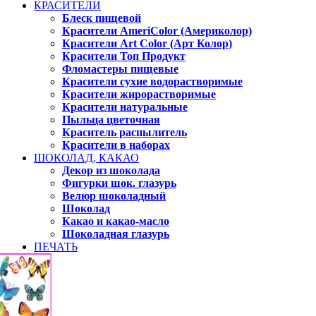
КРАСИТЕЛИ
Блеск пищевой
Красители AmeriColor (Америколор)
Красители Art Color (Арт Колор)
Красители Топ Продукт
Фломастеры пищевые
Красители сухие водорастворимые
Красители жирорастворимые
Красители натуральные
Пыльца цветочная
Краситель распылитель
Красители в наборах
ШОКОЛАД, КАКАО
Декор из шоколада
Фигурки шок. глазурь
Велюр шоколадный
Шоколад
Какао и какао-масло
Шоколадная глазурь
ПЕЧАТЬ