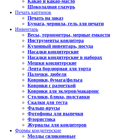
Какао и какао-масло
Шоколадная глазурь
Печать картинок
Печать на заказ
Бумага, чернила, гель для печати
Инвентарь
Весы, термометры, мерные емкости
Инструменты кондитера
Кухонный инвентарь, посуда
Насадки кондитерские
Насадки кондитерские в наборах
Мешки кондитерские
Лента бордюрная для торта
Палочки, дюбеля
Коврики, бумага/фольга
Коврики с разметкой
Коврики для эклеров/макаронс
Столики, блюда, подставки
Скалки для теста
Фальш-ярусы
Фотофоны для выпечки
Флористика
Журналы для кондитеров
Формы кондитерские
Молды силиконовые