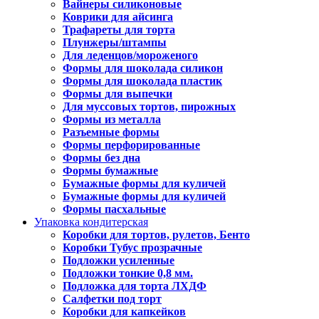
Вайнеры силиконовые
Коврики для айсинга
Трафареты для торта
Плунжеры/штампы
Для леденцов/мороженого
Формы для шоколада силикон
Формы для шоколада пластик
Формы для выпечки
Для муссовых тортов, пирожных
Формы из металла
Разъемные формы
Формы перфорированные
Формы без дна
Формы бумажные
Бумажные формы для куличей
Бумажные формы для куличей
Формы пасхальные
Упаковка кондитерская
Коробки для тортов, рулетов, Бенто
Коробки Тубус прозрачные
Подложки усиленные
Подложки тонкие 0,8 мм.
Подложка для торта ЛХДФ
Салфетки под торт
Коробки для капкейков