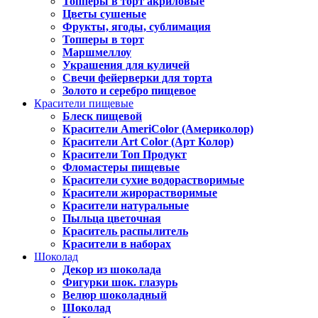
Топперы в торт акриловые
Цветы сушеные
Фрукты, ягоды, сублимация
Топперы в торт
Маршмеллоу
Украшения для куличей
Свечи фейерверки для торта
Золото и серебро пищевое
Красители пищевые
Блеск пищевой
Красители AmeriColor (Америколор)
Красители Art Color (Арт Колор)
Красители Топ Продукт
Фломастеры пищевые
Красители сухие водорастворимые
Красители жирорастворимые
Красители натуральные
Пыльца цветочная
Краситель распылитель
Красители в наборах
Шоколад
Декор из шоколада
Фигурки шок. глазурь
Велюр шоколадный
Шоколад