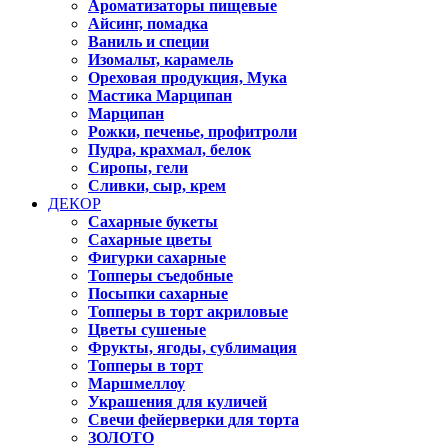
Ароматизаторы пищевые
Айсинг, помадка
Ваниль и специи
Изомальт, карамель
Ореховая продукция, Мука
Мастика Марципан
Марципан
Рожки, печенье, профитроли
Пудра, крахмал, белок
Сиропы, гели
Сливки, сыр, крем
ДЕКОР
Сахарные букеты
Сахарные цветы
Фигурки сахарные
Топперы съедобные
Посыпки сахарные
Топперы в торт акриловые
Цветы сушеные
Фрукты, ягоды, сублимация
Топперы в торт
Маршмеллоу
Украшения для куличей
Свечи фейерверки для торта
ЗОЛОТО