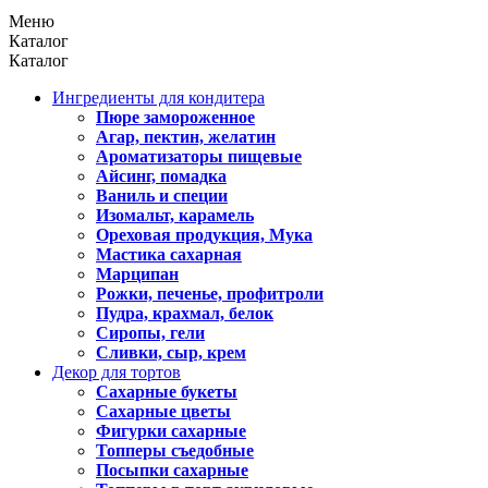
Меню
Каталог
Каталог
Ингредиенты для кондитера
Пюре замороженное
Агар, пектин, желатин
Ароматизаторы пищевые
Айсинг, помадка
Ваниль и специи
Изомальт, карамель
Ореховая продукция, Мука
Мастика сахарная
Марципан
Рожки, печенье, профитроли
Пудра, крахмал, белок
Сиропы, гели
Сливки, сыр, крем
Декор для тортов
Сахарные букеты
Сахарные цветы
Фигурки сахарные
Топперы съедобные
Посыпки сахарные