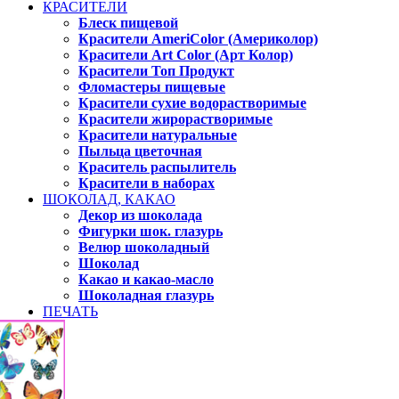
КРАСИТЕЛИ
Блеск пищевой
Красители AmeriColor (Америколор)
Красители Art Color (Арт Колор)
Красители Топ Продукт
Фломастеры пищевые
Красители сухие водорастворимые
Красители жирорастворимые
Красители натуральные
Пыльца цветочная
Краситель распылитель
Красители в наборах
ШОКОЛАД, КАКАО
Декор из шоколада
Фигурки шок. глазурь
Велюр шоколадный
Шоколад
Какао и какао-масло
Шоколадная глазурь
ПЕЧАТЬ