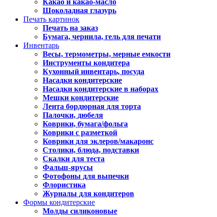
Какао и какао-масло
Шоколадная глазурь
Печать картинок
Печать на заказ
Бумага, чернила, гель для печати
Инвентарь
Весы, термометры, мерные емкости
Инструменты кондитера
Кухонный инвентарь, посуда
Насадки кондитерские
Насадки кондитерские в наборах
Мешки кондитерские
Лента бордюрная для торта
Палочки, дюбеля
Коврики, бумага/фольга
Коврики с разметкой
Коврики для эклеров/макаронс
Столики, блюда, подставки
Скалки для теста
Фальш-ярусы
Фотофоны для выпечки
Флористика
Журналы для кондитеров
Формы кондитерские
Молды силиконовые