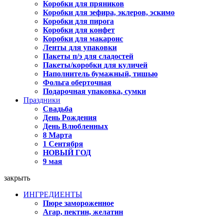
Коробки для пряников
Коробки для зефира, эклеров, эскимо
Коробки для пирога
Коробки для конфет
Коробки для макаронс
Ленты для упаковки
Пакеты п/э для сладостей
Пакеты/коробки для куличей
Наполнитель бумажный, тишью
Фольга оберточная
Подарочная упаковка, сумки
Праздники
Свадьба
День Рождения
День Влюбленных
8 Марта
1 Сентября
НОВЫЙ ГОД
9 мая
закрыть
ИНГРЕДИЕНТЫ
Пюре замороженное
Агар, пектин, желатин