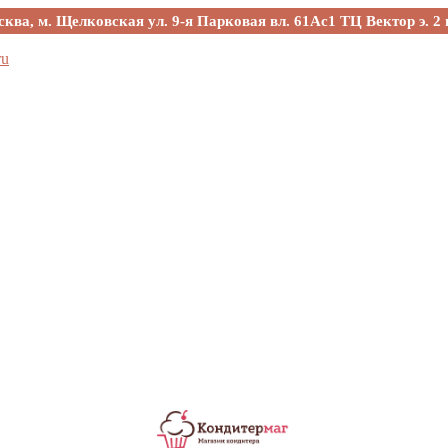
сква, м. Щелковская ул. 9-я Парковая вл. 61Ас1 ТЦ Вектор э. 2 
ru