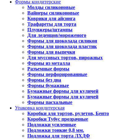
Формы кондитерские
Молды силиконовые
Вайнеры силиконовые
Коврики для айсинга
Трафареты для торта
Плунжеры/штампы
Для леденцов/мороженого
Формы для шоколада силикон
Формы для шоколада пластик
Формы для выпечки
Для муссовых тортов, пирожных
Формы из металла
Разъемные формы
Формы перфорированные
Формы без дна
Формы бумажные
Бумажные формы для куличей
Бумажные формы для куличей
Формы пасхальные
Упаковка кондитерская
Коробки для тортов, рулетов, Бенто
Коробки Тубус прозрачные
Подложки усиленные
Подложки тонкие 0,8 мм.
Подложка для торта ЛХДФ