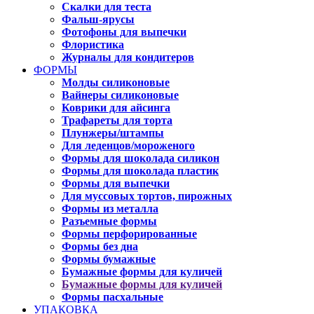
Скалки для теста
Фальш-ярусы
Фотофоны для выпечки
Флористика
Журналы для кондитеров
ФОРМЫ
Молды силиконовые
Вайнеры силиконовые
Коврики для айсинга
Трафареты для торта
Плунжеры/штампы
Для леденцов/мороженого
Формы для шоколада силикон
Формы для шоколада пластик
Формы для выпечки
Для муссовых тортов, пирожных
Формы из металла
Разъемные формы
Формы перфорированные
Формы без дна
Формы бумажные
Бумажные формы для куличей
Бумажные формы для куличей
Формы пасхальные
УПАКОВКА