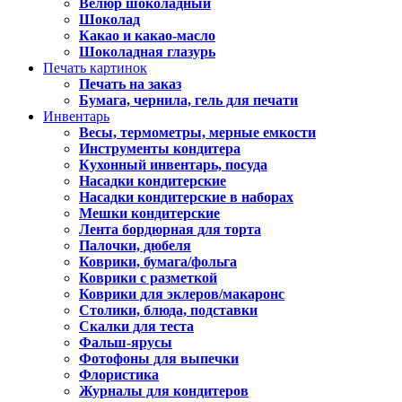
Велюр шоколадный
Шоколад
Какао и какао-масло
Шоколадная глазурь
Печать картинок
Печать на заказ
Бумага, чернила, гель для печати
Инвентарь
Весы, термометры, мерные емкости
Инструменты кондитера
Кухонный инвентарь, посуда
Насадки кондитерские
Насадки кондитерские в наборах
Мешки кондитерские
Лента бордюрная для торта
Палочки, дюбеля
Коврики, бумага/фольга
Коврики с разметкой
Коврики для эклеров/макаронс
Столики, блюда, подставки
Скалки для теста
Фальш-ярусы
Фотофоны для выпечки
Флористика
Журналы для кондитеров