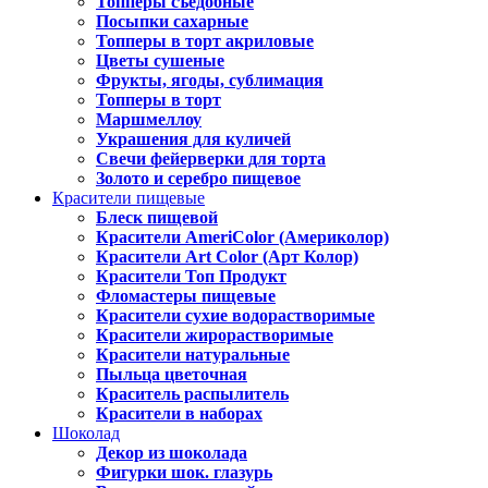
Топперы съедобные
Посыпки сахарные
Топперы в торт акриловые
Цветы сушеные
Фрукты, ягоды, сублимация
Топперы в торт
Маршмеллоу
Украшения для куличей
Свечи фейерверки для торта
Золото и серебро пищевое
Красители пищевые
Блеск пищевой
Красители AmeriColor (Америколор)
Красители Art Color (Арт Колор)
Красители Топ Продукт
Фломастеры пищевые
Красители сухие водорастворимые
Красители жирорастворимые
Красители натуральные
Пыльца цветочная
Краситель распылитель
Красители в наборах
Шоколад
Декор из шоколада
Фигурки шок. глазурь