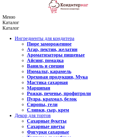
Меню
Каталог
Каталог
Ингредиенты для кондитера
Пюре замороженное
Агар, пектин, желатин
Ароматизаторы пищевые
Айсинг, помадка
Ваниль и специи
Изомальт, карамель
Ореховая продукция, Мука
Мастика сахарная
Марципан
Рожки, печенье, профитроли
Пудра, крахмал, белок
Сиропы, гели
Сливки, сыр, крем
Декор для тортов
Сахарные букеты
Сахарные цветы
Фигурки сахарные