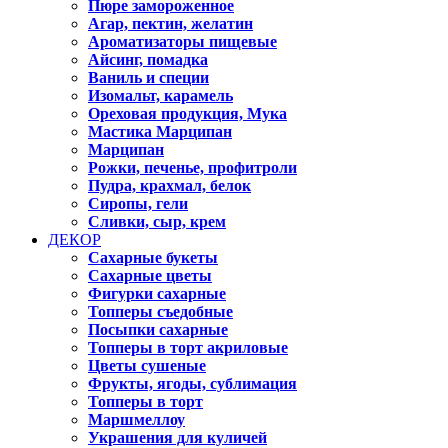
Пюре замороженное
Агар, пектин, желатин
Ароматизаторы пищевые
Айсинг, помадка
Ваниль и специи
Изомальт, карамель
Ореховая продукция, Мука
Мастика Марципан
Марципан
Рожки, печенье, профитроли
Пудра, крахмал, белок
Сиропы, гели
Сливки, сыр, крем
ДЕКОР
Сахарные букеты
Сахарные цветы
Фигурки сахарные
Топперы съедобные
Посыпки сахарные
Топперы в торт акриловые
Цветы сушеные
Фрукты, ягоды, сублимация
Топперы в торт
Маршмеллоу
Украшения для куличей