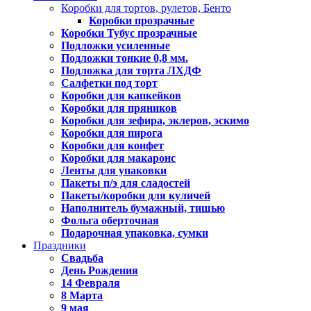
Коробки для тортов, рулетов, Бенто
Коробки прозрачные
Коробки Тубус прозрачные
Подложки усиленные
Подложки тонкие 0,8 мм.
Подложка для торта ЛХДФ
Салфетки под торт
Коробки для капкейков
Коробки для пряников
Коробки для зефира, эклеров, эскимо
Коробки для пирога
Коробки для конфет
Коробки для макаронс
Ленты для упаковки
Пакеты п/э для сладостей
Пакеты/коробки для куличей
Наполнитель бумажный, тишью
Фольга оберточная
Подарочная упаковка, сумки
Праздники
Свадьба
День Рождения
14 Февраля
8 Марта
9 мая