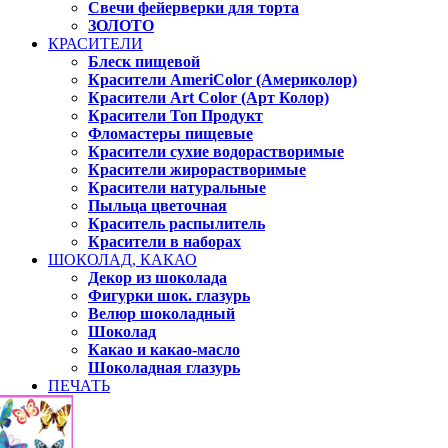
Свечи фейерверки для торта
ЗОЛОТО
КРАСИТЕЛИ
Блеск пищевой
Красители AmeriColor (Америколор)
Красители Art Color (Арт Колор)
Красители Топ Продукт
Фломастеры пищевые
Красители сухие водорастворимые
Красители жирорастворимые
Красители натуральные
Пыльца цветочная
Краситель распылитель
Красители в наборах
ШОКОЛАД, КАКАО
Декор из шоколада
Фигурки шок. глазурь
Велюр шоколадный
Шоколад
Какао и какао-масло
Шоколадная глазурь
ПЕЧАТЬ