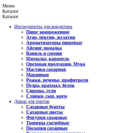
Меню
Каталог
Каталог
Ингредиенты для кондитера
Пюре замороженное
Агар, пектин, желатин
Ароматизаторы пищевые
Айсинг, помадка
Ваниль и специи
Изомальт, карамель
Ореховая продукция, Мука
Мастика сахарная
Марципан
Рожки, печенье, профитроли
Пудра, крахмал, белок
Сиропы, гели
Сливки, сыр, крем
Декор для тортов
Сахарные букеты
Сахарные цветы
Фигурки сахарные
Топперы съедобные
Посыпки сахарные