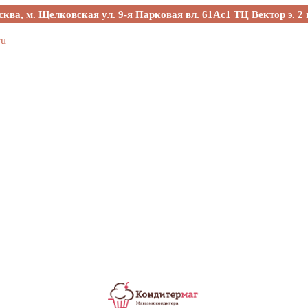
сква, м. Щелковская ул. 9-я Парковая вл. 61Ас1 ТЦ Вектор э. 2 
ru