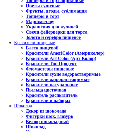
Топперы в торт акриловые
Цветы сушеные
Фрукты, ягоды, сублимация
Топперы в торт
Маршмеллоу
Украшения для куличей
Свечи фейерверки для торта
Золото и серебро пищевое
Красители пищевые
Блеск пищевой
Красители AmeriColor (Америколор)
Красители Art Color (Арт Колор)
Красители Топ Продукт
Фломастеры пищевые
Красители сухие водорастворимые
Красители жирорастворимые
Красители натуральные
Пыльца цветочная
Краситель распылитель
Красители в наборах
Шоколад
Декор из шоколада
Фигурки шок. глазурь
Велюр шоколадный
Шоколад