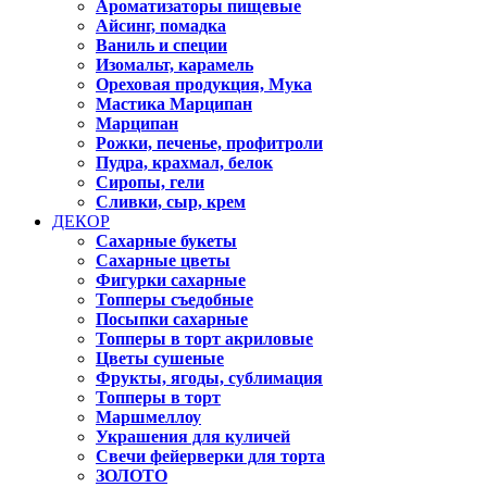
Ароматизаторы пищевые
Айсинг, помадка
Ваниль и специи
Изомальт, карамель
Ореховая продукция, Мука
Мастика Марципан
Марципан
Рожки, печенье, профитроли
Пудра, крахмал, белок
Сиропы, гели
Сливки, сыр, крем
ДЕКОР
Сахарные букеты
Сахарные цветы
Фигурки сахарные
Топперы съедобные
Посыпки сахарные
Топперы в торт акриловые
Цветы сушеные
Фрукты, ягоды, сублимация
Топперы в торт
Маршмеллоу
Украшения для куличей
Свечи фейерверки для торта
ЗОЛОТО