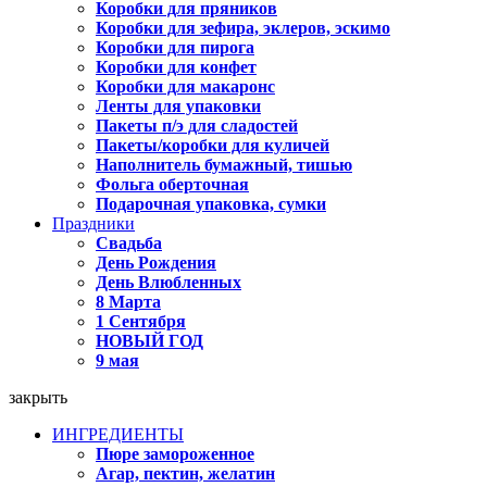
Коробки для пряников
Коробки для зефира, эклеров, эскимо
Коробки для пирога
Коробки для конфет
Коробки для макаронс
Ленты для упаковки
Пакеты п/э для сладостей
Пакеты/коробки для куличей
Наполнитель бумажный, тишью
Фольга оберточная
Подарочная упаковка, сумки
Праздники
Свадьба
День Рождения
День Влюбленных
8 Марта
1 Сентября
НОВЫЙ ГОД
9 мая
закрыть
ИНГРЕДИЕНТЫ
Пюре замороженное
Агар, пектин, желатин