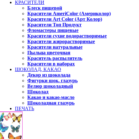
КРАСИТЕЛИ
Блеск пищевой
Красители AmeriColor (Америколор)
Красители Art Color (Арт Колор)
Красители Топ Продукт
Фломастеры пищевые
Красители сухие водорастворимые
Красители жирорастворимые
Красители натуральные
Пыльца цветочная
Краситель распылитель
Красители в наборах
ШОКОЛАД, КАКАО
Декор из шоколада
Фигурки шок. глазурь
Велюр шоколадный
Шоколад
Какао и какао-масло
Шоколадная глазурь
ПЕЧАТЬ