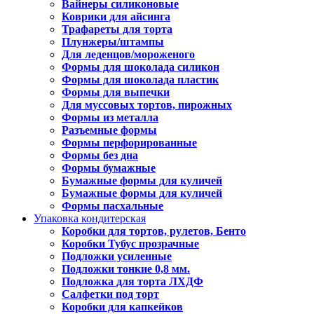
Вайнеры силиконовые
Коврики для айсинга
Трафареты для торта
Плунжеры/штампы
Для леденцов/мороженого
Формы для шоколада силикон
Формы для шоколада пластик
Формы для выпечки
Для муссовых тортов, пирожных
Формы из металла
Разъемные формы
Формы перфорированные
Формы без дна
Формы бумажные
Бумажные формы для куличей
Бумажные формы для куличей
Формы пасхальные
Упаковка кондитерская
Коробки для тортов, рулетов, Бенто
Коробки Тубус прозрачные
Подложки усиленные
Подложки тонкие 0,8 мм.
Подложка для торта ЛХДФ
Салфетки под торт
Коробки для капкейков