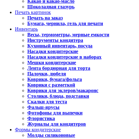
Какао и какао-масло
Шоколадная глазурь
Печать картинок
Печать на заказ
Бумага, чернила, гель для печати
Инвентарь
Весы, термометры, мерные емкости
Инструменты кондитера
Кухонный инвентарь, посуда
Насадки кондитерские
Насадки кондитерские в наборах
Мешки кондитерские
Лента бордюрная для торта
Палочки, дюбеля
Коврики, бумага/фольга
Коврики с разметкой
Коврики для эклеров/макаронс
Столики, блюда, подставки
Скалки для теста
Фальш-ярусы
Фотофоны для выпечки
Флористика
Журналы для кондитеров
Формы кондитерские
Молды силиконовые