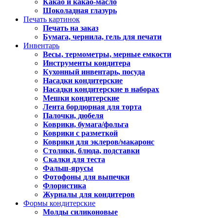
Какао и какао-масло
Шоколадная глазурь
Печать картинок
Печать на заказ
Бумага, чернила, гель для печати
Инвентарь
Весы, термометры, мерные емкости
Инструменты кондитера
Кухонный инвентарь, посуда
Насадки кондитерские
Насадки кондитерские в наборах
Мешки кондитерские
Лента бордюрная для торта
Палочки, дюбеля
Коврики, бумага/фольга
Коврики с разметкой
Коврики для эклеров/макаронс
Столики, блюда, подставки
Скалки для теста
Фальш-ярусы
Фотофоны для выпечки
Флористика
Журналы для кондитеров
Формы кондитерские
Молды силиконовые