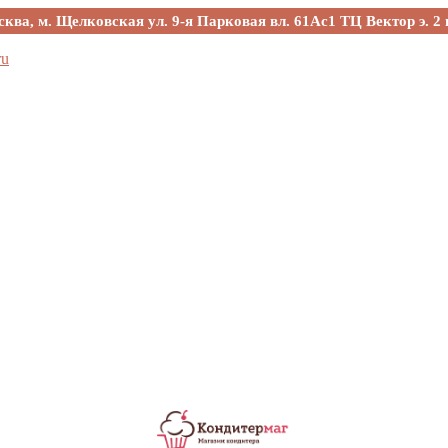
сква, м. Щелковская ул. 9-я Парковая вл. 61Ас1 ТЦ Вектор э. 2 
ru