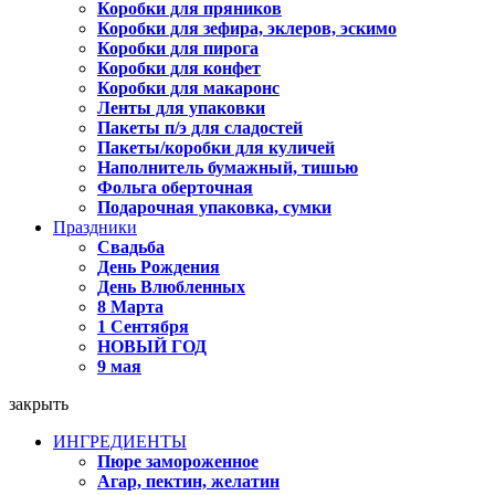
Коробки для пряников
Коробки для зефира, эклеров, эскимо
Коробки для пирога
Коробки для конфет
Коробки для макаронс
Ленты для упаковки
Пакеты п/э для сладостей
Пакеты/коробки для куличей
Наполнитель бумажный, тишью
Фольга оберточная
Подарочная упаковка, сумки
Праздники
Свадьба
День Рождения
День Влюбленных
8 Марта
1 Сентября
НОВЫЙ ГОД
9 мая
закрыть
ИНГРЕДИЕНТЫ
Пюре замороженное
Агар, пектин, желатин