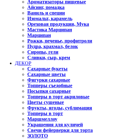
Ароматизаторы пищевые
Айсинг, помадка
Ваниль и специи
Изомальт, карамель
Ореховая продукция, Мука
Мастика Марципан
Марципан
Рожки, печенье, профитроли
Пудра, крахмал, белок
Сиропы, гели
Сливки, сыр, крем
ДЕКОР
Сахарные букеты
Сахарные цветы
Фигурки сахарные
Топперы съедобные
Посыпки сахарные
Топперы в торт акриловые
Цветы сушеные
Фрукты, ягоды, сублимация
Топперы в торт
Маршмеллоу
Украшения для куличей
Свечи фейерверки для торта
ЗОЛОТО