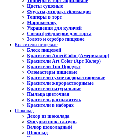
Топперы в торт акриловые
Цветы сушеные
Фрукты, ягоды, сублимация
Топперы в торт
Маршмеллоу
Украшения для куличей
Свечи фейерверки для торта
Золото и серебро пищевое
Красители пищевые
Блеск пищевой
Красители AmeriColor (Америколор)
Красители Art Color (Арт Колор)
Красители Топ Продукт
Фломастеры пищевые
Красители сухие водорастворимые
Красители жирорастворимые
Красители натуральные
Пыльца цветочная
Краситель распылитель
Красители в наборах
Шоколад
Декор из шоколада
Фигурки шок. глазурь
Велюр шоколадный
Шоколад