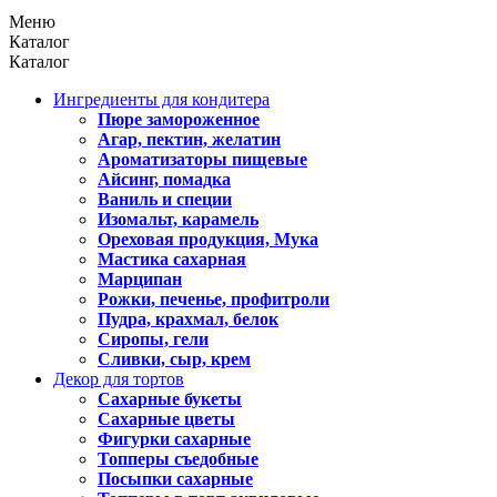
Меню
Каталог
Каталог
Ингредиенты для кондитера
Пюре замороженное
Агар, пектин, желатин
Ароматизаторы пищевые
Айсинг, помадка
Ваниль и специи
Изомальт, карамель
Ореховая продукция, Мука
Мастика сахарная
Марципан
Рожки, печенье, профитроли
Пудра, крахмал, белок
Сиропы, гели
Сливки, сыр, крем
Декор для тортов
Сахарные букеты
Сахарные цветы
Фигурки сахарные
Топперы съедобные
Посыпки сахарные