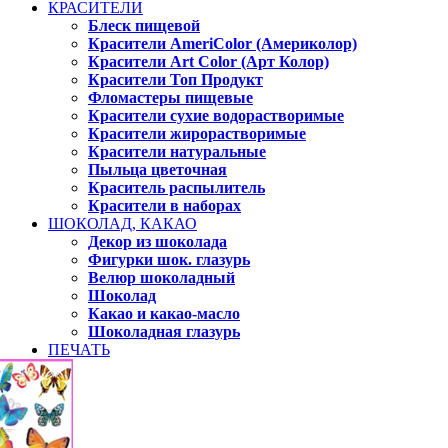
КРАСИТЕЛИ
Блеск пищевой
Красители AmeriColor (Америколор)
Красители Art Color (Арт Колор)
Красители Топ Продукт
Фломастеры пищевые
Красители сухие водорастворимые
Красители жирорастворимые
Красители натуральные
Пыльца цветочная
Краситель распылитель
Красители в наборах
ШОКОЛАД, КАКАО
Декор из шоколада
Фигурки шок. глазурь
Велюр шоколадный
Шоколад
Какао и какао-масло
Шоколадная глазурь
ПЕЧАТЬ