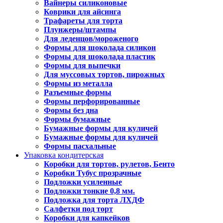
Вайнеры силиконовые
Коврики для айсинга
Трафареты для торта
Плунжеры/штампы
Для леденцов/мороженого
Формы для шоколада силикон
Формы для шоколада пластик
Формы для выпечки
Для муссовых тортов, пирожных
Формы из металла
Разъемные формы
Формы перфорированные
Формы без дна
Формы бумажные
Бумажные формы для куличей
Бумажные формы для куличей
Формы пасхальные
Упаковка кондитерская
Коробки для тортов, рулетов, Бенто
Коробки Тубус прозрачные
Подложки усиленные
Подложки тонкие 0,8 мм.
Подложка для торта ЛХДФ
Салфетки под торт
Коробки для капкейков