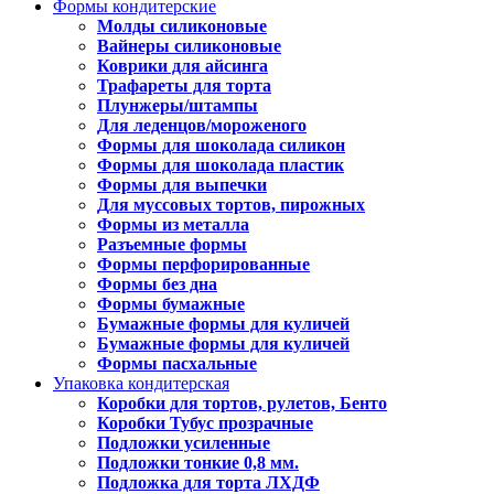
Формы кондитерские
Молды силиконовые
Вайнеры силиконовые
Коврики для айсинга
Трафареты для торта
Плунжеры/штампы
Для леденцов/мороженого
Формы для шоколада силикон
Формы для шоколада пластик
Формы для выпечки
Для муссовых тортов, пирожных
Формы из металла
Разъемные формы
Формы перфорированные
Формы без дна
Формы бумажные
Бумажные формы для куличей
Бумажные формы для куличей
Формы пасхальные
Упаковка кондитерская
Коробки для тортов, рулетов, Бенто
Коробки Тубус прозрачные
Подложки усиленные
Подложки тонкие 0,8 мм.
Подложка для торта ЛХДФ