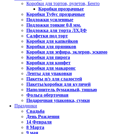
Коробки для тортов, рулетов, Бенто
Коробки прозрачные
Коробки Тубус прозрачные
Подложки усиленные
Подложки тонкие 0,8 мм.
Подложка для торта ЛХДФ
Салфетки под торт
Коробки для капкейков
Коробки для пряников
Коробки для зефира, эклеров, эскимо
Коробки для пирога
Коробки для конфет
Коробки для макаронс
Ленты для упаковки
Пакеты п/э для сладостей
Пакеты/коробки для куличей
Наполнитель бумажный, тишью
Фольга оберточная
Подарочная упаковка, сумки
Праздники
Свадьба
День Рождения
14 Февраля
8 Марта
9 мая