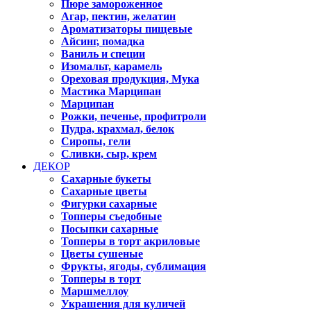
Пюре замороженное
Агар, пектин, желатин
Ароматизаторы пищевые
Айсинг, помадка
Ваниль и специи
Изомальт, карамель
Ореховая продукция, Мука
Мастика Марципан
Марципан
Рожки, печенье, профитроли
Пудра, крахмал, белок
Сиропы, гели
Сливки, сыр, крем
ДЕКОР
Сахарные букеты
Сахарные цветы
Фигурки сахарные
Топперы съедобные
Посыпки сахарные
Топперы в торт акриловые
Цветы сушеные
Фрукты, ягоды, сублимация
Топперы в торт
Маршмеллоу
Украшения для куличей