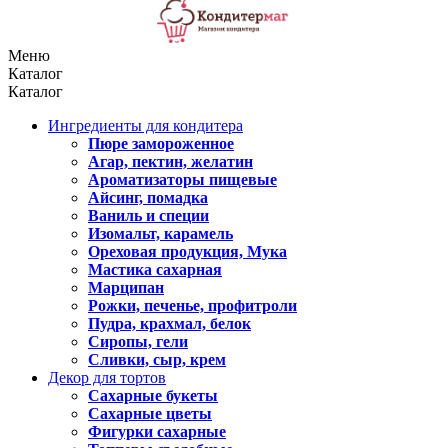
Меню
Каталог
Каталог
Ингредиенты для кондитера
Пюре замороженное
Агар, пектин, желатин
Ароматизаторы пищевые
Айсинг, помадка
Ваниль и специи
Изомальт, карамель
Ореховая продукция, Мука
Мастика сахарная
Марципан
Рожки, печенье, профитроли
Пудра, крахмал, белок
Сиропы, гели
Сливки, сыр, крем
Декор для тортов
Сахарные букеты
Сахарные цветы
Фигурки сахарные