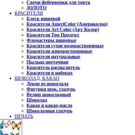
Свечи фейерверки для торта
ЗОЛОТО
КРАСИТЕЛИ
Блеск пищевой
Красители AmeriColor (Америколор)
Красители Art Color (Арт Колор)
Красители Топ Продукт
Фломастеры пищевые
Красители сухие водорастворимые
Красители жирорастворимые
Красители натуральные
Пыльца цветочная
Краситель распылитель
Красители в наборах
ШОКОЛАД, КАКАО
Декор из шоколада
Фигурки шок. глазурь
Велюр шоколадный
Шоколад
Какао и какао-масло
Шоколадная глазурь
ПЕЧАТЬ