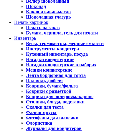
Велюр шоколадный
Шоколад
Какао и какао-масло
Шоколадная глазурь
Печать картинок
Печать на заказ
Бумага, чернила, гель для печати
Инвентарь
Весы, термометры, мерные емкости
Инструменты кондитера
Кухонный инвентарь, посуда
Насадки кондитерские
Насадки кондитерские в наборах
Мешки кондитерские
Лента бордюрная для торта
Палочки, дюбеля
Коврики, бумага/фольга
Коврики с разметкой
Коврики для эклеров/макаронс
Столики, блюда, подставки
Скалки для теста
Фальш-ярусы
Фотофоны для выпечки
Флористика
Журналы для кондитеров