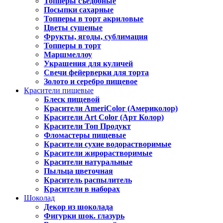
Топперы съедобные
Посыпки сахарные
Топперы в торт акриловые
Цветы сушеные
Фрукты, ягоды, сублимация
Топперы в торт
Маршмеллоу
Украшения для куличей
Свечи фейерверки для торта
Золото и серебро пищевое
Красители пищевые
Блеск пищевой
Красители AmeriColor (Америколор)
Красители Art Color (Арт Колор)
Красители Топ Продукт
Фломастеры пищевые
Красители сухие водорастворимые
Красители жирорастворимые
Красители натуральные
Пыльца цветочная
Краситель распылитель
Красители в наборах
Шоколад
Декор из шоколада
Фигурки шок. глазурь