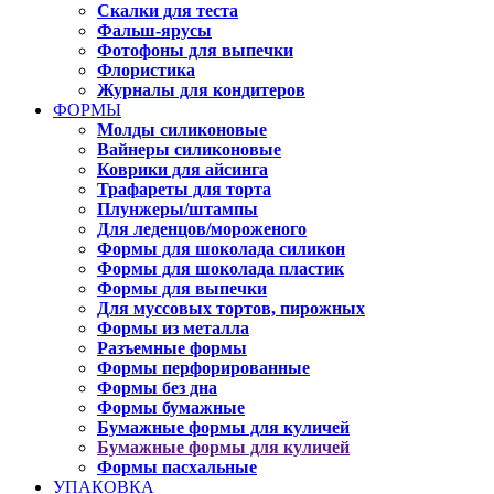
Скалки для теста
Фальш-ярусы
Фотофоны для выпечки
Флористика
Журналы для кондитеров
ФОРМЫ
Молды силиконовые
Вайнеры силиконовые
Коврики для айсинга
Трафареты для торта
Плунжеры/штампы
Для леденцов/мороженого
Формы для шоколада силикон
Формы для шоколада пластик
Формы для выпечки
Для муссовых тортов, пирожных
Формы из металла
Разъемные формы
Формы перфорированные
Формы без дна
Формы бумажные
Бумажные формы для куличей
Бумажные формы для куличей
Формы пасхальные
УПАКОВКА