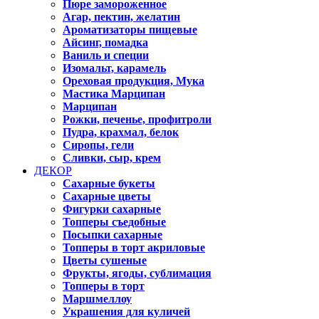
Пюре замороженное
Агар, пектин, желатин
Ароматизаторы пищевые
Айсинг, помадка
Ваниль и специи
Изомальт, карамель
Ореховая продукция, Мука
Мастика Марципан
Марципан
Рожки, печенье, профитроли
Пудра, крахмал, белок
Сиропы, гели
Сливки, сыр, крем
ДЕКОР
Сахарные букеты
Сахарные цветы
Фигурки сахарные
Топперы съедобные
Посыпки сахарные
Топперы в торт акриловые
Цветы сушеные
Фрукты, ягоды, сублимация
Топперы в торт
Маршмеллоу
Украшения для куличей