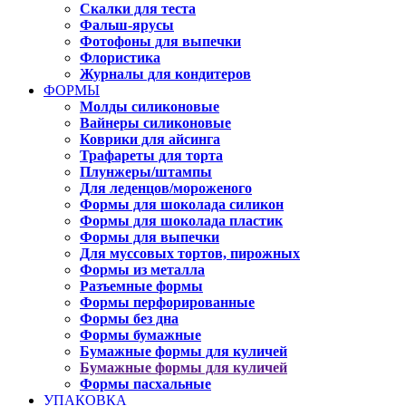
Скалки для теста
Фальш-ярусы
Фотофоны для выпечки
Флористика
Журналы для кондитеров
ФОРМЫ
Молды силиконовые
Вайнеры силиконовые
Коврики для айсинга
Трафареты для торта
Плунжеры/штампы
Для леденцов/мороженого
Формы для шоколада силикон
Формы для шоколада пластик
Формы для выпечки
Для муссовых тортов, пирожных
Формы из металла
Разъемные формы
Формы перфорированные
Формы без дна
Формы бумажные
Бумажные формы для куличей
Бумажные формы для куличей
Формы пасхальные
УПАКОВКА