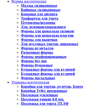
Формы кондитерские
Молды силиконовые
Вайнеры силиконовые
Коврики для айсинга
Трафареты для торта
Плунжеры/штампы
Для леденцов/мороженого
Формы для шоколада силикон
Формы для шоколада пластик
Формы для выпечки
Для муссовых тортов, пирожных
Формы из металла
Разъемные формы
Формы перфорированные
Формы без дна
Формы бумажные
Бумажные формы для куличей
Бумажные формы для куличей
Формы пасхальные
Упаковка кондитерская
Коробки для тортов, рулетов, Бенто
Коробки Тубус прозрачные
Подложки усиленные
Подложки тонкие 0,8 мм.
Подложка для торта ЛХДФ