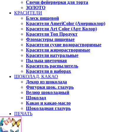
Свечи фейерверки для торта
ЗОЛОТО
КРАСИТЕЛИ
Блеск пищевой
Красители AmeriColor (Америколор)
Красители Art Color (Арт Колор)
Красители Топ Продукт
Фломастеры пищевые
Красители сухие водорастворимые
Красители жирорастворимые
Красители натуральные
Пыльца цветочная
Краситель распылитель
Красители в наборах
ШОКОЛАД, КАКАО
Декор из шоколада
Фигурки шок. глазурь
Велюр шоколадный
Шоколад
Какао и какао-масло
Шоколадная глазурь
ПЕЧАТЬ