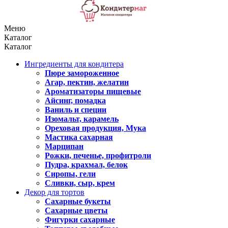
Меню
Каталог
Каталог
Ингредиенты для кондитера
Пюре замороженное
Агар, пектин, желатин
Ароматизаторы пищевые
Айсинг, помадка
Ваниль и специи
Изомальт, карамель
Ореховая продукция, Мука
Мастика сахарная
Марципан
Рожки, печенье, профитроли
Пудра, крахмал, белок
Сиропы, гели
Сливки, сыр, крем
Декор для тортов
Сахарные букеты
Сахарные цветы
Фигурки сахарные