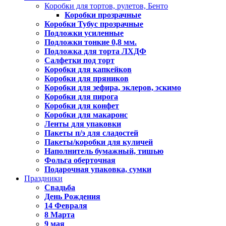
Коробки для тортов, рулетов, Бенто
Коробки прозрачные
Коробки Тубус прозрачные
Подложки усиленные
Подложки тонкие 0,8 мм.
Подложка для торта ЛХДФ
Салфетки под торт
Коробки для капкейков
Коробки для пряников
Коробки для зефира, эклеров, эскимо
Коробки для пирога
Коробки для конфет
Коробки для макаронс
Ленты для упаковки
Пакеты п/э для сладостей
Пакеты/коробки для куличей
Наполнитель бумажный, тишью
Фольга оберточная
Подарочная упаковка, сумки
Праздники
Свадьба
День Рождения
14 Февраля
8 Марта
9 мая