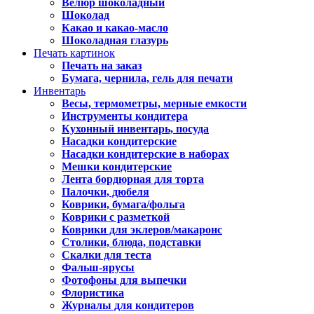
Велюр шоколадный
Шоколад
Какао и какао-масло
Шоколадная глазурь
Печать картинок
Печать на заказ
Бумага, чернила, гель для печати
Инвентарь
Весы, термометры, мерные емкости
Инструменты кондитера
Кухонный инвентарь, посуда
Насадки кондитерские
Насадки кондитерские в наборах
Мешки кондитерские
Лента бордюрная для торта
Палочки, дюбеля
Коврики, бумага/фольга
Коврики с разметкой
Коврики для эклеров/макаронс
Столики, блюда, подставки
Скалки для теста
Фальш-ярусы
Фотофоны для выпечки
Флористика
Журналы для кондитеров