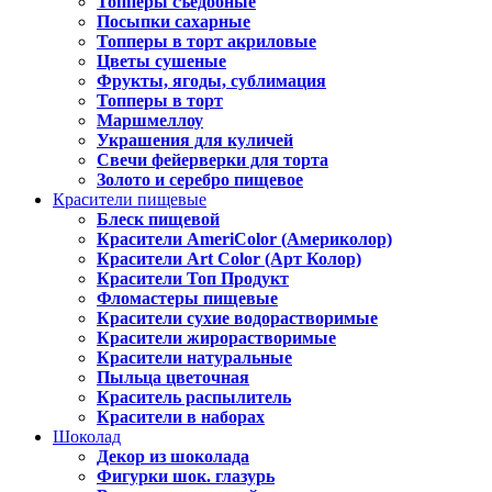
Топперы съедобные
Посыпки сахарные
Топперы в торт акриловые
Цветы сушеные
Фрукты, ягоды, сублимация
Топперы в торт
Маршмеллоу
Украшения для куличей
Свечи фейерверки для торта
Золото и серебро пищевое
Красители пищевые
Блеск пищевой
Красители AmeriColor (Америколор)
Красители Art Color (Арт Колор)
Красители Топ Продукт
Фломастеры пищевые
Красители сухие водорастворимые
Красители жирорастворимые
Красители натуральные
Пыльца цветочная
Краситель распылитель
Красители в наборах
Шоколад
Декор из шоколада
Фигурки шок. глазурь