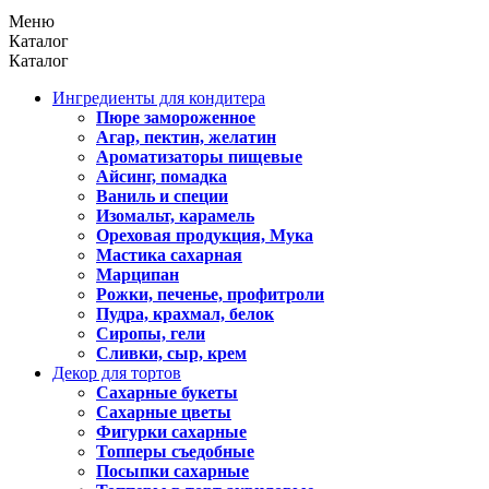
Меню
Каталог
Каталог
Ингредиенты для кондитера
Пюре замороженное
Агар, пектин, желатин
Ароматизаторы пищевые
Айсинг, помадка
Ваниль и специи
Изомальт, карамель
Ореховая продукция, Мука
Мастика сахарная
Марципан
Рожки, печенье, профитроли
Пудра, крахмал, белок
Сиропы, гели
Сливки, сыр, крем
Декор для тортов
Сахарные букеты
Сахарные цветы
Фигурки сахарные
Топперы съедобные
Посыпки сахарные