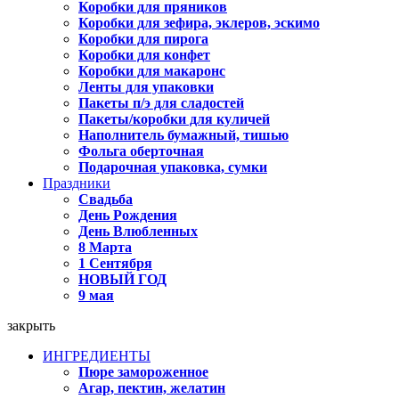
Коробки для пряников
Коробки для зефира, эклеров, эскимо
Коробки для пирога
Коробки для конфет
Коробки для макаронс
Ленты для упаковки
Пакеты п/э для сладостей
Пакеты/коробки для куличей
Наполнитель бумажный, тишью
Фольга оберточная
Подарочная упаковка, сумки
Праздники
Свадьба
День Рождения
День Влюбленных
8 Марта
1 Сентября
НОВЫЙ ГОД
9 мая
закрыть
ИНГРЕДИЕНТЫ
Пюре замороженное
Агар, пектин, желатин