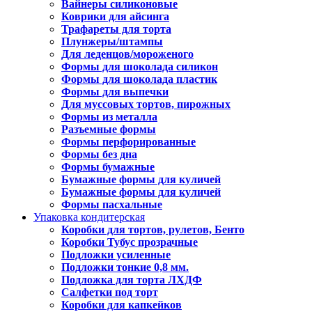
Вайнеры силиконовые
Коврики для айсинга
Трафареты для торта
Плунжеры/штампы
Для леденцов/мороженого
Формы для шоколада силикон
Формы для шоколада пластик
Формы для выпечки
Для муссовых тортов, пирожных
Формы из металла
Разъемные формы
Формы перфорированные
Формы без дна
Формы бумажные
Бумажные формы для куличей
Бумажные формы для куличей
Формы пасхальные
Упаковка кондитерская
Коробки для тортов, рулетов, Бенто
Коробки Тубус прозрачные
Подложки усиленные
Подложки тонкие 0,8 мм.
Подложка для торта ЛХДФ
Салфетки под торт
Коробки для капкейков