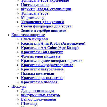
Топперы в торт акриловые
Цветы сушеные
Фрукты, ягоды, сублимация
Топперы в торт
Маршмеллоу
Украшения для куличей
Свечи фейерверки для торта
Золото и серебро пищевое
Красители пищевые
Блеск пищевой
Красители AmeriColor (Америколор)
Красители Art Color (Арт Колор)
Красители Топ Продукт
Фломастеры пищевые
Красители сухие водорастворимые
Красители жирорастворимые
Красители натуральные
Пыльца цветочная
Краситель распылитель
Красители в наборах
Шоколад
Декор из шоколада
Фигурки шок. глазурь
Велюр шоколадный
Шоколад