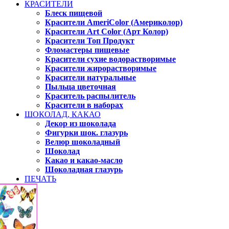
КРАСИТЕЛИ
Блеск пищевой
Красители AmeriColor (Америколор)
Красители Art Color (Арт Колор)
Красители Топ Продукт
Фломастеры пищевые
Красители сухие водорастворимые
Красители жирорастворимые
Красители натуральные
Пыльца цветочная
Краситель распылитель
Красители в наборах
ШОКОЛАД, КАКАО
Декор из шоколада
Фигурки шок. глазурь
Велюр шоколадный
Шоколад
Какао и какао-масло
Шоколадная глазурь
ПЕЧАТЬ