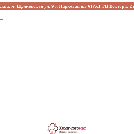
сква, м. Щелковская ул. 9-я Парковая вл. 61Ас1 ТЦ Вектор э. 2 
ru