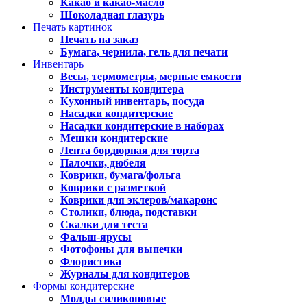
Какао и какао-масло
Шоколадная глазурь
Печать картинок
Печать на заказ
Бумага, чернила, гель для печати
Инвентарь
Весы, термометры, мерные емкости
Инструменты кондитера
Кухонный инвентарь, посуда
Насадки кондитерские
Насадки кондитерские в наборах
Мешки кондитерские
Лента бордюрная для торта
Палочки, дюбеля
Коврики, бумага/фольга
Коврики с разметкой
Коврики для эклеров/макаронс
Столики, блюда, подставки
Скалки для теста
Фальш-ярусы
Фотофоны для выпечки
Флористика
Журналы для кондитеров
Формы кондитерские
Молды силиконовые