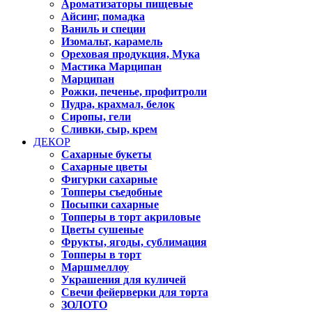
Ароматизаторы пищевые
Айсинг, помадка
Ваниль и специи
Изомальт, карамель
Ореховая продукция, Мука
Мастика Марципан
Марципан
Рожки, печенье, профитроли
Пудра, крахмал, белок
Сиропы, гели
Сливки, сыр, крем
ДЕКОР
Сахарные букеты
Сахарные цветы
Фигурки сахарные
Топперы съедобные
Посыпки сахарные
Топперы в торт акриловые
Цветы сушеные
Фрукты, ягоды, сублимация
Топперы в торт
Маршмеллоу
Украшения для куличей
Свечи фейерверки для торта
ЗОЛОТО