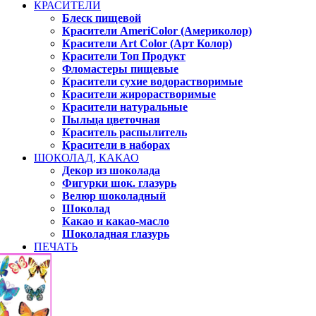
КРАСИТЕЛИ
Блеск пищевой
Красители AmeriColor (Америколор)
Красители Art Color (Арт Колор)
Красители Топ Продукт
Фломастеры пищевые
Красители сухие водорастворимые
Красители жирорастворимые
Красители натуральные
Пыльца цветочная
Краситель распылитель
Красители в наборах
ШОКОЛАД, КАКАО
Декор из шоколада
Фигурки шок. глазурь
Велюр шоколадный
Шоколад
Какао и какао-масло
Шоколадная глазурь
ПЕЧАТЬ