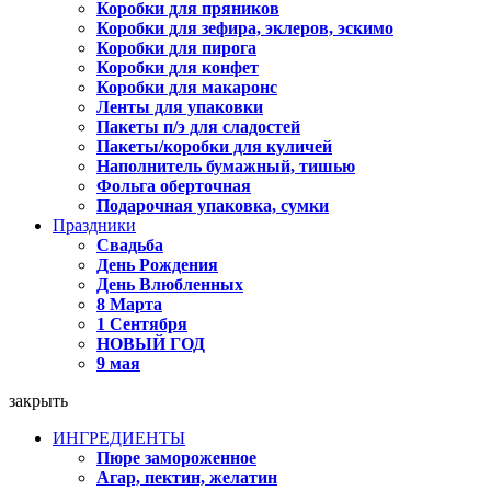
Коробки для пряников
Коробки для зефира, эклеров, эскимо
Коробки для пирога
Коробки для конфет
Коробки для макаронс
Ленты для упаковки
Пакеты п/э для сладостей
Пакеты/коробки для куличей
Наполнитель бумажный, тишью
Фольга оберточная
Подарочная упаковка, сумки
Праздники
Свадьба
День Рождения
День Влюбленных
8 Марта
1 Сентября
НОВЫЙ ГОД
9 мая
закрыть
ИНГРЕДИЕНТЫ
Пюре замороженное
Агар, пектин, желатин