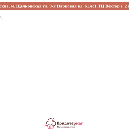
сква, м. Щелковская ул. 9-я Парковая вл. 61Ас1 ТЦ Вектор э. 2 
ru