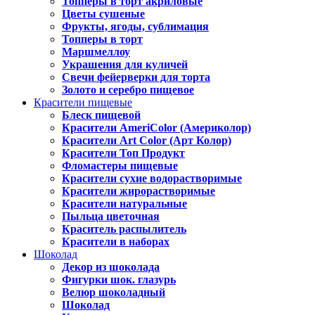
Топперы в торт акриловые
Цветы сушеные
Фрукты, ягоды, сублимация
Топперы в торт
Маршмеллоу
Украшения для куличей
Свечи фейерверки для торта
Золото и серебро пищевое
Красители пищевые
Блеск пищевой
Красители AmeriColor (Америколор)
Красители Art Color (Арт Колор)
Красители Топ Продукт
Фломастеры пищевые
Красители сухие водорастворимые
Красители жирорастворимые
Красители натуральные
Пыльца цветочная
Краситель распылитель
Красители в наборах
Шоколад
Декор из шоколада
Фигурки шок. глазурь
Велюр шоколадный
Шоколад