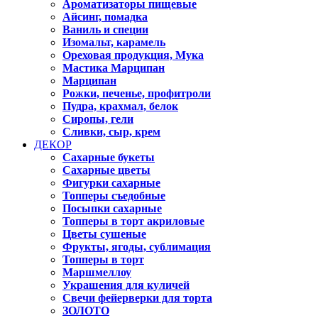
Ароматизаторы пищевые
Айсинг, помадка
Ваниль и специи
Изомальт, карамель
Ореховая продукция, Мука
Мастика Марципан
Марципан
Рожки, печенье, профитроли
Пудра, крахмал, белок
Сиропы, гели
Сливки, сыр, крем
ДЕКОР
Сахарные букеты
Сахарные цветы
Фигурки сахарные
Топперы съедобные
Посыпки сахарные
Топперы в торт акриловые
Цветы сушеные
Фрукты, ягоды, сублимация
Топперы в торт
Маршмеллоу
Украшения для куличей
Свечи фейерверки для торта
ЗОЛОТО