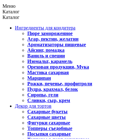
Меню
Каталог
Каталог
Ингредиенты для кондитера
Пюре замороженное
Агар, пектин, желатин
Ароматизаторы пищевые
Айсинг, помадка
Ваниль и специи
Изомальт, карамель
Ореховая продукция, Мука
Мастика сахарная
Марципан
Рожки, печенье, профитроли
Пудра, крахмал, белок
Сиропы, гели
Сливки, сыр, крем
Декор для тортов
Сахарные букеты
Сахарные цветы
Фигурки сахарные
Топперы съедобные
Посыпки сахарные