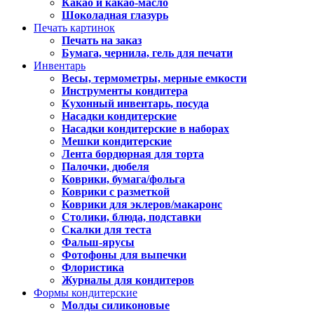
Какао и какао-масло
Шоколадная глазурь
Печать картинок
Печать на заказ
Бумага, чернила, гель для печати
Инвентарь
Весы, термометры, мерные емкости
Инструменты кондитера
Кухонный инвентарь, посуда
Насадки кондитерские
Насадки кондитерские в наборах
Мешки кондитерские
Лента бордюрная для торта
Палочки, дюбеля
Коврики, бумага/фольга
Коврики с разметкой
Коврики для эклеров/макаронс
Столики, блюда, подставки
Скалки для теста
Фальш-ярусы
Фотофоны для выпечки
Флористика
Журналы для кондитеров
Формы кондитерские
Молды силиконовые