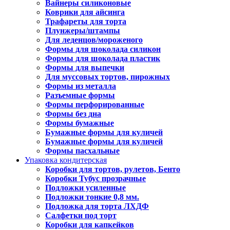
Вайнеры силиконовые
Коврики для айсинга
Трафареты для торта
Плунжеры/штампы
Для леденцов/мороженого
Формы для шоколада силикон
Формы для шоколада пластик
Формы для выпечки
Для муссовых тортов, пирожных
Формы из металла
Разъемные формы
Формы перфорированные
Формы без дна
Формы бумажные
Бумажные формы для куличей
Бумажные формы для куличей
Формы пасхальные
Упаковка кондитерская
Коробки для тортов, рулетов, Бенто
Коробки Тубус прозрачные
Подложки усиленные
Подложки тонкие 0,8 мм.
Подложка для торта ЛХДФ
Салфетки под торт
Коробки для капкейков