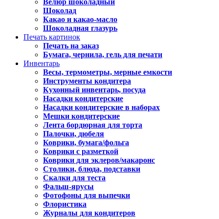
Велюр шоколадный
Шоколад
Какао и какао-масло
Шоколадная глазурь
Печать картинок
Печать на заказ
Бумага, чернила, гель для печати
Инвентарь
Весы, термометры, мерные емкости
Инструменты кондитера
Кухонный инвентарь, посуда
Насадки кондитерские
Насадки кондитерские в наборах
Мешки кондитерские
Лента бордюрная для торта
Палочки, дюбеля
Коврики, бумага/фольга
Коврики с разметкой
Коврики для эклеров/макаронс
Столики, блюда, подставки
Скалки для теста
Фальш-ярусы
Фотофоны для выпечки
Флористика
Журналы для кондитеров