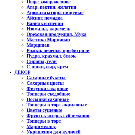
Пюре замороженное
Агар, пектин, желатин
Ароматизаторы пищевые
Айсинг, помадка
Ваниль и специи
Изомальт, карамель
Ореховая продукция, Мука
Мастика Марципан
Марципан
Рожки, печенье, профитроли
Пудра, крахмал, белок
Сиропы, гели
Сливки, сыр, крем
ДЕКОР
Сахарные букеты
Сахарные цветы
Фигурки сахарные
Топперы съедобные
Посыпки сахарные
Топперы в торт акриловые
Цветы сушеные
Фрукты, ягоды, сублимация
Топперы в торт
Маршмеллоу
Украшения для куличей