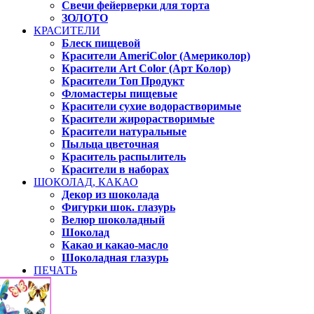
Свечи фейерверки для торта
ЗОЛОТО
КРАСИТЕЛИ
Блеск пищевой
Красители AmeriColor (Америколор)
Красители Art Color (Арт Колор)
Красители Топ Продукт
Фломастеры пищевые
Красители сухие водорастворимые
Красители жирорастворимые
Красители натуральные
Пыльца цветочная
Краситель распылитель
Красители в наборах
ШОКОЛАД, КАКАО
Декор из шоколада
Фигурки шок. глазурь
Велюр шоколадный
Шоколад
Какао и какао-масло
Шоколадная глазурь
ПЕЧАТЬ