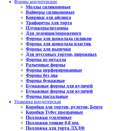
Формы кондитерские
Молды силиконовые
Вайнеры силиконовые
Коврики для айсинга
Трафареты для торта
Плунжеры/штампы
Для леденцов/мороженого
Формы для шоколада силикон
Формы для шоколада пластик
Формы для выпечки
Для муссовых тортов, пирожных
Формы из металла
Разъемные формы
Формы перфорированные
Формы без дна
Формы бумажные
Бумажные формы для куличей
Бумажные формы для куличей
Формы пасхальные
Упаковка кондитерская
Коробки для тортов, рулетов, Бенто
Коробки Тубус прозрачные
Подложки усиленные
Подложки тонкие 0,8 мм.
Подложка для торта ЛХДФ