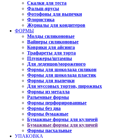
Скалки для теста
Фальш-ярусы
Фотофоны для выпечки
Флористика
Журналы для кондитеров
ФОРМЫ
Молды силиконовые
Вайнеры силиконовые
Коврики для айсинга
Трафареты для торта
Плунжеры/штампы
Для леденцов/мороженого
Формы для шоколада силикон
Формы для шоколада пластик
Формы для выпечки
Для муссовых тортов, пирожных
Формы из металла
Разъемные формы
Формы перфорированные
Формы без дна
Формы бумажные
Бумажные формы для куличей
Бумажные формы для куличей
Формы пасхальные
УПАКОВКА