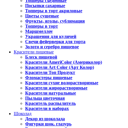
Топперы съедобные
Посыпки сахарные
Топперы в торт акриловые
Цветы сушеные
Фрукты, ягоды, сублимация
Топперы в торт
Маршмеллоу
Украшения для куличей
Свечи фейерверки для торта
Золото и серебро пищевое
Красители пищевые
Блеск пищевой
Красители AmeriColor (Америколор)
Красители Art Color (Арт Колор)
Красители Топ Продукт
Фломастеры пищевые
Красители сухие водорастворимые
Красители жирорастворимые
Красители натуральные
Пыльца цветочная
Краситель распылитель
Красители в наборах
Шоколад
Декор из шоколада
Фигурки шок. глазурь