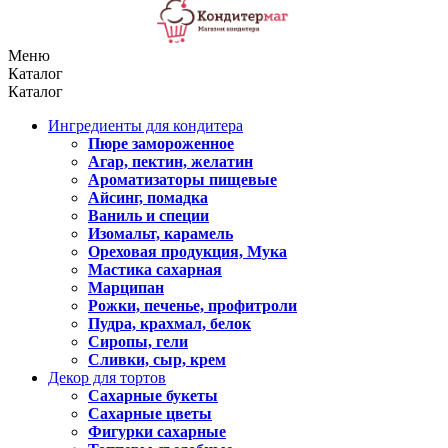
Меню
Каталог
Каталог
Ингредиенты для кондитера
Пюре замороженное
Агар, пектин, желатин
Ароматизаторы пищевые
Айсинг, помадка
Ваниль и специи
Изомальт, карамель
Ореховая продукция, Мука
Мастика сахарная
Марципан
Рожки, печенье, профитроли
Пудра, крахмал, белок
Сиропы, гели
Сливки, сыр, крем
Декор для тортов
Сахарные букеты
Сахарные цветы
Фигурки сахарные