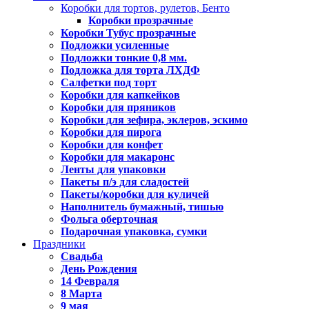
Коробки для тортов, рулетов, Бенто
Коробки прозрачные
Коробки Тубус прозрачные
Подложки усиленные
Подложки тонкие 0,8 мм.
Подложка для торта ЛХДФ
Салфетки под торт
Коробки для капкейков
Коробки для пряников
Коробки для зефира, эклеров, эскимо
Коробки для пирога
Коробки для конфет
Коробки для макаронс
Ленты для упаковки
Пакеты п/э для сладостей
Пакеты/коробки для куличей
Наполнитель бумажный, тишью
Фольга оберточная
Подарочная упаковка, сумки
Праздники
Свадьба
День Рождения
14 Февраля
8 Марта
9 мая