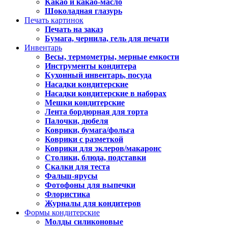
Какао и какао-масло
Шоколадная глазурь
Печать картинок
Печать на заказ
Бумага, чернила, гель для печати
Инвентарь
Весы, термометры, мерные емкости
Инструменты кондитера
Кухонный инвентарь, посуда
Насадки кондитерские
Насадки кондитерские в наборах
Мешки кондитерские
Лента бордюрная для торта
Палочки, дюбеля
Коврики, бумага/фольга
Коврики с разметкой
Коврики для эклеров/макаронс
Столики, блюда, подставки
Скалки для теста
Фальш-ярусы
Фотофоны для выпечки
Флористика
Журналы для кондитеров
Формы кондитерские
Молды силиконовые