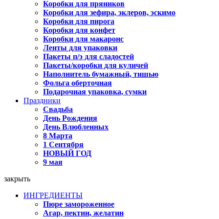
Коробки для пряников
Коробки для зефира, эклеров, эскимо
Коробки для пирога
Коробки для конфет
Коробки для макаронс
Ленты для упаковки
Пакеты п/э для сладостей
Пакеты/коробки для куличей
Наполнитель бумажный, тишью
Фольга оберточная
Подарочная упаковка, сумки
Праздники
Свадьба
День Рождения
День Влюбленных
8 Марта
1 Сентября
НОВЫЙ ГОД
9 мая
закрыть
ИНГРЕДИЕНТЫ
Пюре замороженное
Агар, пектин, желатин