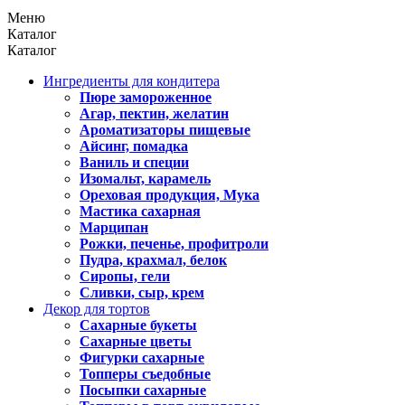
Меню
Каталог
Каталог
Ингредиенты для кондитера
Пюре замороженное
Агар, пектин, желатин
Ароматизаторы пищевые
Айсинг, помадка
Ваниль и специи
Изомальт, карамель
Ореховая продукция, Мука
Мастика сахарная
Марципан
Рожки, печенье, профитроли
Пудра, крахмал, белок
Сиропы, гели
Сливки, сыр, крем
Декор для тортов
Сахарные букеты
Сахарные цветы
Фигурки сахарные
Топперы съедобные
Посыпки сахарные