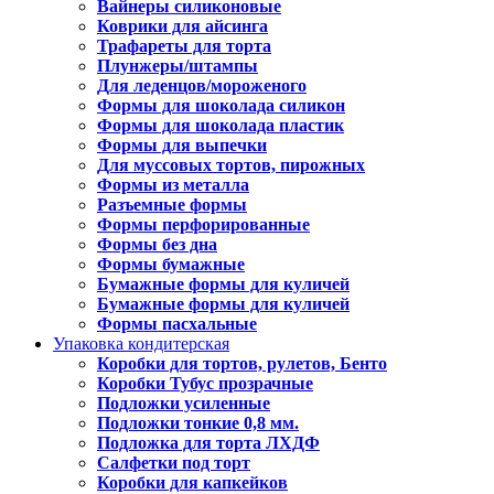
Вайнеры силиконовые
Коврики для айсинга
Трафареты для торта
Плунжеры/штампы
Для леденцов/мороженого
Формы для шоколада силикон
Формы для шоколада пластик
Формы для выпечки
Для муссовых тортов, пирожных
Формы из металла
Разъемные формы
Формы перфорированные
Формы без дна
Формы бумажные
Бумажные формы для куличей
Бумажные формы для куличей
Формы пасхальные
Упаковка кондитерская
Коробки для тортов, рулетов, Бенто
Коробки Тубус прозрачные
Подложки усиленные
Подложки тонкие 0,8 мм.
Подложка для торта ЛХДФ
Салфетки под торт
Коробки для капкейков