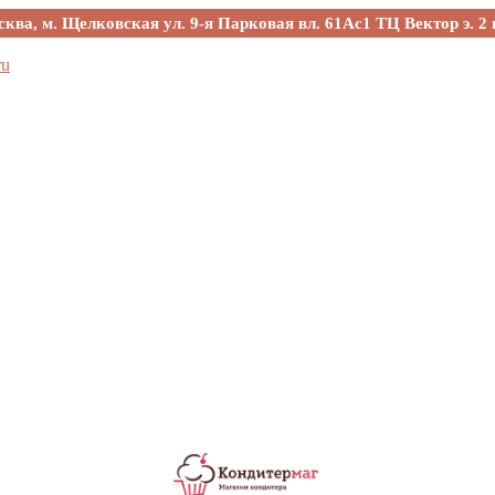
сква, м. Щелковская ул. 9-я Парковая вл. 61Ас1 ТЦ Вектор э. 2 
ru