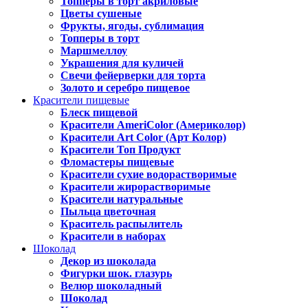
Топперы в торт акриловые
Цветы сушеные
Фрукты, ягоды, сублимация
Топперы в торт
Маршмеллоу
Украшения для куличей
Свечи фейерверки для торта
Золото и серебро пищевое
Красители пищевые
Блеск пищевой
Красители AmeriColor (Америколор)
Красители Art Color (Арт Колор)
Красители Топ Продукт
Фломастеры пищевые
Красители сухие водорастворимые
Красители жирорастворимые
Красители натуральные
Пыльца цветочная
Краситель распылитель
Красители в наборах
Шоколад
Декор из шоколада
Фигурки шок. глазурь
Велюр шоколадный
Шоколад