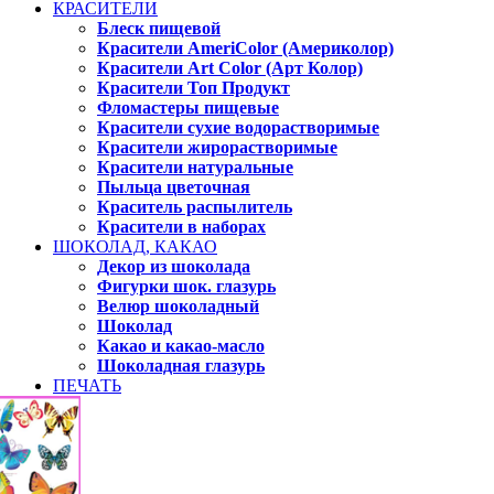
КРАСИТЕЛИ
Блеск пищевой
Красители AmeriColor (Америколор)
Красители Art Color (Арт Колор)
Красители Топ Продукт
Фломастеры пищевые
Красители сухие водорастворимые
Красители жирорастворимые
Красители натуральные
Пыльца цветочная
Краситель распылитель
Красители в наборах
ШОКОЛАД, КАКАО
Декор из шоколада
Фигурки шок. глазурь
Велюр шоколадный
Шоколад
Какао и какао-масло
Шоколадная глазурь
ПЕЧАТЬ