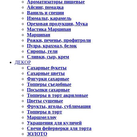
Ароматизаторы пищевые
Айсинг, помадка
Ваниль и специи
Изомальт, карамель
Ореховая продукция, Мука
Мастика Марципан
Марципан
Рожки, печенье, профитроли
Пудра, крахмал, белок
Сиропы, гели
Сливки, сыр, крем
ДЕКОР
Сахарные букеты
Сахарные цветы
Фигурки сахарные
Топперы съедобные
Посыпки сахарные
Топперы в торт акриловые
Цветы сушеные
Фрукты, ягоды, сублимация
Топперы в торт
Маршмеллоу
Украшения для куличей
Свечи фейерверки для торта
ЗОЛОТО